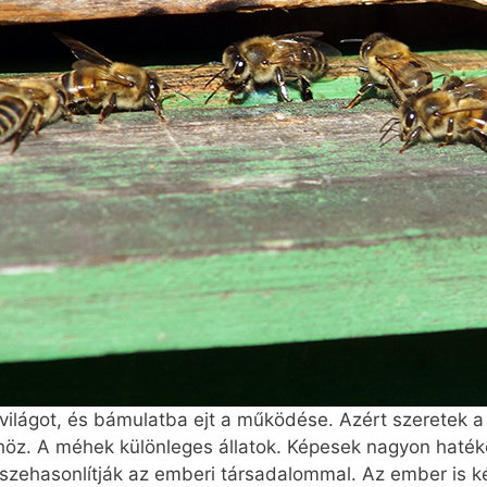
világot, és bámulatba ejt a működése. Azért szeretek a 
z. A méhek különleges állatok. Képesek nagyon haté
sszehasonlítják az emberi társadalommal. Az ember is k