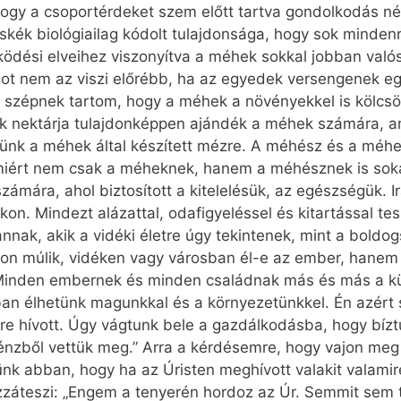
ogy a csoportérdeket szem előtt tartva gondolkodás nél
kék biológiailag kódolt tulajdonsága, hogy sok minden
dési elveihez viszonyítva a méhek sokkal jobban valósí
got nem az viszi előrébb, ha az egyedek versengenek 
zépnek tartom, hogy a méhek a növényekkel is kölcsön
k nektárja tulajdonképpen ajándék a méhek számára, am
nünk a méhek által készített mézre. A méhész és a méhe
miért nem csak a méheknek, hanem a méhésznek is sokat 
 számára, ahol biztosított a kitelelésük, az egészségük. I
kon. Mindezt alázattal, odafigyeléssel és kitartással te
„Vannak, akik a vidéki életre úgy tekintenek, mint a bold
on múlik, vidéken vagy városban él-e az ember, hanem
. Minden embernek és minden családnak más és más a kü
ban élhetünk magunkkal és a környezetünkkel. Én azér
rre hívott. Úgy vágtunk bele a gazdálkodásba, hogy bízt
nzből vettük meg.” Arra a kérdésemre, hogy vajon meg 
ünk abban, hogy ha az Úristen meghívott valakit valamire
záteszi: „Engem a tenyerén hordoz az Úr. Semmit sem 