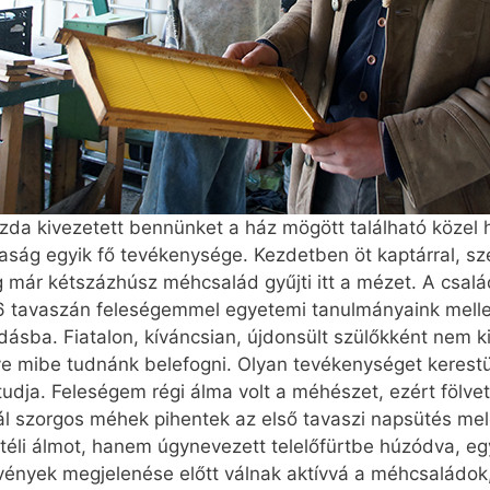
azda kivezetett bennünket a ház mögött található köze
zdaság egyik fő tevékenysége. Kezdetben öt kaptárral, s
ár kétszázhúsz méhcsalád gyűjti itt a mézet. A család
2006 tavaszán feleségemmel egyetemi tanulmányaink mell
ásba. Fiatalon, kíváncsian, újdonsült szülőkként nem ki
e mibe tudnánk belefogni. Olyan tevékenységet kerest
 tudja. Feleségem régi álma volt a méhészet, ezért fölvete
nál szorgos méhek pihentek az első tavaszi napsütés m
téli álmot, hanem úgynevezett telelőfürtbe húzódva, e
övények megjelenése előtt válnak aktívvá a méhcsaládok,