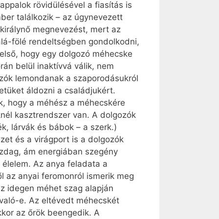
ppalok rövidülésével a fiasítás is
ber találkozik – az úgynevezett
királynő megnevezést, mert az
alá-fölé rendeltségben gondolkodni,
 első, hogy egy dolgozó méhecske
n belül inaktívvá válik, nem
lgozók lemondanak a szaporodásukról
etüket áldozni a családjukért.
zik, hogy a méhész a méhecskére
nél kasztrendszer van. A dolgozók
k, lárvák és bábok – a szerk.)
zet és a virágport is a dolgozók
gazdag, ám energiában szegény
élelem. Az anya feladata a
ől az anyai feromonról ismerik meg
 Az idegen méhet szag alapján
 ­való-e. Az eltévedt méhecskét
kkor az őrök beengedik. A