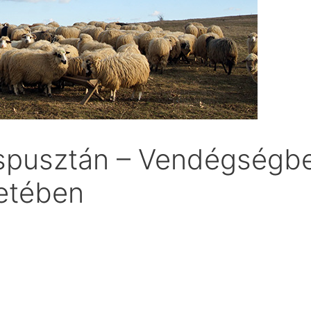
spusztán – Vendégségbe
etében