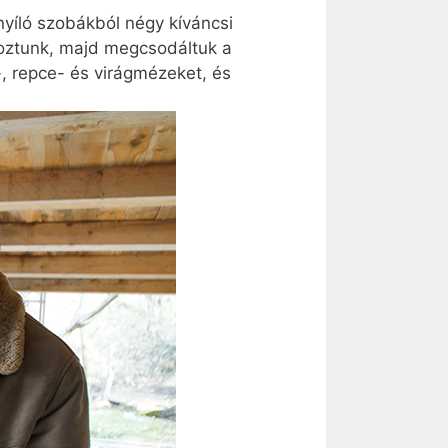
 nyíló szobákból négy kíváncsi
koztunk, majd megcsodáltuk a
-, repce- és virágmézeket, és