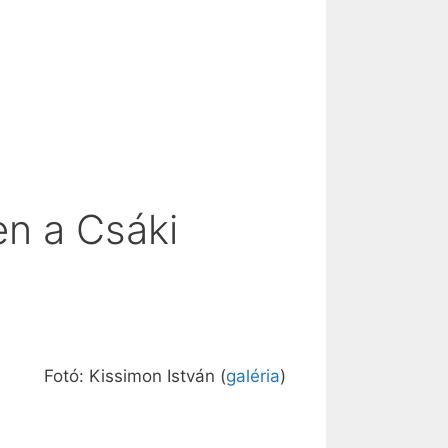
n a Csáki
Fotó: Kissimon István (
galéria
)