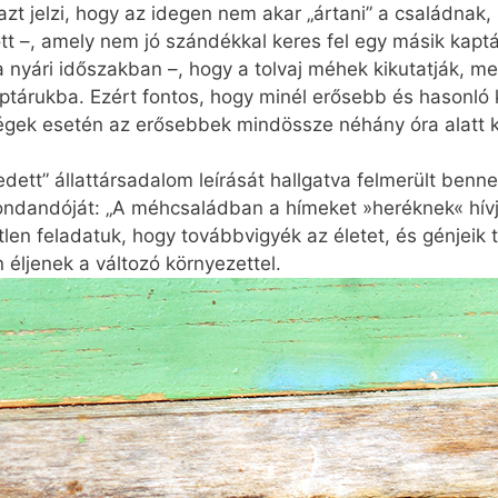
t jelzi, hogy az idegen nem akar „ártani” a családnak, 
tt –, amely nem jó szándékkal keres fel egy másik kap
a nyári időszakban –, hogy a tolvaj méhek kikutatják, 
aptárukba. Ezért fontos, hogy minél erősebb és hasonl
gek esetén az erősebbek mindössze néhány óra alatt ké
ett” állattársadalom leírását hallgatva felmerült benne
mondandóját: „A méhcsaládban a hímeket »heréknek« hív
tlen feladatuk, hogy továbbvigyék az életet, és génjeik
éljenek a változó környezettel.