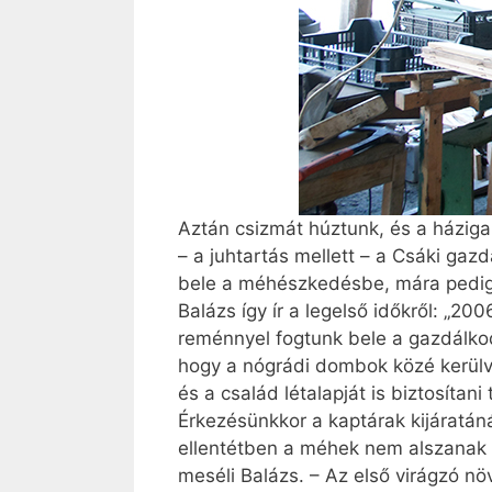
Aztán csizmát húztunk, és a házig
– a juhtartás mellett – a Csáki ga
bele a méhészkedésbe, mára pedig m
Balázs így ír a legelső időkről: „
reménnyel fogtunk bele a gazdálkod
hogy a nógrádi dombok közé kerülv
és a család létalapját is biztosítani
Érkezésünkkor a kaptárak kijáratá
ellentétben a méhek nem alszanak 
meséli Balázs. – Az első virágzó n