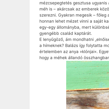
mézcsepegtetés gesztusa ugyanis az
méh is – akárcsak az emberek közö
szerezni. Gyakran megesik – főleg 
honnan lehet mézet vinni a saját k
egy-egy állományba, mert különbsé
gyengébb család kaptárát.
E lenyűgöző, ám mondhatni „elnőised
a hímeknek? Balázs így folytatta 
értelemben az anya »klónjai«. Egye
hogy a méhek állandó összhangban 