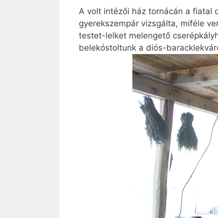
A volt intézői ház tornácán a fiata
gyerekszempár vizsgálta, miféle v
testet-lelket melengető cserépkály
belekóstoltunk a diós-baracklekvá