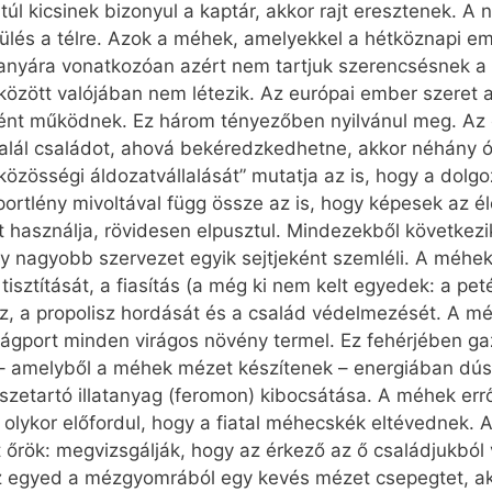
l kicsinek bizonyul a kaptár, akkor rajt eresztenek. A na
lés a télre. Azok a méhek, amelyekkel a hétköznapi em
nyára vonatkozóan azért nem tartjuk szerencsésnek a 
 között valójában nem létezik. Az európai ember szeret 
ént működnek. Ez három tényezőben nyilvánul meg. Az
ál családot, ahová bekéredzkedhetne, akkor néhány órá
 „közösségi áldozatvállalását” mutatja az is, hogy a do
portlény mivoltával függ össze az is, hogy képesek az él
t használja, rövidesen elpusztul. Mind­ezekből követke
y nagyobb szervezet egyik sejtjeként szemléli. A méhek
sztítását, a fiasítás (a még ki nem kelt egyedek: a peté
íz, a propolisz hordását és a család védelmezését. A mé
Virágport minden virágos növény termel. Ez fehérjében 
– amelyből a méhek mézet készítenek – energiában dús 
szetartó illatanyag (feromon) kibocsátása. A méhek err
 olykor előfordul, hogy a fiatal méhecskék eltévednek.
ott őrök: megvizsgálják, hogy az érkező az ő családjukból
 az egyed a mézgyomrából egy kevés mézet csepegtet, a