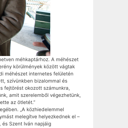
l hetven méhkaptárhoz. A méhészet
zerény körülmények között vágtak
i méhészet internetes felületén
ett, szívünkben bizalommal és
s fejtörést okozott számunkra,
ünk, amit szerelemből végezhetünk,
tte az ötletét.”
elegében. „A közhiedelemmel
gymást melegítve helyezkednek el –
 és Szent Iván napjáig