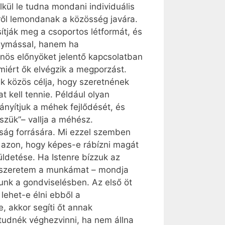
kül le tudna mondani individuális
ről lemondanak a közösség javára.
tják meg a csoportos létformát, és
egymással, hanem ha
ös előnyöket jelentő kapcsolatban
iért ők elvégzik a megporzást.
k közös célja, hogy szeretnének
kell tennie. Például olyan
rányítjuk a méhek fejlődését, és
sszük”– vallja a méhész.
ogság forrására. Mi ezzel szemben
 azon, hogy képes-e rábízni magát
ldetése. Ha Istenre bízzuk az
t szeretem a munkámat – mondja
unk a gondviselésben. Az első öt
lehet-e élni ebből a
, akkor segíti őt annak
tudnék véghezvinni, ha nem állna