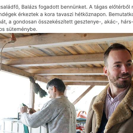
l családfő, Balázs fogadott bennünket. A tágas előtérből
endégek érkeztek a kora tavaszi hétköznapon. Bemutat
hát, a gondosan összekészített gesztenye-, akác-, hárs
ros süteménybe.