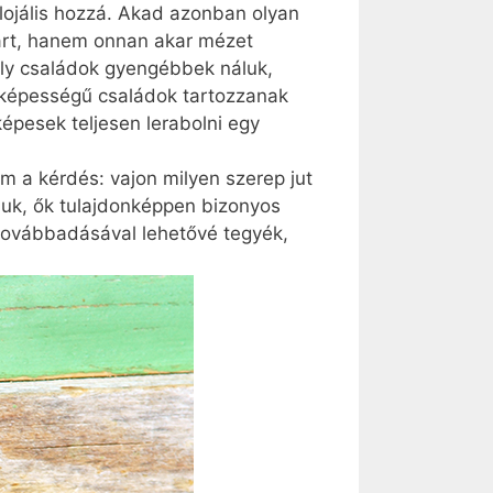
lojális hozzá. Akad azonban olyan
tárt, hanem onnan akar mézet
mely családok gyengébbek náluk,
ó képességű családok tartozzanak
pesek teljesen lerabolni egy
m a kérdés: vajon milyen szerep jut
juk, ők tulajdonképpen bizonyos
 továbbadásával lehetővé tegyék,