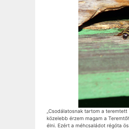
„Csodálatosnak tartom a teremtett 
közelebb érzem magam a Teremtőhö
élni. Ezért a méhcsaládot régóta ö