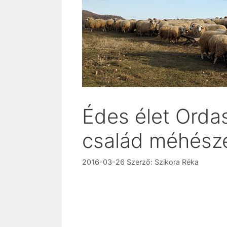
Édes élet Orda
család méhész
2016-03-26
Szerző:
Szikora Réka