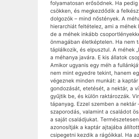
folyamatosan erősödnek. Ha pedig tú
csökken, és megkezdődik a felkészü
dolgozók – mind nőstények. A méha
hierarchiát feltételez, ami a méhek
de a méhek inkább csoportlényekk
önmagában életképtelen. Ha nem tal
táplálkozik, és elpusztul. A méhek
a méhanya javára. E kis állatok cso
Amikor ugyanis egy méh a fullánkjá
nem mint egyedre tekint, hanem eg
végeznek minden munkát: a kaptár ti
gondozását, etetését, a nektár, a v
gyűjtik be, és külön raktározzák. 
tápanyag. Ezzel szemben a nektár 
szaporodás, valamint a családot ös
a saját családjukat. Természetesen
azonosítják a kaptár ajtajába állít
csipegetni kezdik a rágóikkal. Ha