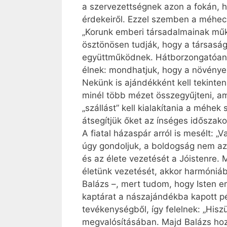
a szervezettségnek azon a fokán, h
érdekeiről. Ezzel szemben a méhecs
„Korunk emberi társadalmainak műkö
ösztönösen tudják, hogy a társasá
együttműködnek. Hátborzongatóan s
élnek: mondhatjuk, hogy a növénye
Nekünk is ajándékként kell tekinte
minél több mézet összegyűjteni, a
„szállást” kell kialakítania a méhek
átsegítjük őket az ínséges időszako
A fiatal házaspár arról is mesélt: 
úgy gondoljuk, a boldogság nem az
és az élete vezetését a Jóistenre
életünk vezetését, akkor harmóniá
Balázs –, mert tudom, hogy Isten e
kaptárat a nászajándékba kapott pé
tevékenységből, így felelnek: „Hisz
megvalósításában. Majd Balázs hoz