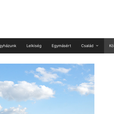
gyházunk
Lelkiség
Egymásért
Család
Kö