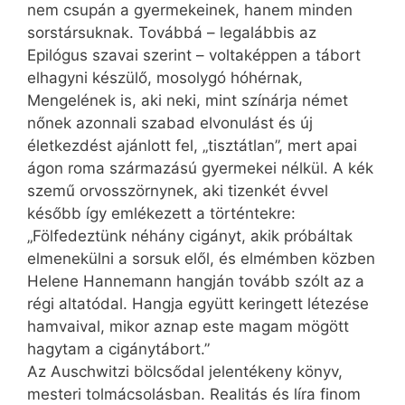
nem csupán a gyermekeinek, hanem minden
sorstársuknak. Továbbá – legalábbis az
Epilógus szavai szerint – voltaképpen a tábort
elhagyni készülő, mosolygó hóhérnak,
Mengelének is, aki neki, mint színárja német
nőnek azonnali szabad elvonulást és új
életkezdést ajánlott fel, „tisztátlan”, mert apai
ágon roma származású gyermekei nélkül. A kék
szemű orvosszörnynek, aki tizenkét évvel
később így emlékezett a történtekre:
„Fölfedeztünk néhány cigányt, akik próbáltak
elmenekülni a sorsuk elől, és elmémben közben
Helene Hannemann hangján tovább szólt az a
régi altatódal. Hangja együtt keringett létezése
hamvaival, mikor aznap este magam mögött
hagytam a cigánytábort.”
Az Auschwitzi bölcsődal jelentékeny könyv,
mesteri tolmácsolásban. Realitás és líra finom