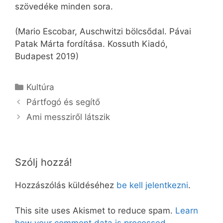
szövedéke minden sora.
(Mario Escobar, Auschwitzi bölcsődal. Pávai
Patak Márta fordítása. Kossuth Kiadó,
Budapest 2019)
Kategória
Kultúra
Pártfogó és segítő
Ami messziről látszik
Szólj hozzá!
Hozzászólás küldéséhez
be kell jelentkezni
.
This site uses Akismet to reduce spam.
Learn
how your comment data is processed.