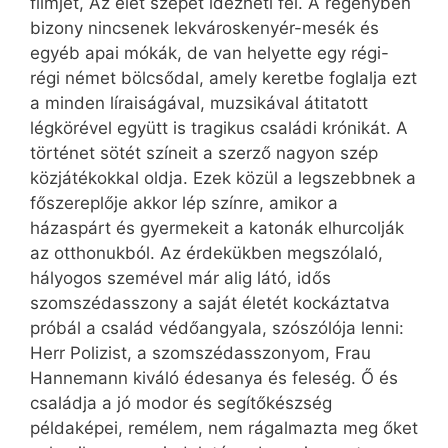
filmjét, Az élet szépet idézheti fel. A regényben
bizony nincsenek lekvá­ros­kenyér-mesék és
egyéb apai mókák, de van helyette egy régi-
régi német bölcsődal, amely keretbe foglalja ezt
a minden líraiságával, muzsikával átitatott
légkörével együtt is tragikus családi krónikát. A
történet sötét színeit a szerző nagyon szép
közjátékokkal oldja. Ezek közül a legszebbnek a
főszereplője akkor lép színre, amikor a
házaspárt és gyermekeit a katonák elhurcolják
az otthonukból. Az érdekükben megszólaló,
hályogos szemével már alig látó, idős
szomszédasszony a saját életét kockáztatva
próbál a család védőangyala, szószólója lenni:
Herr Polizist, a szomszédasszonyom, Frau
Hannemann kiváló édesanya és feleség. Ő és
családja a jó modor és segítőkészség
példaképei, remélem, nem rágalmazta meg őket