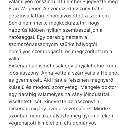
valamilyen rosszindulatú ember – jegyezte meg
Frau Wegener. A szomszédasszony bátor
gesztusa láttán elhomályosodott a szemem.
Senki nem merte megkockáztatni, hogy
háborús időben nyíltan szembeszálljon a
hatósággal. Egy darabig néztem a
szomszédasszonyom szürke hályogtól
homályos szembogarát, és megszorítottam a
vállát.
Birkenauban ismét csak egy anyjalehetne-korú,
idős asszony, Anna vette a szárnyai alá Helenét
és gyermekeit. Aki iránt a felszínen megnyerő
külsejű és modorú szörnyeteg, Mengele doktor
egy darabig valamelyes halvány jóindulattal
viseltetett, sőt, kinevezte az asszonyt a
birkenaui cigány óvoda vezetőjének. Mindez
azonban nem akadályozta meg gyermekeken
végrehajtott kíméletlen, áltudományos