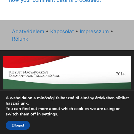
Adatvédelem
•
Kapcsolat
•
Impresszum
•
Rólunk
„Az Új Ember katolikus hetilap 2014. évi működésének
A weboldalon a minőségi felhasználói élmény érdekében sütiket
támogatását az EGYH-KCP-14-P-0121 sz. támogatási
használunk.
szerződés keretében 3 000 000 Ft összegben támogatta az
You can find out more about which cookies we are using or
Emberi Erőforrások Minisztériuma.”
switch them off in
settings
.
© 2026 Magyar Kurír - Új Ember
• Készült
GeneratePress
Elfogad