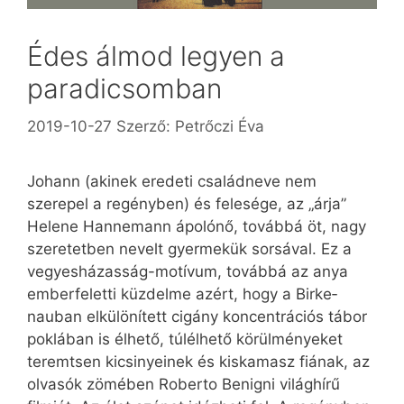
Édes álmod legyen a
paradicsomban
2019-10-27
Szerző:
Petrőczi Éva
Johann (akinek eredeti családneve nem
szerepel a regényben) és felesége, az „árja”
Helene Han­ne­­mann ápolónő, továbbá öt, nagy
szeretetben nevelt gyermekük sorsával. Ez a
vegyesházasság-motívum, továbbá az anya
emberfeletti küzdelme azért, hogy a Birke­
nauban elkülönített cigány koncentrációs tábor
poklában is élhető, túlélhető körülményeket
teremtsen kicsinyeinek és kiskamasz fiának, az
olvasók zömében Roberto Benigni világhírű