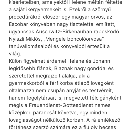
kísérleteiben, amelyektől Helene méltán féltette
a saját ikergyermekeit is. Ezekről a szörnyű
procedúrákról először egy magyar orvos, az
Escobar könyvében nagy tisztelettel említett,
ugyancsak Auschwitz-Birkenauban raboskodó
Nyiszli Miklós, „Mengele boncolóorvosa”
tanúvallomásaiból és könyveiből értesült a
világ.
Külön figyelmet érdemel Helene és Johann
legidősebb fiának, Blaznak nagy gonddal és
szeretettel megrajzolt alakja, aki a
gyermekkorból a férfikorba átlépő lovagként
oltalmazza nem csupán anyját és testvéreit,
hanem fogolytársait is, megvetett félci­gány­ként
mégis a Frauendienst-Gottesdienst nemes
középkori parancsát követve, egy minden
lovagiasságot nélkülöző korban. A rá emlékező
történész szerző számára ez a fiú oly becses