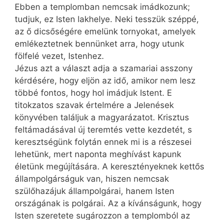
Ebben a templomban nemcsak imádkozunk;
tudjuk, ez Isten lakhelye. Neki tesszük széppé,
az ő dicsőségére emelünk tornyokat, amelyek
emlékeztetnek bennünket arra, hogy utunk
fölfelé vezet, Istenhez.
Jézus azt a választ adja a szamariai asszony
kérdésére, hogy eljön az idő, amikor nem lesz
többé fontos, hogy hol imádjuk Istent. E
titokzatos szavak értelmére a Jelenések
könyvében találjuk a magyarázatot. Krisztus
feltámadásával új teremtés vette kezdetét, s
keresztségünk folytán ennek mi is a részesei
lehetünk, mert naponta meghívást kapunk
életünk megújítására. A keresztényeknek kettős
állampolgárságuk van, hiszen nemcsak
szülőhazájuk állampolgárai, hanem Isten
országának is polgárai. Az a kívánságunk, hogy
Isten szeretete sugározzon a templomból az