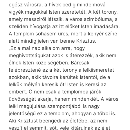
egész városra, a hívek pedig mindenhová
vigyék magukkal Isten szeretetét. A két torony,
amely messziről látszik, a város szimbóluma, s
szelíden hívogatja az itt élőket Isten imádására.
A templom sohasem üres, mert a kenyér színe
alatt mindig jelen van benne Krisztus.
„Ez a mai nap alkalom arra, hogy
meghívottságukat azok is átérezzék, akik nem
élnek Isten közelségében. Bárcsak
felébresztené ez a két torony a lelkiismeretet
azokban, akik távolra kerültek Istentől, de a
lelkük mélyén keresik őt! Isten is keresi az
embert. Ő nem csak a templomba járók
üdvösségét akarja, hanem mindenkiét. A város
lelki megújulása szempontjából is nagy
jelentőségű ez a templom, ahogyan a többi is.
Aki Krisztust beengedi az életébe, az nem
veszít el semmit, sőt, vele kitárulnak az élet