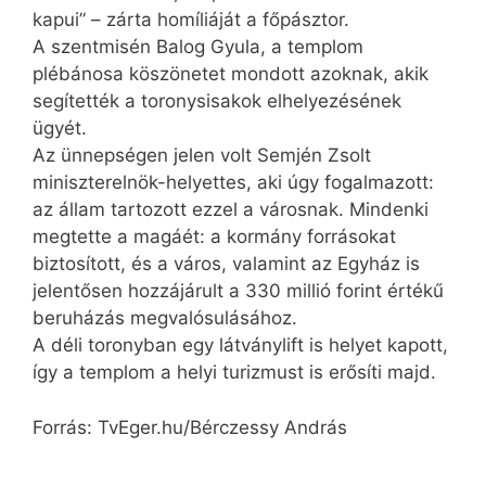
kapui” – zárta homíliáját a főpásztor.
A szentmisén Balog Gyula, a templom
plébánosa köszönetet mondott azoknak, akik
segítették a toronysisakok elhelyezésének
ügyét.
Az ünnepségen jelen volt Semjén Zsolt
miniszterelnök-helyettes, aki úgy fogalmazott:
az állam tartozott ezzel a városnak. Mindenki
megtette a magáét: a kormány forrásokat
biztosított, és a város, valamint az Egyház is
jelentősen hozzájárult a 330 millió forint értékű
beruházás megvalósulásához.
A déli toronyban egy látványlift is helyet kapott,
így a templom a helyi turizmust is erősíti majd.
Forrás: TvEger.hu/Bérczessy András