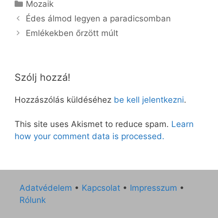
Kategória
Mozaik
Édes álmod legyen a paradicsomban
Emlékekben őrzött múlt
Szólj hozzá!
Hozzászólás küldéséhez
be kell jelentkezni
.
This site uses Akismet to reduce spam.
Learn
how your comment data is processed.
Adatvédelem
•
Kapcsolat
•
Impresszum
•
Rólunk