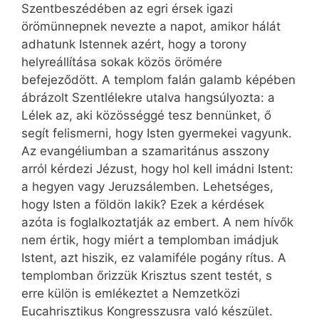
Szentbeszédében az egri érsek igazi
örömünnepnek nevezte a napot, amikor hálát
adhatunk Istennek azért, hogy a torony
helyreállítása sokak közös örömére
befejeződött. A templom falán galamb képében
ábrázolt Szentlélekre utalva hangsúlyozta: a
Lélek az, aki közösséggé tesz bennünket, ő
segít felismerni, hogy Isten gyermekei vagyunk.
Az evangéliumban a szamaritánus asszony
arról kérdezi Jézust, hogy hol kell imádni Istent:
a hegyen vagy Jeruzsálemben. Lehetséges,
hogy Isten a földön lakik? Ezek a kérdések
azóta is foglalkoztatják az embert. A nem hívők
nem értik, hogy miért a templomban imádjuk
Istent, azt hiszik, ez valamiféle pogány rítus. A
templomban őrizzük Krisztus szent testét, s
erre külön is emlékeztet a Nemzetközi
Eucahrisztikus Kongresszusra való készület.