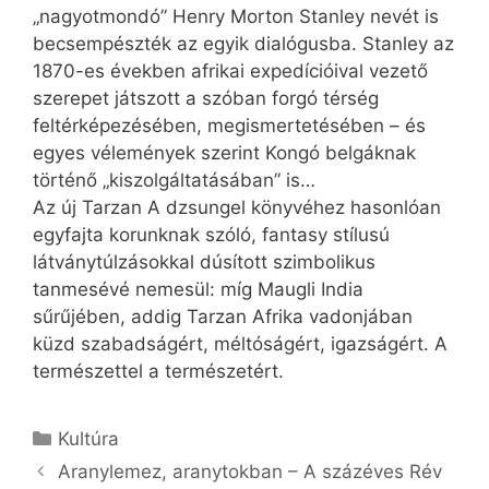
„nagyotmondó” Henry Morton Stanley nevét is
becsempészték az egyik dialógusba. Stanley az
1870-es években afrikai expedícióival vezető
szerepet játszott a szóban forgó térség
feltérképezésében, megismertetésében – és
egyes vélemények szerint Kongó belgáknak
történő „kiszolgáltatásában” is…
Az új Tarzan A dzsungel könyvéhez hasonlóan
egyfajta korunknak szóló, fantasy stílusú
látványtúlzásokkal dúsított szimbolikus
tanmesévé nemesül: míg Maugli India
sűrűjében, addig Tarzan Afrika vadonjában
küzd szabadságért, méltóságért, igaz­ságért. A
természettel a természetért.
Kategória
Kultúra
Aranylemez, aranytokban – A százéves Rév