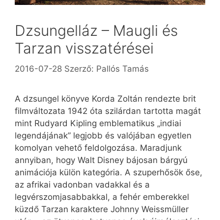
Dzsungelláz – Maugli és
Tarzan visszatérései
2016-07-28
Szerző:
Pallós Tamás
A dzsungel könyve Korda Zoltán rendezte brit
filmváltozata 1942 óta szilárdan tartotta magát
mint Rudyard Kipling emblematikus „indiai
legendájának” legjobb és valójában egyetlen
komolyan vehető feldolgozása. Maradjunk
annyiban, hogy Walt Disney bájosan bárgyú
animációja külön kategória. A szuperhősök őse,
az afrikai vadonban vadakkal és a
legvérszomjasabbakkal, a fehér emberekkel
küzdő Tarzan karaktere Johnny Weissmüller