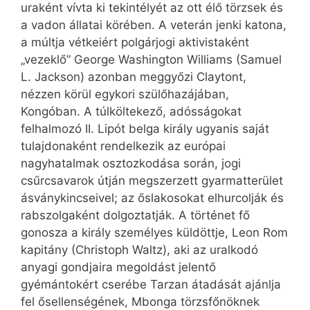
uraként vívta ki tekintélyét az ott élő törzsek és
a vadon állatai körében. A veterán jenki katona,
a múltja vétkeiért pol­gárjogi aktivistaként
„vezeklő” George Washington Williams (Samuel
L. Jackson) azonban meggyőzi Claytont,
nézzen körül egykori szülőhazájában,
Kongóban. A túlköltekező, adósságokat
felhalmozó II. Lipót belga király ugyanis saját
tulajdonaként rendelkezik az európai
nagyhatalmak osztozkodása során, jogi
csűrcsavarok útján megszerzett gyarmatterület
ásványkincseivel; az őslakosokat elhurcolják és
rabszolgaként dolgoztatják. A történet fő
gonosza a király személyes küldöttje, Leon Rom
kapitány (Christoph Waltz), aki az uralkodó
anyagi gondjaira megoldást jelentő
gyémántokért cserébe Tarzan átadását ajánlja
fel ősellenségének, Mbonga törzsfőnöknek