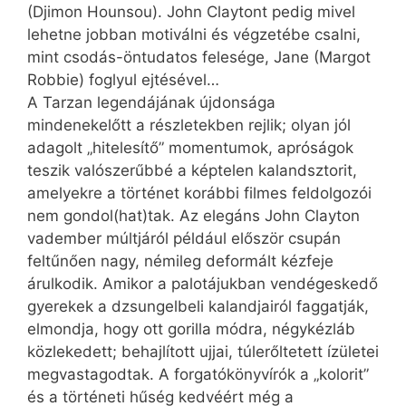
(Djimon Hounsou). John Claytont pedig mivel
lehetne jobban motiválni és végzetébe csalni,
mint csodás-öntudatos felesége, Jane (Margot
Robbie) foglyul ejtésével…
A Tarzan legendájának újdonsága
mindenekelőtt a részletekben rejlik; olyan jól
adagolt „hitelesítő” momentumok, apróságok
teszik valószerűbbé a képtelen kaland­sztorit,
amelyekre a történet korábbi filmes feldolgozói
nem gondol(hat)tak. Az elegáns John Clayton
vadember múltjáról például először csupán
feltűnően nagy, némileg deformált kézfeje
árulkodik. Amikor a palotájukban vendégeskedő
gyerekek a dzsungelbeli kalandjairól faggatják,
elmondja, hogy ott gorilla módra, négykézláb
közlekedett; behajlított ujjai, túlerőltetett ízületei
megvastagodtak. A forgatókönyvírók a „kolorit”
és a történeti hűség kedvéért még a