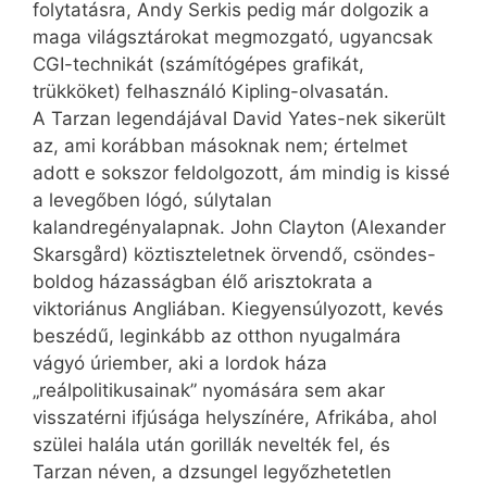
folytatásra, Andy Serkis pedig már dolgozik a
maga világsztárokat megmozgató, ugyancsak
CGI-technikát (számítógépes grafikát,
trükköket) felhasználó Kipling-olvasatán.
A Tarzan legendájával David Yates-nek sikerült
az, ami korábban másoknak nem; értelmet
adott e sokszor feldolgozott, ám mindig is kissé
a levegőben lógó, súlytalan
kalandregényalapnak. John Clayton (Alexander
Skarsgård) köztiszteletnek örvendő, csöndes-
boldog házasságban élő arisztokrata a
viktoriánus Angliában. Kiegyensúlyozott, kevés
beszédű, leginkább az otthon nyugalmára
vágyó úriember, aki a lordok háza
„reálpolitikusainak” nyomására sem akar
visszatérni ifjúsága helyszínére, Afrikába, ahol
szülei halála után gorillák nevelték fel, és
Tarzan néven, a dzsungel legyőzhetetlen