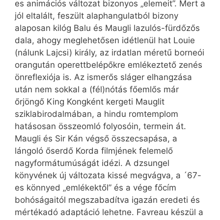
es animációs változat bizonyos „elemeit”. Mert a
jól eltalált, feszült alaphangulatból bizony
alaposan kilóg Balu és Maugli lazulós-fürdőzős
dala, ahogy meglehetősen idétlenül hat Louie
(nálunk Lajcsi) király, az irdatlan méretű borneói
orangután operettbelépőkre emlékeztető zenés
önreflexiója is. Az ismerős sláger elhangzása
után nem sokkal a (fél)nótás főemlős már
őrjöngő King Kongként kergeti Mauglit
sziklabirodalmában, a hindu romtemplom
hatásosan összeomló folyosóin, termein át.
Maugli és Sir Kán végső összecsapása, a
lángoló őserdő Korda filmjének felemelő
nagyformátumúságát idézi. A dzsungel
könyvének új változata kissé megvágva, a ´67-
es könnyed „emlékektől” és a vége főcím
bohóságaitól megszabadítva igazán eredeti és
mértékadó adaptáció lehetne. Favreau készül a