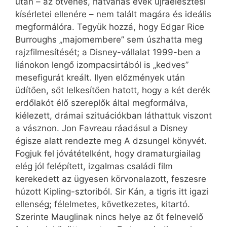
után – az ötvenes, hatvanas évek újraélesztési
kísérletei ellenére – nem talált magára és ideális
megformálóra. Tegyük hozzá, hogy Edgar Rice
Burroughs „majomembere” sem úszhatta meg
rajzfilmesítését; a Disney-vállalat 1999-ben a
liánokon lengő izompacsirtából is „kedves”
mesefigurát kreált. Ilyen előzmények után
üdítően, sőt lelkesítően hatott, hogy a két derék
erdőlakót élő szereplők által megformálva,
kiélezett, drámai szituációkban láthattuk viszont
a vásznon. Jon Favreau ráadásul a Disney
égisze alatt rendezte meg A dzsungel könyvét.
Fogjuk fel jóvátételként, hogy dramaturgiailag
elég jól felépített, izgalmas családi film
kerekedett az ügyesen körvonalazott, feszesre
húzott Kipling-sztoriból. Sir Kán, a tigris itt igazi
ellenség; félelmetes, következetes, kitartó.
Szerinte Mauglinak nincs helye az őt felnevelő