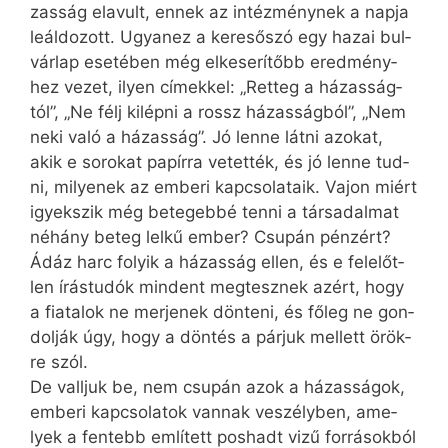
zas­ság el­avult, en­nek az in­téz­mény­nek a nap­ja
le­ál­do­zott. Ugyan­ez a ke­re­ső­szó egy ha­zai bul­
vár­lap ese­té­ben még el­ke­se­rí­tőbb ered­mény­
hez ve­zet, ilyen cí­mek­kel: „Ret­teg a há­zas­ság­
tól”, „Ne félj ki­lép­ni a rossz há­zas­ság­ból”, „Nem
ne­ki va­ló a há­zas­ság”. Jó len­ne lát­ni azo­kat,
akik e so­ro­kat pa­pír­ra ve­tet­ték, és jó len­ne tud­
ni, mi­lye­nek az em­be­ri kap­cso­la­ta­ik. Va­jon mi­ért
igyek­szik még be­te­geb­bé ten­ni a tár­sa­dal­mat
né­hány be­teg lel­kű em­ber? Csu­pán pén­zért?
Ádáz harc fo­lyik a há­zas­ság el­len, és e fe­le­lőt­
len írás­tu­dók min­dent meg­tesz­nek azért, hogy
a fi­a­ta­lok ne mer­je­nek dön­te­ni, és fő­leg ne gon­
dol­ják úgy, hogy a dön­tés a pár­juk mel­lett örök­
re szól.
De vall­juk be, nem csu­pán azok a há­zas­sá­gok,
em­be­ri kap­cso­la­tok van­nak ve­szély­ben, ame­
lyek a fen­tebb em­lí­tett pos­hadt vi­zű for­rá­sok­ból