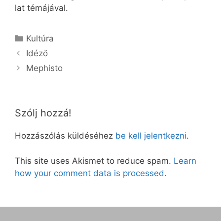
lat té­má­já­val.
Kategória
Kultúra
Idéző
Mephisto
Szólj hozzá!
Hozzászólás küldéséhez
be kell jelentkezni
.
This site uses Akismet to reduce spam.
Learn
how your comment data is processed.