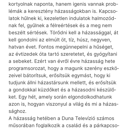
kor­tyol­nak na­pon­ta, ha­nem igen­is van­nak prob­
lé­mák a ke­resz­tény há­zas­sá­gok­ban is. Kap­cso­
la­tok hűl­nek ki, ke­ze­let­len in­du­la­tok hal­mo­zód­
nak fel, gyűl­nek a fél­re­ér­té­sek és a meg nem
be­szélt sér­té­sek. Tö­rőd­ni kell a há­zas­ság­gal, át
kell gon­dol­ni az el­múlt öt, tíz, húsz, negy­ven,
hat­van évet. Fon­tos meg­ün­ne­pel­ni a hű­sé­get,
az év­ti­ze­dek óta tar­tó sze­re­te­tet, és gyó­gyí­ta­ni
a se­be­ket. Ezért van év­ről év­re há­zas­ság he­te
prog­ram­so­ro­zat, hogy a ma­gunk sze­rény esz­kö­
ze­i­vel bá­to­rít­suk, erő­sít­sük egy­mást, hogy ki
tud­junk áll­ni há­zas­tár­sunk mel­lett, és erő­sít­sük
a gon­dok­kal küz­dő­ket és a há­za­sod­ni ké­szü­lő­
ket. Egy hét, amely so­rán el­gon­dol­kod­ha­tunk
azon is, ho­gyan vi­szo­nyul a vi­lág és mi a há­zas­
ság­hoz.
A há­zas­ság he­té­ben a Du­na Te­le­ví­zió szá­mos
mű­so­rá­ban fog­lal­ko­zik a csa­lád és a pár­kap­cso­