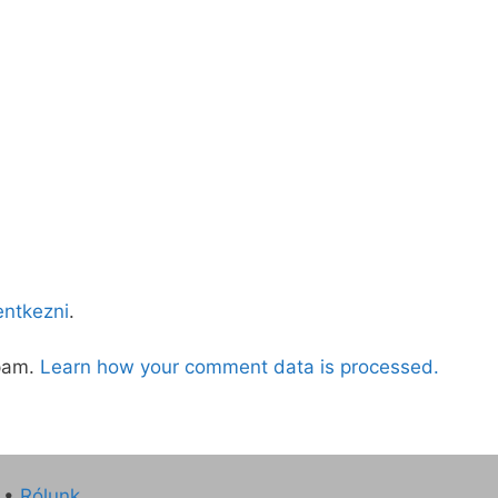
lentkezni
.
spam.
Learn how your comment data is processed.
•
Rólunk