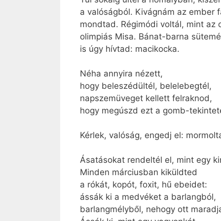
a valóságból. Kivágnám az ember fá
mondtad. Régimódi voltál, mint az 
olimpiás Misa. Bánat-barna sütem
is úgy hívtad: macikocka.
Néha annyira nézett,
hogy beleszédültél, belelebegtél,
napszemüveget kellett felraknod,
hogy megúszd ezt a gomb-tekintet
Kérlek, valóság, engedj el: mormolt
Ásatásokat rendeltél el, mint egy kir
Minden márciusban kiküldted
a rókát, kopót, foxit, hű ebeidet:
ássák ki a medvéket a barlangból,
barlangmélyből, nehogy ott maradj