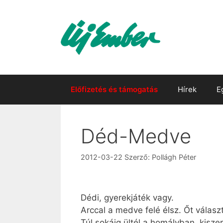
Kilépés
a
tartalomba
Előfizetés és támogatás
Hírek
E
Déd-Medve
2012-03-22
Szerző:
Pollágh Péter
Dédi, gyerekjáték vagy.
Arccal a medve felé élsz. Őt válasz
Túl sokáig ültél a homályban, kiszer