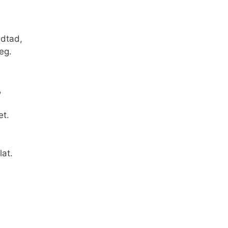
ndtad,
eg.
,
et.
lat.