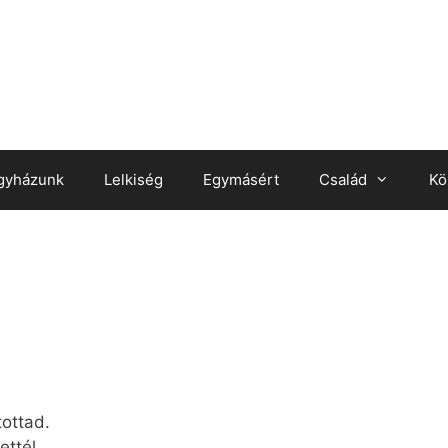
gyházunk
Lelkiség
Egymásért
Család
Kö
tottad.
ettél