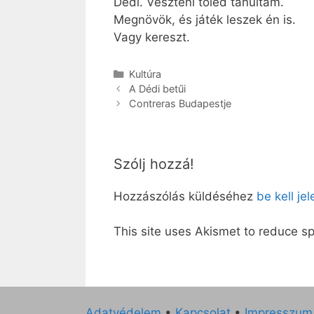
Dédi. Veszteni tőled tanultam.
Megnövök, és játék leszek én is.
Vagy kereszt.
Kategória
Kultúra
A Dédi betűi
Contreras Budapestje
Szólj hozzá!
Hozzászólás küldéséhez
be kell je
This site uses Akismet to reduce 
Adatvédelem
•
Kapcsolat
•
Impresszum