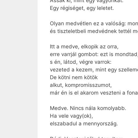
Ássák ki, mint egy vagyonkát.
Egy régiséget, egy leletet.
Olyan medvétlen ez a valóság: mo
és tiszteletbeli medvédnek tettél m
Itt a medve, elkopik az orra,
erre varrjál gombot: ezt is mondtad
s én, látod, végre varrok:
vezeted a kezem, mint egy szellem
De kötni nem kötök
alkut, kompromisszumot,
már én is el akarom veszteni a fona
Medve. Nincs nála komolyabb.
Ha vele vagy(ok),
elszabadul a mennyország.