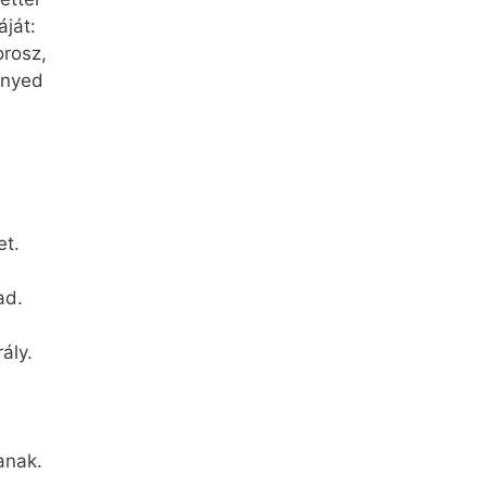
ját:
orosz,
ényed
et.
ad.
ály.
anak.