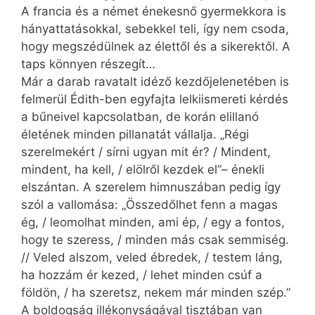
A francia és a német énekesnő gyermekkora is
hányattatásokkal, sebekkel teli, így nem csoda,
hogy megszédülnek az élettől és a sikerektől. A
taps könnyen részegít…
Már a darab ravatalt idéző kezdőjelenetében is
felmerül Édith-ben egyfajta lelkiismereti kérdés
a bűneivel kapcsolatban, de korán elillanó
életének minden pillanatát vállalja. „Régi
szerelmekért / sírni ugyan mit ér? / Mindent,
mindent, ha kell, / elölről kezdek el”– énekli
elszántan. A szerelem himnuszában pedig így
szól a vallo­mása: „Összedőlhet fenn a magas
ég, / leomolhat minden, ami ép, / egy a fontos,
hogy te szeress, / minden más csak semmiség.
// Veled alszom, veled ébredek, / testem láng,
ha hozzám ér kezed, / lehet minden csúf a
földön, / ha szeretsz, nekem már minden szép.”
A boldogság illékonyságával tisztában van