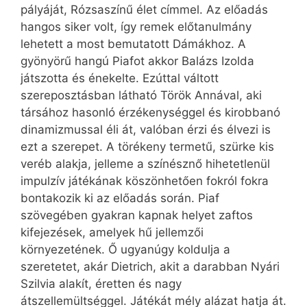
pályáját, Rózsaszínű élet címmel. Az előadás
hangos siker volt, így remek előtanulmány
lehetett a most bemutatott Dámákhoz. A
gyönyörű hangú Piafot akkor Balázs Izolda
játszotta és énekelte. Ezúttal váltott
szereposztásban látható Török Annával, aki
társához hasonló érzékenységgel és kirobbanó
dinamizmussal éli át, valóban érzi és élvezi is
ezt a szerepet. A törékeny termetű, szürke kis
veréb alakja, jelleme a színésznő hihetetlenül
impulzív játékának köszönhetően fokról fokra
bontakozik ki az előadás során. Piaf
szövegében gyakran kapnak helyet zaftos
kifejezések, amelyek hű jellemzői
környezetének. Ő ugyanúgy koldulja a
szeretetet, akár Dietrich, akit a darabban Nyári
Szilvia alakít, éretten és nagy
átszellemültséggel. Játékát mély alázat hatja át.