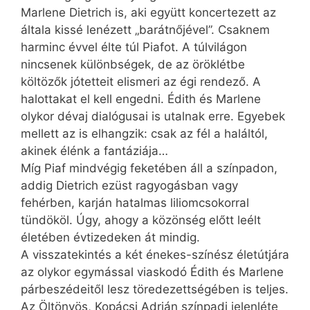
Marlene Dietrich is, aki együtt koncertezett az
általa kissé lenézett „barátnőjével”. Csaknem
harminc évvel élte túl Piafot. A túlvilágon
nincsenek különbségek, de az öröklétbe
költözők jótetteit elismeri az égi rendező. A
halottakat el kell engedni. Édith és Marlene
olykor dévaj dialógusai is utalnak erre. Egyebek
mellett az is elhangzik: csak az fél a haláltól,
akinek élénk a fantáziája…
Míg Piaf mindvégig feketében áll a színpadon,
addig Dietrich ezüst ragyogásban vagy
fehérben, karján hatalmas liliomcsokorral
tündököl. Úgy, ahogy a közönség előtt leélt
életében évtizedeken át mindig.
A visszatekintés a két énekes-színész életútjára
az olykor egymással viaskodó Édith és Marlene
párbeszédeitől lesz töredezettségében is teljes.
Az Öltönyös, Kopácsi Adrián színpadi jelenléte