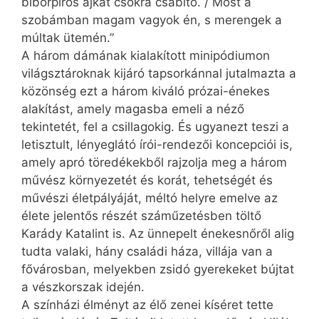
bíborpiros ajkat csókra csábító. / Most a
szobámban magam vagyok én, s merengek a
múltak ütemén.”
A három dámának kialakított minipódiumon
világsztároknak kijáró tapsorkánnal jutalmazta a
közönség ezt a három kiváló prózai-énekes
alakítást, amely magasba emeli a néző
tekintetét, fel a csillagokig. És ugyanezt teszi a
letisztult, lényeglátó írói-rendezői koncepciói is,
amely apró töredékekből rajzolja meg a három
művész környezetét és korát, tehetségét és
művészi életpályáját, méltó helyre emelve az
élete jelentős részét száműzetésben töltő
Karády Katalint is. Az ünnepelt énekesnőről alig
tudta valaki, hány családi háza, villája van a
fővárosban, melyekben zsidó gyerekeket bújtat
a vészkorszak idején.
A színházi élményt az élő zenei kíséret tette