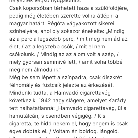
helyezték végső nyugalomra.
Csak koporsóban térhetett haza a szülőföldjére,
pedig még életében szerette volna átlépni a
magyar határt. Régóta vágyakozott sikerei
színhelyére, ahol oly sokszor énekelte: „Mindig
az a perc a legszebb perc, / mit meg nem ád az
élet, / az a legszebb csók, / mit el nem
csókolunk. / Mindig az az álom volt a szép, /
mely gyorsan semmivé lett, / amit soha többé
meg nem álmodunk.”
Még be sem lépett a színpadra, csak diszkrét
félhomály és füstcsík jelezte az érkezését.
Mindenki tudta, a Hamvadó cigarettavég
következik, 1942 nagy slágere, amelyet Karády
tett halhatatlanná: „Hamvadó cigarettavég, ül a
hamutálcán, s csendben végigég. / Kis
cigaretta, te hidd nekem el, hogy engem is csak
égve dobtak el. / Voltam én boldog, lángoló,