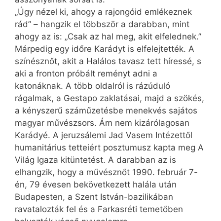
„Úgy nézel ki, ahogy a rajongóid emlékeznek
rád” – hangzik el többször a darabban, mint
ahogy az is: „Csak az hal meg, akit elfelednek.”
Márpedig egy időre Karádyt is elfelejtették. A
színésznőt, akit a Halálos tavasz tett híressé, s
aki a fronton próbált reményt adni a
katonáknak. A több oldalról is rázúduló
rágalmak, a Gestapo zaklatásai, majd a szökés,
a kényszerű száműzetésbe menekvés sajátos
magyar művészsors. Ám nem kizárólagosan
Karádyé. A jeruzsálemi Jad Vasem Intézettől
humanitárius tetteiért posztumusz kapta meg A
Világ Igaza kitüntetést. A darabban az is
elhangzik, hogy a művésznőt 1990. február 7-
én, 79 évesen bekövetkezett halála után
Budapesten, a Szent István-bazilikában
ravatalozták fel és a Farkasréti temetőben