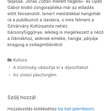
teljessé. Jónás Zoltán ihletett hegedű- és Ujláb
Gábor kiváló zongorajátéka már az előadás
előtt felcsendült. Ismert melódiákkal hangolták
rá a publikumot a darabra, s mire felment a
Szivárvány Kultúrpalota nehéz
bársonyfüggönye, lelkileg is megérkezett a néző
a Dámákhoz, akiknek emléke, hangja, pályája
kiragyog a csillagmilliárdból.
Kategória
Kultúra
A közönség választja ki a díjazottakat
Az utolsó pásztorgém
Szólj hozzá!
Hozzászólás küldéséhez
be kell jelentkezni
.