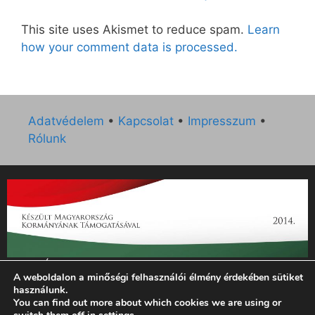
This site uses Akismet to reduce spam.
Learn
how your comment data is processed.
Adatvédelem
•
Kapcsolat
•
Impresszum
•
Rólunk
„Az Új Ember katolikus hetilap 2014. évi működésének
A weboldalon a minőségi felhasználói élmény érdekében sütiket
támogatását az EGYH-KCP-14-P-0121 sz. támogatási
használunk.
szerződés keretében 3 000 000 Ft összegben támogatta az
You can find out more about which cookies we are using or
Emberi Erőforrások Minisztériuma.”