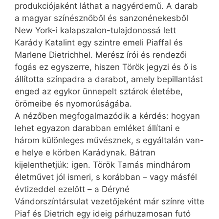
produkciójaként láthat a nagyérdemű. A darab
a magyar színésznőből és sanzonénekesből
New York-i kalapszalon-tulajdonossá lett
Karády Katalint egy szintre emeli Piaffal és
Marlene Dietrichhel. Merész írói és rendezői
fogás ez egyszerre, hiszen Török jegyzi és ő is
állította színpadra a darabot, amely bepillantást
enged az egykor ünnepelt sztárok életébe,
örömeibe és nyomorúságába.
A nézőben megfogalmazódik a kérdés: hogyan
lehet egyazon darabban emléket állítani e
három különleges művésznek, s egyáltalán van-
e helye e körben Karádynak. Bátran
kijelenthetjük: igen. Török Tamás mindhárom
életművet jól ismeri, s korábban – vagy másfél
évtizeddel ezelőtt – a Déryné
Vándorszíntársulat vezetőjeként már színre vitte
Piaf és Dietrich egy ideig párhuzamosan futó