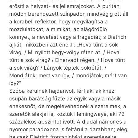
erősíti a helyzet- és jellemrajzokat. A puritán
módon berendezett színpadon mindvégig ott áll
a korabeli reflektor, hogy megvilágítsa a
mozdulatokat, a mimikát, az alágördülő
könnyet, a nevetést vagy a tragédiát; s Dietrich
ajkát, miközben azt énekli: „Hova tűnt a sok
virág, / Mi nyílott hegy-völgy réten át. / Hova
tűnt a sok virág? / Elhervadt régen. / Hova tűnt
a sok virág? / Lányok téptek bokrétát. /
Mondjátok, mért van így, / mondjátok, mért van
így?”
Szóba kerülnek hajdanvolt férfiak, akikhez
csupán barátság fűzte az egyik vagy a másik
énekesnőt, de megelevenednek a szerelmek, a
szeretők alakjai is, köztük Hemingwayé, aki 72
százalékos abszintot ivott. A diadalmámor és a
nyomor paradoxona is feltárul a darabban; elég,
ha csak Dietrich frontszínházi szerepléseire