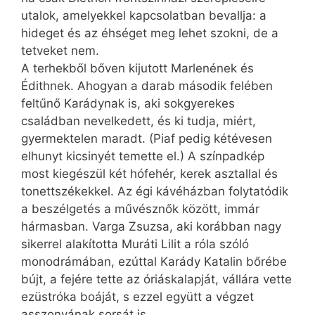
utalok, amelyekkel kapcsolatban bevallja: a
hideget és az éhséget meg lehet szokni, de a
tetveket nem.
A terhekből bőven kijutott Marlenének és
Édithnek. Ahogyan a darab második felében
feltűnő Karádynak is, aki sokgyerekes
családban nevelkedett, és ki tudja, miért,
gyermektelen maradt. (Piaf pedig kétévesen
elhunyt kicsinyét temette el.) A színpadkép
most kiegészül két hófehér, kerek asztallal és
tonettszékekkel. Az égi kávéházban folytatódik
a beszélgetés a művésznők között, immár
hármasban. Varga Zsuzsa, aki korábban nagy
sikerrel alakította Muráti Lilit a róla szóló
monodrámában, ezúttal Karády Katalin bőrébe
bújt, a fejére tette az óriáskalapját, vállára vette
ezüstróka boáját, s ezzel együtt a végzet
asszonyának sorsát is.