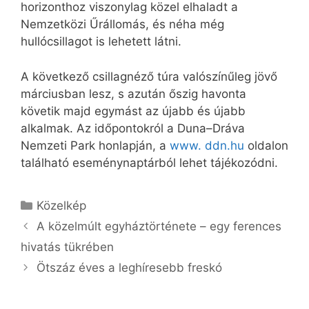
horizonthoz viszonylag közel elhaladt a
Nemzetközi Űrállomás, és néha még
hullócsillagot is lehetett látni.
A következő csillagnéző túra valószínűleg jövő
márciusban lesz, s azután őszig havonta
követik majd egymást az újabb és újabb
alkalmak. Az időpontokról a Duna–Dráva
Nemzeti Park honlapján, a
www. ddn.hu
oldalon
található eseménynaptárból lehet tájékozódni.
Kategória
Közelkép
A közelmúlt egyháztörténete – egy ferences
hivatás tükrében
Ötszáz éves a leghíresebb freskó