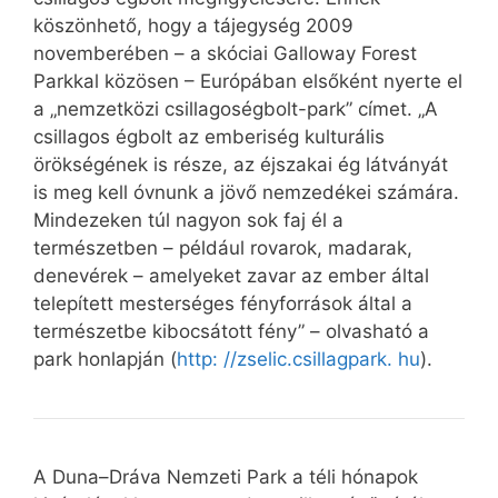
köszönhető, hogy a tájegység 2009
novemberében – a skóciai Galloway Forest
Parkkal közösen – Európában elsőként nyerte el
a „nemzetközi csillagoségbolt-park” címet. „A
csillagos égbolt az emberiség kulturális
örökségének is része, az éjszakai ég látványát
is meg kell óvnunk a jövő nemzedékei számára.
Mindezeken túl nagyon sok faj él a
természetben – például rovarok, madarak,
denevérek – amelyeket zavar az ember által
telepített mesterséges fényforrások által a
természetbe kibocsátott fény” – olvasható a
park honlapján (
http: //zselic.csillagpark. hu
).
A Duna–Dráva Nemzeti Park a téli hónapok