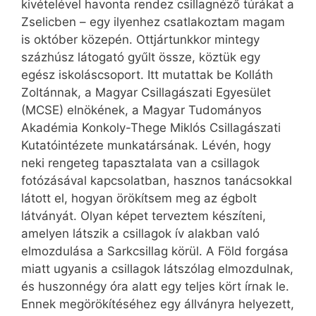
kivételével havonta rendez csillagnéző túrákat a
Zselicben – egy ilyenhez csatlakoztam magam
is október közepén. Ottjártunkkor mintegy
százhúsz látogató gyűlt össze, köztük egy
egész iskoláscsoport. Itt mutattak be Kolláth
Zoltánnak, a Magyar Csillagászati Egyesület
(MCSE) elnökének, a Magyar Tudományos
Akadémia Konkoly-Thege Miklós Csillagászati
Kutatóintézete munkatársának. Lévén, hogy
neki rengeteg tapasztalata van a csillagok
fotózásával kapcsolatban, hasznos tanácsokkal
látott el, hogyan örökítsem meg az égbolt
látványát. Olyan képet terveztem készíteni,
amelyen látszik a csillagok ív alakban való
elmozdulása a Sarkcsillag körül. A Föld forgása
miatt ugyanis a csillagok látszólag elmozdulnak,
és huszonnégy óra alatt egy teljes kört írnak le.
Ennek megörökítéséhez egy állványra helyezett,