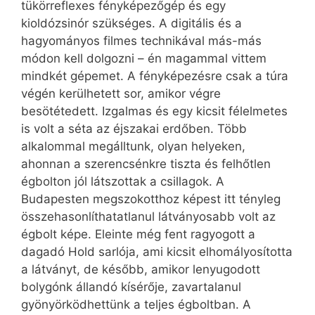
tükörreflexes fényképezőgép és egy
kioldózsinór szükséges. A digitális és a
hagyományos filmes technikával más-más
módon kell dolgozni – én magammal vittem
mindkét gépemet. A fényképezésre csak a túra
végén kerülhetett sor, amikor végre
besötétedett. Izgalmas és egy kicsit félelmetes
is volt a séta az éjszakai erdőben. Több
alkalommal megálltunk, olyan helyeken,
ahonnan a szerencsénkre tiszta és felhőtlen
égbolton jól látszottak a csillagok. A
Budapesten megszokotthoz képest itt tényleg
összehasonlíthatatlanul látványosabb volt az
égbolt képe. Eleinte még fent ragyogott a
dagadó Hold sarlója, ami kicsit elhomályosította
a látványt, de később, amikor lenyugodott
bolygónk állandó kísérője, zavartalanul
gyönyörködhettünk a teljes égboltban. A