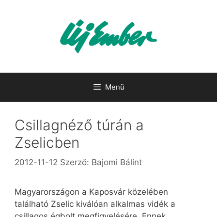
Kilépés
a
tartalomba
Menü
Csillagnéző túrán a
Zselicben
2012-11-12
Szerző:
Bajomi Bálint
Magyarországon a Kaposvár közelében
található Zselic kiválóan alkalmas vidék a
csillagos égbolt megfigyelésére. Ennek