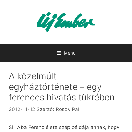
Kilépés
a
tartalomba
Menü
A közelmúlt
egyháztörténete – egy
ferences hivatás tükrében
2012-11-12
Szerző:
Rosdy Pál
Sill Aba Ferenc élete szép példája annak, hogy