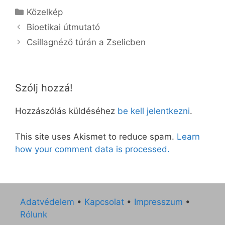
Kategória
Közelkép
Bioetikai útmutató
Csillagnéző túrán a Zselicben
Szólj hozzá!
Hozzászólás küldéséhez
be kell jelentkezni
.
This site uses Akismet to reduce spam.
Learn
how your comment data is processed.
Adatvédelem
•
Kapcsolat
•
Impresszum
•
Rólunk