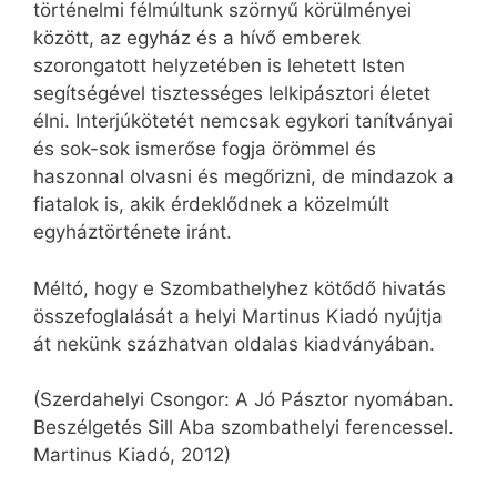
történelmi félmúltunk szörnyű körülményei
között, az egyház és a hívő emberek
szorongatott helyzetében is lehetett Isten
segítségével tisztességes lelkipásztori életet
élni. Interjúkötetét nemcsak egykori tanítványai
és sok-sok ismerőse fogja örömmel és
haszonnal olvasni és megőrizni, de mindazok a
fiatalok is, akik érdeklődnek a közelmúlt
egyháztörténete iránt.
Méltó, hogy e Szombathelyhez kötődő hivatás
összefoglalását a helyi Martinus Kiadó nyújtja
át nekünk százhatvan oldalas kiadványában.
(Szerdahelyi Csongor: A Jó Pásztor nyomában.
Beszélgetés Sill Aba szombathelyi ferencessel.
Martinus Kiadó, 2012)