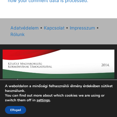
how your comment data is processed.
Adatvédelem
•
Kapcsolat
•
Impresszum
•
Rólunk
„Az Új Ember katolikus hetilap 2014. évi működésének
A weboldalon a minőségi felhasználói élmény érdekében sütiket
támogatását az EGYH-KCP-14-P-0121 sz. támogatási
használunk.
szerződés keretében 3 000 000 Ft összegben támogatta az
You can find out more about which cookies we are using or
Emberi Erőforrások Minisztériuma.”
switch them off in
settings
.
© 2026 Magyar Kurír - Új Ember
• Készült
GeneratePress
Elfogad