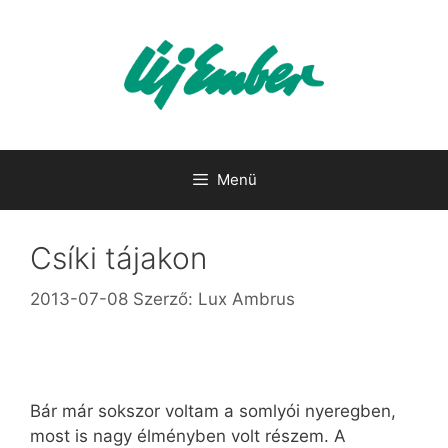
Kilépés
a
tartalomba
Menü
Csíki tájakon
2013-07-08
Szerző:
Lux Ambrus
Bár már sokszor voltam a somlyói nyeregben,
most is nagy élményben volt részem. A