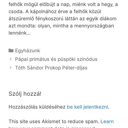
felhők mögül előbújt a nap, miénk volt a hegy, a
csoda. A kápolnához érve a felhők közül
átszüremlő fénykoszorú láttán az egyik diákom
azt mondta: olyan, mintha a mennyországban
lennénk…
Kategória
Egyházunk
Pápai primátus és püspöki szinódus
Tóth Sándor Prokop Péter-díjas
Szólj hozzá!
Hozzászólás küldéséhez
be kell jelentkezni
.
This site uses Akismet to reduce spam.
Learn