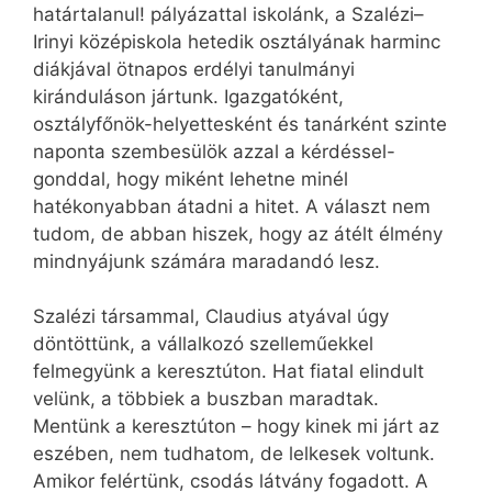
határtalanul! pályázattal iskolánk, a Szalézi–
Irinyi középiskola hetedik osztályának harminc
diákjával ötnapos erdélyi tanulmányi
kiránduláson jártunk. Igazgatóként,
osztályfőnök-helyettesként és tanárként szinte
naponta szembesülök azzal a kérdéssel-
gonddal, hogy miként lehetne minél
hatékonyabban átadni a hitet. A választ nem
tudom, de abban hiszek, hogy az átélt élmény
mindnyájunk számára maradandó lesz.
Szalézi társammal, Claudius atyával úgy
döntöttünk, a vállalkozó szelleműekkel
felmegyünk a keresztúton. Hat fiatal elindult
velünk, a többiek a buszban maradtak.
Mentünk a keresztúton – hogy kinek mi járt az
eszében, nem tudhatom, de lelkesek voltunk.
Amikor felértünk, csodás látvány fogadott. A