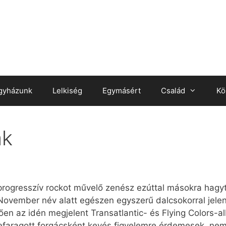
gyházunk
Lelkiség
Egymásért
Család
Kö
ák
progresszív rockot művelő zenész ezúttal másokra hagyt
vember név alatt egészen egyszerű dalcsokorral jelent
ően az idén megjelent Transatlantic- és Flying Colors-
faragott forgácsként kevés figyelemre érdemesek, nem