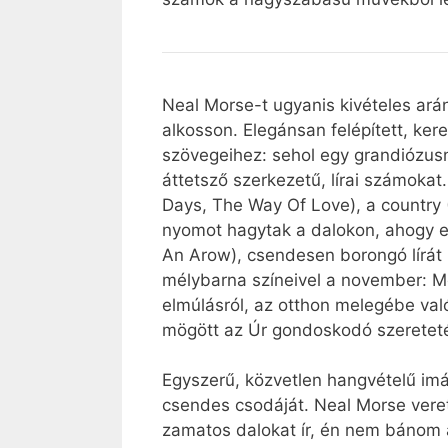
Neal Morse-t ugyanis kivételes ará
alkosson. Elegánsan felépített, ke
szövegeihez: sehol egy grandiózusna
áttetsző szerkezetű, lírai számoka
Days, The Way Of Love), a country
nyomot hagytak a dalokon, ahogy e
An Arow), csendesen borongó lírát 
mélybarna színeivel a november: M
elmúlásról, az otthon melegébe való
mögött az Úr gondoskodó szereteté
Egyszerű, közvetlen hangvételű im
csendes csodáját. Neal Morse verete
zamatos dalokat ír, én nem bánom 