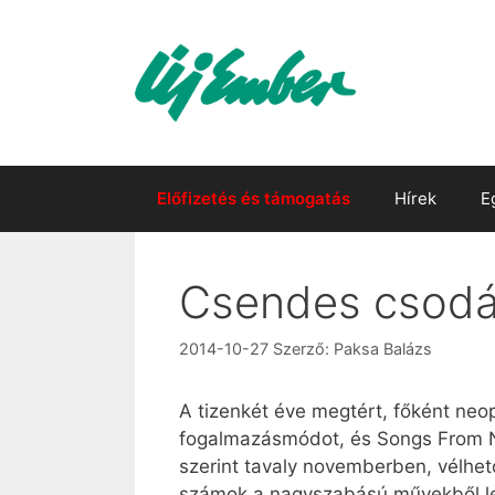
Kilépés
a
tartalomba
Előfizetés és támogatás
Hírek
E
Csendes csod
2014-10-27
Szerző:
Paksa Balázs
A tizenkét éve megtért, főként neo
fogalmazásmódot, és Songs From No
szerint tavaly novemberben, vélhet
számok a nagyszabású művekből le