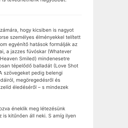
számára, hogy kicsiben is nagyot
orse személyes élményekkel telített
inom egyénítő hatások formálják az
ai, a jazzes fúvóskar (Whatever
 (Heaven Smiled) mindenesetre
osan tépelődő balladát (Love Shot
 A szövegeket pedig belengi
dáiról, megöregedésről és
szelíd éledéséről – s mindezek
ozva éneklik meg létezésünk
is kitűnően áll neki. S amíg ilyen