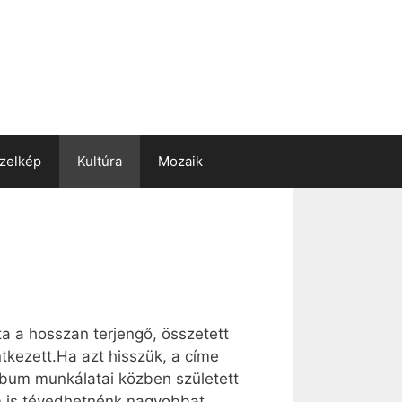
zelkép
Kultúra
Mozaik
a a hosszan terjengő, összetett
kezett.Ha azt hisszük, a címe
album munkálatai közben született
 is tévedhetnénk nagyobbat.