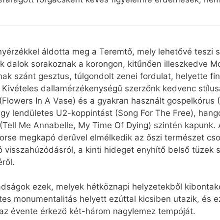
nyérzékkel áldotta meg a Teremtő, mely lehetővé teszi 
rek dalok sorakoznak a korongon, kitűnően illeszkedve M
k szánt gesztus, túlgondolt zenei fordulat, helyette f
t. Kivételes dallamérzékenységű szerzőnk kedvenc stílus
 (Flowers In A Vase) és a gyakran használt gospelkórus
gy lendületes U2-koppintást (Song For The Free), hang
(Tell Me Annabelle, My Time Of Dying) szintén kapunk.
orse megkapó derűvel elmélkedik az őszi természet cso
 visszahúzódásról, a kinti hideget enyhítő belső tüzek 
ről.
ádságok ezek, melyek hétköznapi helyzetekből kibontak
s monumentalitás helyett ezúttal kicsiben utazik, és ez 
az évente érkező két-három nagylemez tempóját.