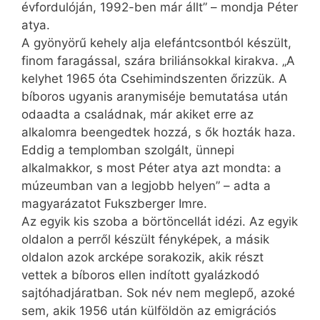
évfordulóján, 1992-ben már állt” – mondja Péter
atya.
A gyönyörű kehely alja elefántcsontból készült,
finom faragással, szára briliánsokkal kirakva. „A
kelyhet 1965 óta Csehimindszenten őrizzük. A
bíboros ugyanis aranymiséje bemutatása után
odaadta a családnak, már akiket erre az
alkalomra beengedtek hozzá, s ők hozták haza.
Eddig a templomban szolgált, ünnepi
alkalmakkor, s most Péter atya azt mondta: a
múzeumban van a legjobb helyen” – adta a
magyarázatot Fuksz­ber­ger Imre.
Az egyik kis szoba a börtöncellát idézi. Az egyik
oldalon a perről készült fényképek, a másik
oldalon azok arcképe sorakozik, akik részt
vettek a bíboros ellen indított gyalázkodó
sajtóhadjáratban. Sok név nem meglepő, azoké
sem, akik 1956 után külföldön az emigrációs