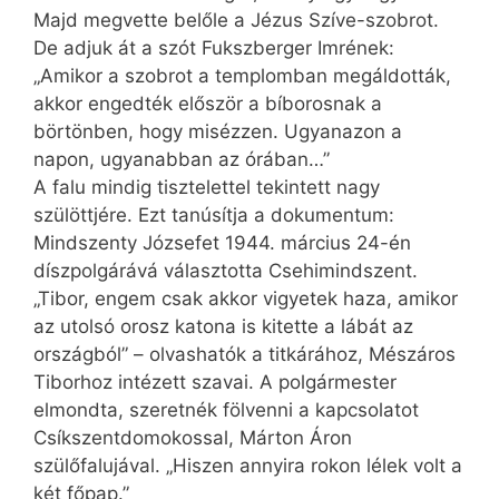
Majd megvette belőle a Jézus Szíve-szobrot.
De adjuk át a szót Fuksz­ber­ger Imrének:
„Amikor a szobrot a templomban megáldották,
akkor engedték először a bíborosnak a
börtönben, hogy misézzen. Ugyanazon a
napon, ugyan­abban az órában…”
A falu mindig tisztelettel tekintett nagy
szülöttjére. Ezt tanúsítja a dokumentum:
Mindszenty Józsefet 1944. március 24-én
díszpolgárává választotta Csehimindszent.
„Tibor, engem csak akkor vigyetek haza, amikor
az utolsó orosz katona is kitette a lábát az
országból” – olvashatók a titkárához, Mészáros
Tiborhoz intézett szavai. A polgármester
elmondta, szeretnék fölvenni a kapcsolatot
Csíkszentdomokossal, Márton Áron
szülőfalujával. „Hiszen annyira rokon lélek volt a
két főpap.”