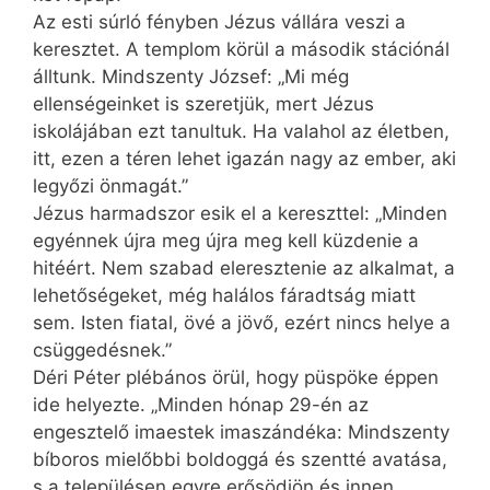
Az esti súrló fényben Jézus vállára veszi a
keresztet. A templom körül a második stációnál
álltunk. Mindszenty József: „Mi még
ellenségeinket is szeretjük, mert Jézus
iskolájában ezt tanultuk. Ha valahol az életben,
itt, ezen a téren lehet igazán nagy az ember, aki
legyőzi önmagát.”
Jézus harmadszor esik el a kereszttel: „Minden
egyénnek újra meg újra meg kell küzdenie a
hitéért. Nem szabad eleresztenie az alkalmat, a
lehetőségeket, még halálos fáradtság miatt
sem. Isten fiatal, övé a jövő, ezért nincs helye a
csüggedésnek.”
Déri Péter plébános örül, hogy püspöke éppen
ide helyezte. „Minden hónap 29-én az
engesztelő imaestek imaszándéka: Mindszenty
bíboros mielőbbi boldoggá és szentté avatása,
s a településen egyre erősödjön és innen