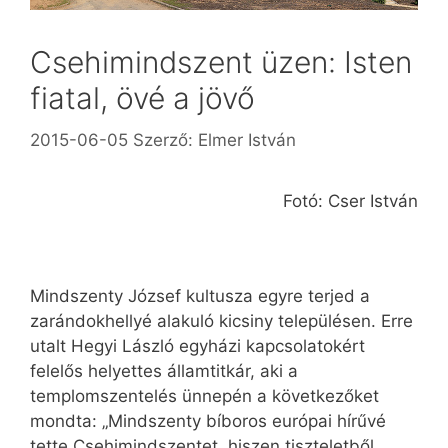
Csehimindszent üzen: Isten
fiatal, övé a jövő
2015-06-05
Szerző:
Elmer István
Fotó: Cser István
Mindszenty József kultusza egyre terjed a
zarándokhellyé alakuló kicsiny településen. Erre
utalt Hegyi László egyházi kapcsolatokért
felelős helyettes államtitkár, aki a
templomszentelés ünnepén a következőket
mondta: „Mindszenty bíboros európai hírűvé
tette Csehimindszentet, hiszen tiszteletből