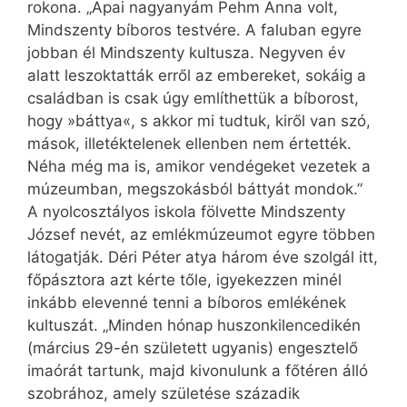
rokona. „Apai nagyanyám Pehm Anna volt,
Mindszenty bíboros testvére. A faluban egyre
jobban él Mindszenty kultusza. Negyven év
alatt leszoktatták erről az embereket, sokáig a
családban is csak úgy említhettük a bíborost,
hogy »báttya«, s akkor mi tudtuk, kiről van szó,
mások, illetéktelenek ellenben nem értették.
Néha még ma is, amikor vendégeket vezetek a
múzeumban, megszokásból báttyát mondok.”
A nyolcosztályos iskola fölvette Mindszenty
József nevét, az emlékmúzeumot egyre többen
látogatják. Déri Péter atya három éve szolgál itt,
főpásztora azt kérte tőle, igyekezzen minél
inkább elevenné tenni a bíboros emlékének
kultuszát. „Minden hónap huszonkilencedikén
(március 29-én született ugyanis) engesztelő
imaórát tartunk, majd kivonulunk a főtéren álló
szobrához, amely születése századik