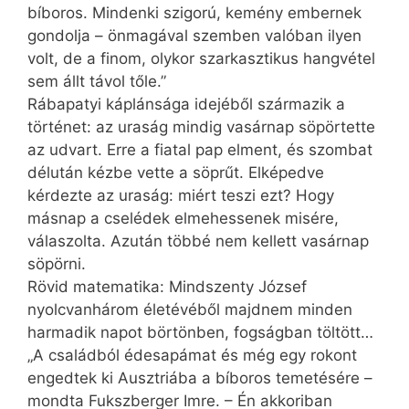
bíboros. Mindenki szigorú, kemény embernek
gondolja – önmagával szemben valóban ilyen
volt, de a finom, olykor szarkasztikus hangvétel
sem állt távol tőle.”
Rábapatyi káplánsága idejéből származik a
történet: az uraság mindig vasárnap söpörtette
az udvart. Erre a fiatal pap elment, és szombat
délután kézbe vette a söprűt. Elképedve
kérdezte az uraság: miért teszi ezt? Hogy
másnap a cselédek elmehessenek misére,
válaszolta. Azután többé nem kellett vasárnap
söpörni.
Rövid matematika: Mindszenty József
nyolcvanhárom életévéből majdnem minden
harmadik napot börtönben, fogságban töltött…
„A családból édesapámat és még egy rokont
engedtek ki Ausztriába a bíboros temetésére –
mondta Fukszberger Imre. – Én akkoriban