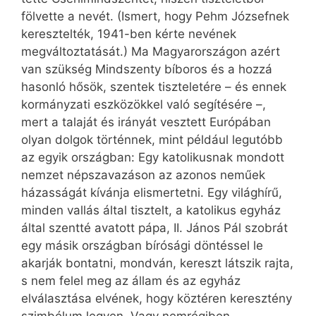
fölvette a nevét. (Ismert, hogy Pehm Józsefnek
keresztelték, 1941-ben kérte nevének
megváltoztatását.) Ma Magyar­országon azért
van szükség Mindszenty bíboros és a hozzá
hasonló hősök, szentek tiszteletére – és ennek
kormányzati eszközökkel való segítésére –,
mert a talaját és irányát vesztett Európában
olyan dolgok történnek, mint például legutóbb
az egyik országban: Egy katolikusnak mondott
nemzet népszavazáson az azonos neműek
házasságát kívánja elismertetni. Egy világhírű,
minden vallás által tisztelt, a katolikus egyház
által szentté avatott pápa, II. János Pál szobrát
egy másik országban bírósági döntéssel le
akarják bontatni, mondván, kereszt látszik rajta,
s nem felel meg az állam és az egyház
elválasztása elvének, hogy köztéren keresztény