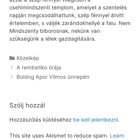
csehimindszenti templom, amelyet a szentelés
napján megcsodálhattunk, szép fénnyel átvitt
értelemben, s váljék zarándokhellyé a falu. Nem
Mindszenty bíborosnak, nekünk van
szükségünk a lélek gazdagítására.
Kategória
Közelkép
A rembetiko órája
Boldog Apor Vilmos ünnepén
Szólj hozzá!
Hozzászólás küldéséhez
be kell jelentkezni
.
This site uses Akismet to reduce spam.
Learn