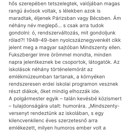
hős szerepében tetszelegtek, valójában magas
rangú ávósok voltak, s lélekben azok is
maradtak, éljenek Párizsban vagy Bécsben. Ám
néhány név meglepő… s csak arra tudok
gondolni: ó, rendszerváltozás, mit gondoljunk
rólad?! 1948–49-ben nyolcszáznegyvenkét cikk
jelent meg a magyar sajtóban Mindszenty ellen.
Fukszberger Imre örömmel mondta, minden
napra jelentkeznek be csoportok, látogatók. Az
iskolások néhány történelemórát az
emlékmúzeumban tartanak, a környéken
rendszeresen erdei iskolai programon vesznek
részt diákok, őket mindig elhozzák ide.
A polgármester egyik – talán kevésbé közismert
– tulajdonságára utalt: humorára. „Mindszenty-
versenyt rendeztünk az iskolában, s egy
kilencvenkilenc éves szerzetesnő arra
emlékezett, milyen humoros ember volt a