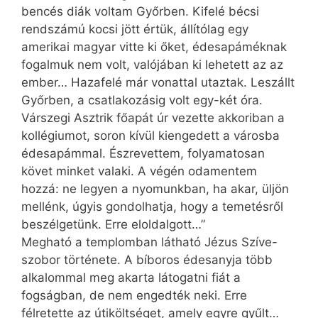
bencés diák voltam Győrben. Kifelé bécsi
rendszámú kocsi jött értük, állítólag egy
amerikai magyar vitte ki őket, édesapáméknak
fogalmuk nem volt, valójában ki lehetett az az
ember… Hazafelé már vonattal utaztak. Leszállt
Győrben, a csatlakozásig volt egy-két óra.
Várszegi Asztrik főapát úr vezette akkoriban a
kollégiumot, soron kívül kiengedett a városba
édesapámmal. Észrevettem, folyamatosan
követ minket valaki. A végén odamentem
hozzá: ne legyen a nyomunkban, ha akar, üljön
mellénk, úgyis gondolhatja, hogy a temetésről
beszélgetünk. Erre eloldalgott…”
Megható a templomban látható Jézus Szíve-
szobor története. A bíboros édesanyja több
alkalommal meg akarta látogatni fiát a
fogságban, de nem engedték neki. Erre
félretette az útiköltséget, amely egyre gyűlt…