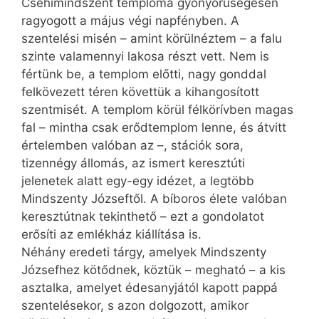
Csehimindszent temploma gyönyörűségesen
ragyogott a május végi napfényben. A
szentelési misén – amint körülnéztem – a falu
szinte valamennyi lakosa részt vett. Nem is
fértünk be, a templom előtti, nagy gonddal
felkövezett téren követtük a kihangosított
szentmisét. A templom körül félkörívben magas
fal – mintha csak erődtemplom lenne, és átvitt
értelemben valóban az –, stációk sora,
tizennégy állomás, az ismert keresztúti
jelenetek alatt egy-egy idézet, a legtöbb
Mindszenty Józseftől. A bíboros élete valóban
keresztútnak tekinthető – ezt a gondolatot
erősíti az emlékház kiállítása is.
Néhány eredeti tárgy, amelyek Mindszenty
Józsefhez kötődnek, köztük – megható – a kis
asztalka, amelyet édesanyjától kapott pappá
szentelésekor, s azon dolgozott, amikor