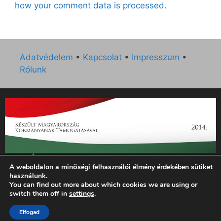
how your comment data is processed.
Adatvédelem
•
Kapcsolat
•
Impresszum
•
Rólunk
„Az Új Ember katolikus hetilap 2014. évi működésének
A weboldalon a minőségi felhasználói élmény érdekében sütiket
támogatását az EGYH-KCP-14-P-0121 sz. támogatási
használunk.
szerződés keretében 3 000 000 Ft összegben támogatta az
You can find out more about which cookies we are using or
Emberi Erőforrások Minisztériuma.”
switch them off in
settings
.
© 2026 Magyar Kurír - Új Ember
• Készült
GeneratePress
Elfogad