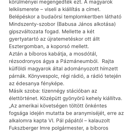
körülményei megengedték ezt. A magyarok
lelkiismerete – viseli a kiállítás a címet.
Belépéskor a budaörsi templomkertben látható
Mindszenty-szobor (Babusa János alkotása)
gipszváltozata fogad. Mellette a két
gyertyatartó az újratemetéskor ott állt
Esztergomban, a koporsó mellett.
Aztán a bíboros kabátja, a mosdótál,
rézsodronyos ágya a Pázmáneumból. Rajta
külföldi magyarok által adományozott hímzett
párnák. Könyvespolc, régi rádió, a rádió tetején
az édesanya fényképe.
Másik szoba: tizennégy stációban az
élettörténet. Középütt gyönyörű kehely kiállítva.
„Az amerikai követségen töltött önkéntes
fogsága idején mutatta be aranymiséjét, erre az
alkalomra kapta VI. Pál pápától – kalauzolt
Fukszberger Imre polgármester, a bíboros