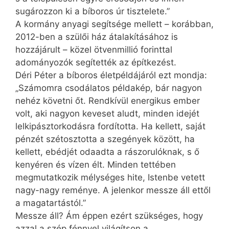
sugározzon ki a bíboros úr tisztelete.”
A kormány anyagi segítsége mellett – korábban,
2012-ben a szülői ház átalakításához is
hozzájárult – közel ötvenmillió forinttal
adományozók segítették az építkezést.
Déri Péter a bíboros életpéldájáról ezt mondja:
„Számomra csodálatos példakép, bár nagyon
nehéz követni őt. Rendkívül energikus ember
volt, aki nagyon keveset aludt, minden idejét
lelkipásztorkodásra fordította. Ha kellett, saját
pénzét szétosztotta a szegények között, ha
kellett, ebédjét odaadta a rászorulóknak, s ő
kenyéren és vízen élt. Minden tettében
megmutatkozik mélységes hite, Istenbe vetett
nagy-nagy reménye. A jelenkor messze áll ettől
a magatartástól.”
Messze áll? Ám éppen ezért szükséges, hogy
azzal a szép fénnyel világítson a