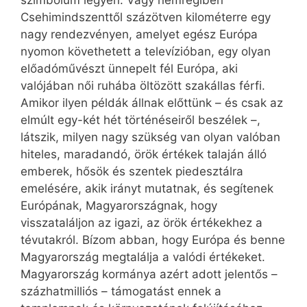
szimbólum legyen. Vagy nemrégiben
Csehimindszenttől százötven kilométerre egy
nagy rendezvényen, amelyet egész Európa
nyomon követhetett a televízióban, egy olyan
előadóművészt ünnepelt fél Európa, aki
valójában női ruhába öltözött szakállas férfi.
Amikor ilyen példák állnak előttünk – és csak az
elmúlt egy-két hét történéseiről beszélek –,
látszik, milyen nagy szükség van olyan valóban
hiteles, maradandó, örök értékek talaján álló
emberek, hősök és szentek piedesztálra
emelésére, akik irányt mutatnak, és segítenek
Európának, Magyar­országnak, hogy
visszataláljon az igazi, az örök értékekhez a
tévutakról. Bízom abban, hogy Európa és benne
Magyarország megtalálja a valódi értékeket.
Magyarország kormánya azért adott jelentős –
százhatmilliós – támogatást ennek a