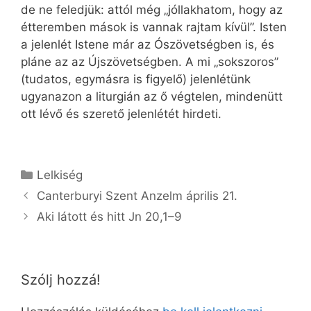
de ne feledjük: attól még „jóllakhatom, hogy az
étteremben mások is vannak rajtam kívül”. Isten
a jelenlét Istene már az Ószövetségben is, és
pláne az az Újszövetségben. A mi „sokszoros”
(tudatos, egymásra is figyelő) jelenlétünk
ugyanazon a liturgián az ő végtelen, mindenütt
ott lévő és szerető jelenlétét hirdeti.
Kategória
Lelkiség
Canterburyi Szent Anzelm április 21.
Aki látott és hitt Jn 20,1–9
Szólj hozzá!