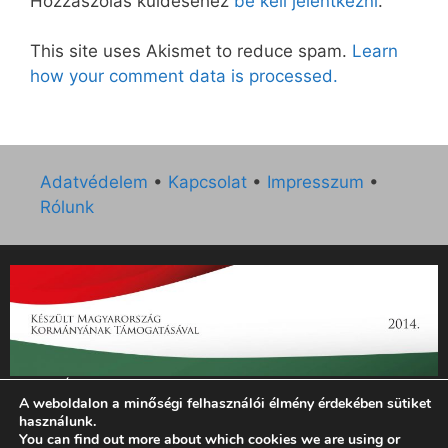
Hozzászólás küldéséhez
be kell jelentkezni
.
This site uses Akismet to reduce spam.
Learn
how your comment data is processed.
Adatvédelem
•
Kapcsolat
•
Impresszum
•
Rólunk
„Az Új Ember katolikus hetilap 2014. évi működésének
A weboldalon a minőségi felhasználói élmény érdekében sütiket
támogatását az EGYH-KCP-14-P-0121 sz. támogatási
használunk.
szerződés keretében 3 000 000 Ft összegben támogatta az
You can find out more about which cookies we are using or