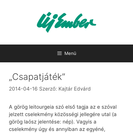
Kilépés
a
tartalomba
Menü
„Csapatjáték”
2014-04-16
Szerző:
Kajtár Edvárd
A görög leitourgeia szó első tagja az e szóval
jelzett cselekmény közösségi jellegére utal (a
görög laósz jelentése: nép). Vagyis a
cselekmény úgy és annyiban az egyéné,