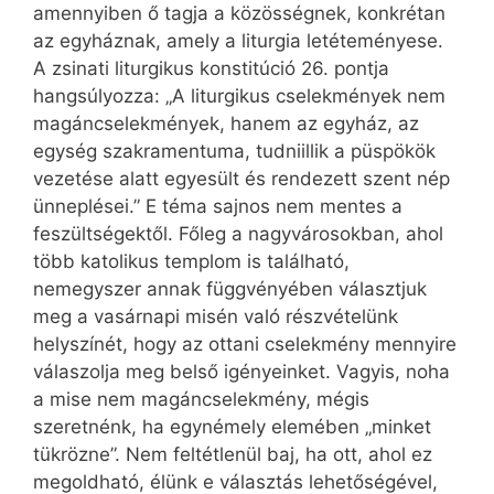
amennyiben ő tagja a közösségnek, konkrétan
az egyháznak, amely a liturgia letéteményese.
A zsinati liturgikus konstitúció 26. pontja
hangsúlyozza: „A liturgikus cselekmények nem
magáncselekmények, hanem az egyház, az
egység szakramentuma, tudniillik a püspökök
vezetése alatt egyesült és rendezett szent nép
ünneplései.” E téma sajnos nem mentes a
feszültségektől. Főleg a nagyvárosokban, ahol
több katolikus templom is található,
nemegyszer annak függvényében választjuk
meg a vasárnapi misén való részvételünk
helyszínét, hogy az ottani cselekmény mennyire
válaszolja meg belső igényeinket. Vagyis, noha
a mise nem magáncselekmény, mégis
szeretnénk, ha egynémely elemében „minket
tükrözne”. Nem feltétlenül baj, ha ott, ahol ez
megoldható, élünk e választás lehetőségével,