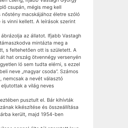
ősen cseng, ifjabb Vastagh György
lő csupán, mégis meg kell
s nőstény macskájához életre szóló
s vinni kellett. A leírások szerint
ábrázolja az állatot. Ifjabb Vastagh
e támaszkodva mintázta meg a
s feltehetően ott is született. A
n át hat ország ötvennégy versenyén
yetlen ló sem tudta elérni, s ezzel
abeli neve „magyar csoda”. Számos
rt, nemcsak a nevét választó
ljutottak a világ neves
ztében pusztult el. Bár kihívták
ázának kikészítése és összeállítása
tárba került, majd 1954-ben