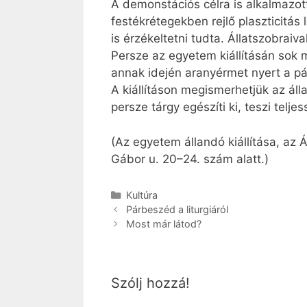
A demonstációs célra is alkalmazott
festékrétegekben rejlő plaszticitás
is érzékeltetni tudta. Állatszobraiva
Persze az egyetem kiállításán sok 
annak idején aranyérmet nyert a pári
A kiállításon megismerhetjük az álla
persze tárgy egészíti ki, teszi teljes
(Az egyetem állandó kiállítása, az
Gábor u. 20–24. szám alatt.)
Kategória
Kultúra
Párbeszéd a liturgiáról
Most már látod?
Szólj hozzá!