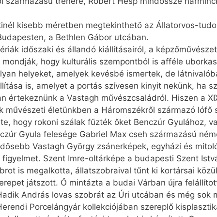
l származású trénere, Robert Hesp mindössze harminckil
tinél kisebb méretben megtekinthető az Állatorvos-tudo
Budapesten, a Bethlen Gábor utcában.
iák időszaki és állandó kiállításairól, a képzőművész
an mondják, hogy kulturális szempontból is afféle ubork
lyan helyeket, amelyek kevésbé ismertek, de látnivalób
llítása is, amelyet a portás szívesen kinyit nekünk, ha 
értekeznünk a Vastagh művészcsaládról. Hiszen a XIX
ak művészeti életünkben a Háromszékről származó lófő s
lte, hogy rokoni szálak fűzték őket Benczúr Gyulához,
zúr Gyula felesége Gabriel Max cseh származású német
idősebb Vastagh György zsánerképek, egyházi és mitoló
 figyelmet. Szent Imre-oltárképe a budapesti Szent Istvá
ot is megalkotta, állatszobraival tűnt ki kortársai közü
zerepet játszott. Ő mintázta a budai Várban újra felállít
, Hadik András lovas szobrát az Úri utcában és még sok 
erendi Porcelángyár kollekciójában szereplő kisplasztik