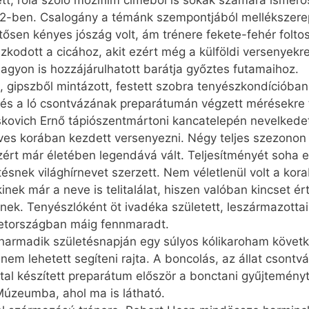
tt, róla szóló mozifilm címéből is sokak számára ismer
-ben. Csalogány a témánk szempontjából mellékszerep
sen kényes jószág volt, ám trénere fekete-fehér folto
zkodott a cicához, akit ezért még a külföldi versenyekre i
gyon is hozzájárulhatott barátja győztes futamaihoz.
 gipszből mintázott, festett szobra tenyész­kondícióban 
ra és a ló csontvázának preparátumán végzett mérésekr
ovich Ernő tápiószentmártoni kancatelepén nevelkedett, 
téves korában kezdett versenyezni. Négy teljes szezono
zért már életében legendává vált. Teljesítményét soha eg
snek világhírnevet szerzett. Nem véletlenül volt a kor
inek már a neve is telitalálat, hiszen valóban kincset é
k. Tenyészlóként öt ivadéka született, leszármazottai e
metországban máig fennmaradt.
harmadik születésnapján egy súlyos kólikaroham követke
em lehetett segíteni rajta. A boncolás, az állat csontv
tal készített preparátum először a bonctani gyűjtemény
úzeumba, ahol ma is látható.