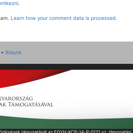
lentkezni
.
spam.
Learn how your comment data is processed.
•
Rólunk
működésének támogatását az EGYH-KCP-14-P-0121 sz. támogatás