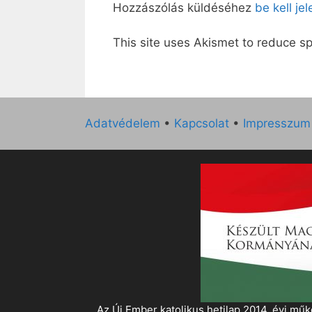
Hozzászólás küldéséhez
be kell je
This site uses Akismet to reduce 
Adatvédelem
•
Kapcsolat
•
Impresszum
„Az Új Ember katolikus hetilap 2014. évi 