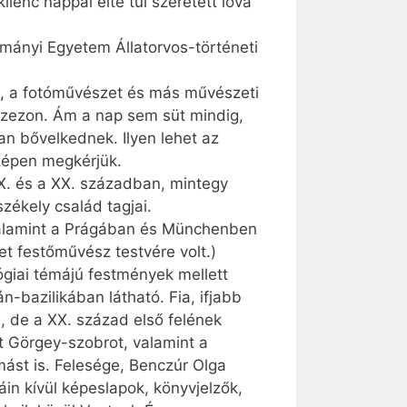
enc nappal élte túl szeretett lova
mányi Egyetem Állatorvos-történeti
et, a fotóművészet és más művészeti
aszezon. Ám a nap sem süt mindig,
an bővelkednek. Ilyen lehet az
szépen megkérjük.
. és a XX. században, mintegy
zékely család tagjai.
 valamint a Prágában és Münchenben
 festőművész testvére volt.)
giai témájú festmények mellett
n-bazilikában látható. Fia, ifjabb
l, de a XX. század első felének
ott Görgey-szobrot, valamint a
mást is. Felesége, Benczúr Olga
áin kívül képeslapok, könyvjelzők,