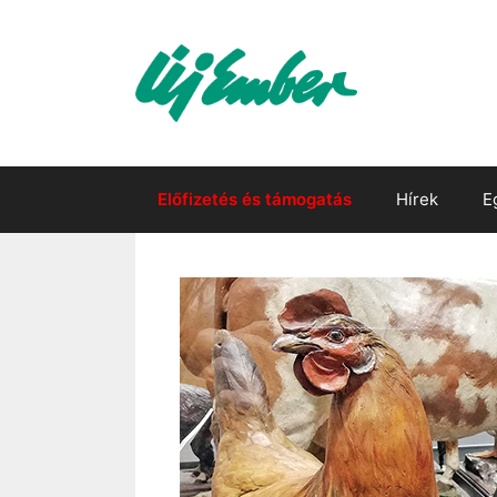
Kilépés
a
tartalomba
Előfizetés és támogatás
Hírek
E