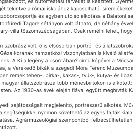
glalkozott, és bútorfestési terveket is készített. Gyer
 tekintve a római iskolához kapcsolható; síremlékeket, 
szoborcsoportja és egyben utolsó alkotása a Balatoni se
tonfüredi Tagore sétányon volt látható, de néhány évvel
szary-villa tőszomszédságában. Csak remélni lehet, hog
 szobrász volt, ő is elsősorban portré- és állatszobroka
éza korának nemzetközi viszonylatban is kiváló állatfest
nek. A Ki a legény a csordában? című képével a Műcsarn
ása, a Verekedő bikák a szegedi Móra Ferenc Múzeumba
en remek tehén-, birka-, kakas-, tyúk-, kutya- és liba
magyar állatszobrásza több ménesbirtokon is alkotott:
en. Az 1930-as évek elején fiával együtt meghívták Kai
edi sajátosságait megjelenítő, portrészerű alkotás. Mű
a segítségükkel nyomon követhető az egyes fajták kiala
tása. Agrármuzeológiai szempontból felbecsülhetetlen
ntázott.