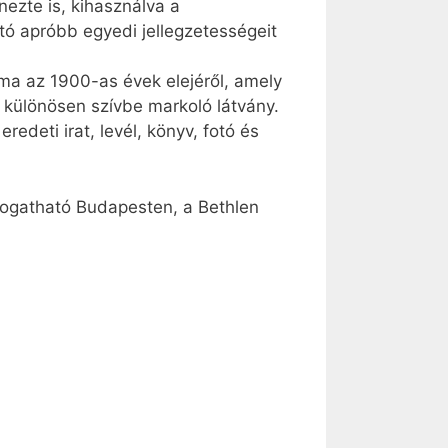
nezte is, kihasználva a
ató apróbb egyedi jellegzetességeit
uma az 1900-as évek elejéről, amely
ll különösen szívbe markoló látvány.
redeti irat, levél, könyv, fotó és
átogatható Budapesten, a Bethlen