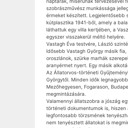
naptárak, miseruhák tervezésével fo
szobrászművész munkássága jellegét
érmeket készített. Legjelentősebb 
kútplasztika 1941-ből, amely a bala
láthattuk egy villa kertjében, a Va
egyszer visszakerül méltó helyére.
Vastagh Éva testvére, László szintén
Idősebb Vastagh György másik fia, G
oroszlánok, szürke marhák szerepel
aranyérmet nyert. Egy másik alkot
Az Állatorvos-történeti Gyűjteményb
Györgytől. Minden idők legnagyobb 
Mezőhegyesen, Fogarason, Budapest
megmintázására.
Valamennyi állatszobra a jószág egy
történeti dokumentumok is, hiszen 
legfontosabb törzsmének tenyészha
nem tenyésztett állatokat is megmi