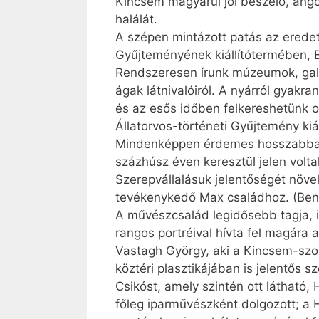
Kincsem magyarul jól beszélő, ango
halálát.
A szépen mintázott patás az erede
Gyűjteményének kiállítótermében, 
Rendszeresen írunk múzeumok, galér
ágak látnivalóiról. A nyárról gyakr
és az esős időben felkereshetünk o
Állatorvos-történeti Gyűjtemény kiá
Mindenképpen érdemes hosszabban 
százhúsz éven keresztül jelen volt
Szerepvállalásuk jelentőségét növe
tevékenykedő Max családhoz. (Benc
A művészcsalád legidősebb tagja, 
rangos portréival hívta fel magára a
Vastagh György, aki a Kincsem-szobr
köztéri plasztikájában is jelentős s
Csikóst, amely szintén ott látható
főleg iparművészként dolgozott; a H