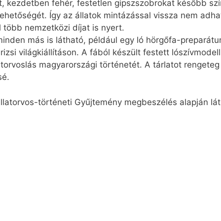
, kezdetben fehér, festetlen gipszszobrokat később szí
 lehetőségét. Így az állatok mintázással vissza nem adh
l több nemzetközi díjat is nyert.
minden más is látható, például egy ló hörgőfa-preparát
zsi világkiállításon. A fából készült festett lószívmode
torvoslás magyarországi történetét. A tárlatot rengeteg e
sé.
 Állatorvos-történeti Gyűjtemény megbeszélés alapján l