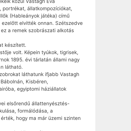
mekeik közül Vastagh Éva
portrékat, állatkompozíciókat,
llők (Hableányok játéka) című
 ezelőtt elvitték onnan. Szétszedve
y ez a remek szobrászati alkotás
t készített.
ője volt. Képein tyúkok, tigrisek,
ok 1895. évi tárlatán állami nagy
n látható.
szobrokat láthatunk ifjabb Vastagh
 Bábolnán, Kisbéren,
róba, egyiptomi háziállatok
vei elsőrendű állattenyésztés-
kulása, formálódása, a
 érték, hogy ma már üzemi szinten