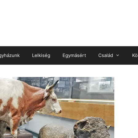
gyházunk
Lelkiség
Egymásért
Család
Kö