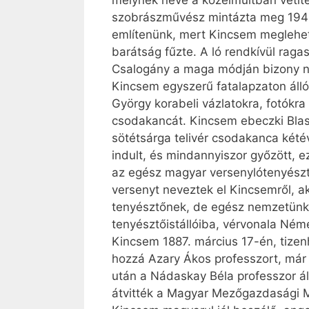
melynek neve a közelmúltban vetíte
szobrászművész mintázta meg 1942
említenünk, mert Kincsem meglehető
barátság fűzte. A ló rendkívül ragas
Csalogány a maga módján bizony na
Kincsem egyszerű fatalapzaton álló,
György korabeli vázlatokra, fotók
csodakancát. Kincsem ebeczki Blask
sö­tét­sárga telivér csodakanca ké
indult, és mindannyiszor győzött, e
az egész magyar versenylótenyészté
versenyt neveztek el Kincsemről, ak
tenyésztőnek, de egész nemzetünkne
tenyésztőistállóiba, vérvonala Né
Kincsem 1887. március 17-én, tizen
hozzá Azary Ákos professzort, már n
után a Nádaskay Béla professzor ál
átvitték a Magyar Mezőgazdasági M