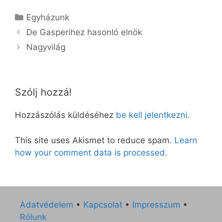
Kategória
Egyházunk
De Gasperihez hasonló elnök
Nagyvilág
Szólj hozzá!
Hozzászólás küldéséhez
be kell jelentkezni
.
This site uses Akismet to reduce spam.
Learn
how your comment data is processed.
Adatvédelem
•
Kapcsolat
•
Impresszum
•
Rólunk