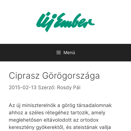
Kilépés
a
tartalomba
Menü
Ciprasz Görögországa
2015-02-13
Szerző:
Rosdy Pál
Az új miniszterelnök a görög társadalomnak
ahhoz a széles rétegéhez tartozik, amely
meglehetősen eltávolodott az ortodox
keresztény gyökerektől, és ateistának vallja