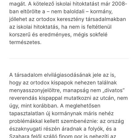
magát. A kötelező iskolai hitoktatást már 2008-
ban eltörölte a – nem baloldali – kormány,
jóllehet az ortodox keresztény társadalmakban
az iskolai hitoktatás, ha nem is feltétlenül
korszerű és eredményes, mégis sokfelé
természetes.
A társadalom elvilágiasodásának jele az is,
hogy az ortodox kispapok nehezen találnak
menyasszonyjelöltre, manapság nem „divatos”
reverendás kispappal mutatkozni az utcán, nem
úgy, mint korábban. A meglehetősen
tapasztalatlan új kormánynak máris nehéz
problémákkal kellett szembenéznie: az ország
északnyugati részén áradnak a folyók, és a
Szahara felől szálló finom por is nehezíti az