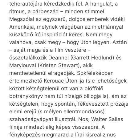
teherautójára kéredzkedik fel. A hangulat, a
ritmus, a párbeszéd – minden stimmel.
Megszólal az egyszerű, dolgos emberek vidéki
Amerikája, melynek világában az ihlethiánnyal
küszködő író inspirációt keres. Nem megy
valahova, csak megy – hogy úton legyen. Aztán
– saját maga és a film vesztére –
összetalálkozik Deannel (Garrett Hedlund) és
Marylouval (Kristen Stewart), akik
menthetetlenül elragadják. Sokféleképpen
értelmezhető Kerouac Úton-ja (s e lehetőségek
között kétségtelenül ott van a blöffölő
botránykönyv nem túl hízelgő billogja is), ám az
kétségtelen, hogy spontán, fékevesztett prózája
elemi erejű (s mélyen ellentmondásos)
szabadságvágyat illusztrál. Nos, Walter Salles
filmje mindezt alig képes visszaadni. A
fényképezés megmarad a lírai kisrealizmus