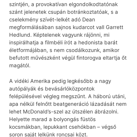
szintjén, a provokatívan elgondolkodtatónak
szánt jelenetek csupán botránkoztatóak, s a
cselekmény szívét-lelkét adó Dean
megformálásában sajnos kudarcot vall Garrett
Hedlund. Képtelenek vagyunk rájönni, mi
inspirálhatja a filmbéli írót a hedonista barát
életformájában, s nem csodálkozunk, amikor
befutott művészként végül fintorogva eltartja őt
magától.
A vidéki Amerika pedig legkésőbb a nagy
autópályák és bevásárlóközpontok
felépülésével végleg megszűnt. A háború utáni,
apa nélkül felnőtt beatgeneráció lázadását nem
lehet McDonald’s-szel az útszélen ábrázolni.
Helyette marad a bolyongás füstös
kocsmákban, lepukkant csehókban – végső
soron saját lelkünk roncsai közt.