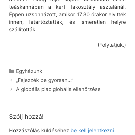
teáskannában a kerti lakosztály asztalánál.
Éppen uzsonnázott, amikor 17.30 órakor elvitték
innen, letartóztatták, és ismeretlen helyre
szállították.
(Folytatjuk.)
Kategória
Egyházunk
„Fejezzék be gyorsan…”
A globális piac globális ellenőrzése
Szólj hozzá!
Hozzászólás küldéséhez
be kell jelentkezni
.