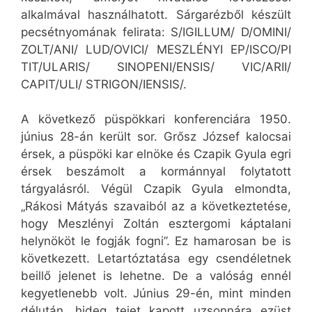
alkalmával használhatott. Sárgarézből készült
pecsétnyomának felirata: S/IGILLUM/ D/OMINI/
ZOLT/ANI/ LUD/OVICI/ MESZLÉNYI EP/ISCO/PI
TIT/ULARIS/ SINOPENI/ENSIS/ VIC/ARII/
CAPIT/ULI/ STRIGON/IENSIS/.
A következő püspökkari konferenciára 1950.
június 28-án került sor. Grősz József kalocsai
érsek, a püspöki kar elnöke és Czapik Gyula egri
érsek beszámolt a kormánnyal folytatott
tárgyalásról. Végül Czapik Gyula elmondta,
„Rákosi Mátyás szavaiból az a következtetése,
hogy Meszlényi Zoltán esztergomi káptalani
helynököt le fogják fogni”. Ez hamarosan be is
következett. Letartóztatása egy csendéletnek
beillő jelenet is lehetne. De a valóság ennél
kegyetlenebb volt. Június 29-én, mint minden
délután, hideg tejet kapott uzsonnára ezüst