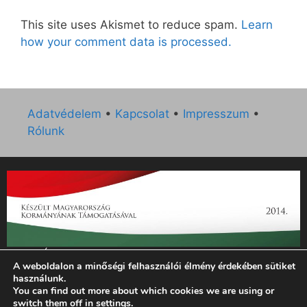
This site uses Akismet to reduce spam.
Learn
how your comment data is processed.
Adatvédelem
•
Kapcsolat
•
Impresszum
•
Rólunk
„Az Új Ember katolikus hetilap 2014. évi működésének
A weboldalon a minőségi felhasználói élmény érdekében sütiket
támogatását az EGYH-KCP-14-P-0121 sz. támogatási
használunk.
szerződés keretében 3 000 000 Ft összegben támogatta az
You can find out more about which cookies we are using or
Emberi Erőforrások Minisztériuma.”
switch them off in
settings
.