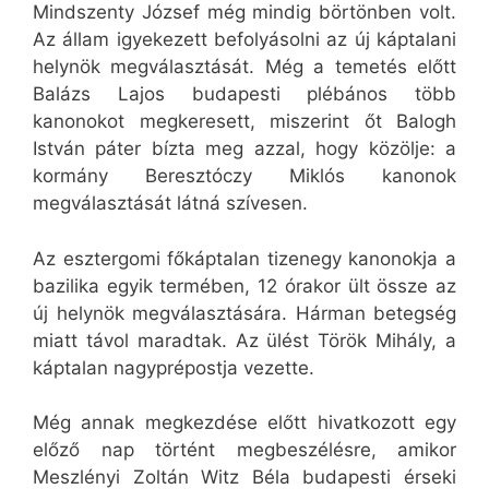
Mindszenty József még mindig börtönben volt.
Az állam igyekezett befolyásolni az új káptalani
helynök megválasztását. Még a temetés előtt
Balázs Lajos budapesti plébános több
kanonokot megkeresett, miszerint őt Balogh
István páter bízta meg azzal, hogy közölje: a
kormány Beresztóczy Miklós kanonok
megválasztását látná szívesen.
Az esztergomi főkáptalan tizenegy kanonokja a
bazilika egyik termében, 12 órakor ült össze az
új helynök megválasztására. Hárman betegség
miatt távol maradtak. Az ülést Török Mihály, a
káptalan nagyprépostja vezette.
Még annak megkezdése előtt hivatkozott egy
előző nap történt megbeszélésre, amikor
Meszlényi Zoltán Witz Béla budapesti érseki