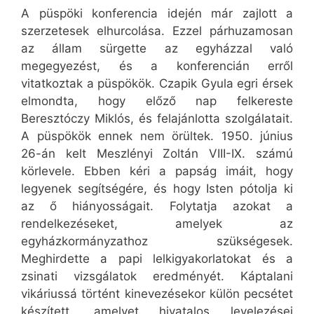
A püspöki konferencia idején már zajlott a
szerzetesek elhurcolása. Ezzel párhuzamosan
az állam sürgette az egyházzal való
megegyezést, és a konferencián erről
vitatkoztak a püspökök. Czapik Gyula egri érsek
elmondta, hogy előző nap felkereste
Beresztóczy Miklós, és felajánlotta szolgálatait.
A püspökök ennek nem örültek. 1950. június
26-án kelt Meszlényi Zoltán VIII-IX. számú
körlevele. Ebben kéri a papság imáit, hogy
legyenek segítségére, és hogy Isten pótolja ki
az ő hiányosságait. Folytatja azokat a
rendelkezéseket, amelyek az
egyházkormányzathoz szükségesek.
Meghirdette a papi lelkigyakorlatokat és a
zsinati vizsgálatok eredményét. Káptalani
vikáriussá történt kinevezésekor külön pecsétet
készített, amelyet hivatalos levelezései