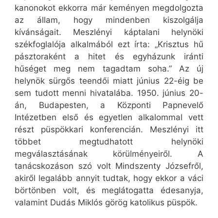
kanonokot ekkorra már keményen megdolgozta
az állam, hogy mindenben kiszolgálja
kívánságait. Meszlényi káptalani helynöki
székfoglalója alkalmából ezt írta: „Krisztus hű
pásztoraként a hitet és egyházunk iránti
hűséget meg nem tagadtam soha.” Az új
helynök sürgős teendői miatt június 22-éig be
sem tudott menni hivatalába. 1950. június 20-
án, Budapesten, a Központi Papnevelő
Intézetben első és egyetlen alkalommal vett
részt püspökkari konferencián. Meszlényi itt
többet megtudhatott helynöki
megválasztásának körülményeiről. A
tanácskozáson szó volt Mindszenty Józsefről,
akiről legalább annyit tudtak, hogy ekkor a váci
börtönben volt, és meglátogatta édesanyja,
valamint Dudás Miklós görög katolikus püspök.