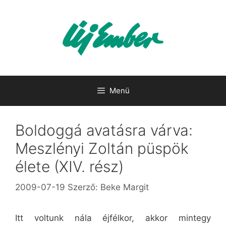
Kilépés
a
tartalomba
Menü
Boldoggá avatásra várva:
Meszlényi Zoltán püspök
élete (XIV. rész)
2009-07-19
Szerző:
Beke Margit
Itt voltunk nála éjfélkor, akkor mintegy