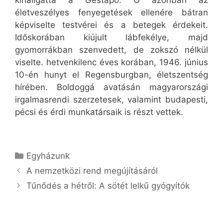
kihallgatta a Gestapo. Ő azonban az
életveszélyes fenyegetések ellenére bátran
képviselte testvérei és a betegek érdekeit.
Időskorában kiújult lábfekélye, majd
gyomorrákban szenvedett, de zokszó nélkül
viselte. hetvenkilenc éves korában, 1946. június
10-én hunyt el Regensburgban, életszentség
hírében. Boldoggá avatásán magyarországi
irgalmasrendi szerzetesek, valamint budapesti,
pécsi és érdi munkatársaik is részt vettek.
Kategória
Egyházunk
A nemzetközi rend megújításáról
Tűnődés a hétről: A sötét lelkű gyógyítók