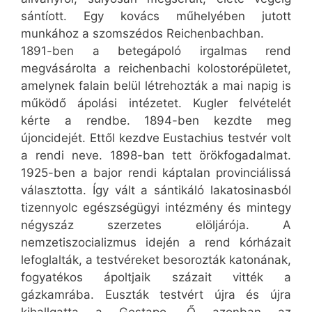
sántíott. Egy kovács műhelyében jutott
munkához a szomszédos Reichenbachban.
1891-ben a betegápoló irgalmas rend
megvásárolta a reichenbachi kolostorépületet,
amelynek falain belül létrehozták a mai napig is
működő ápolási intézetet. Kugler felvételét
kérte a rendbe. 1894-ben kezdte meg
újoncidejét. Ettől kezdve Eustachius testvér volt
a rendi neve. 1898-ban tett örökfogadalmat.
1925-ben a bajor rendi káptalan provinciálissá
választotta. Így vált a sántikáló lakatosinasból
tizennyolc egészségügyi intézmény és mintegy
négyszáz szerzetes elöljárója. A
nemzetiszocializmus idején a rend kórházait
lefoglalták, a testvéreket besorozták katonának,
fogyatékos ápoltjaik százait vitték a
gázkamrába. Euszták testvért újra és újra