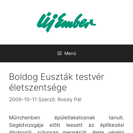
Kilépés
a
tartalomba
Menü
Boldog Euszták testvér
életszentsége
2009-10-11
Szerző:
Rosdy Pál
Münchenben épületlakatosnak tanult.
Segédvizsgája előtt leesett az építkezési
állványról, súlyosan megsérült, élete végéig