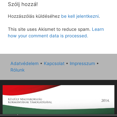
Szólj hozzá!
Hozzászólás küldéséhez
be kell jelentkezni
.
This site uses Akismet to reduce spam.
Learn
how your comment data is processed.
Adatvédelem
•
Kapcsolat
•
Impresszum
•
Rólunk
„Az Új Ember katolikus hetilap 2014. évi működésének