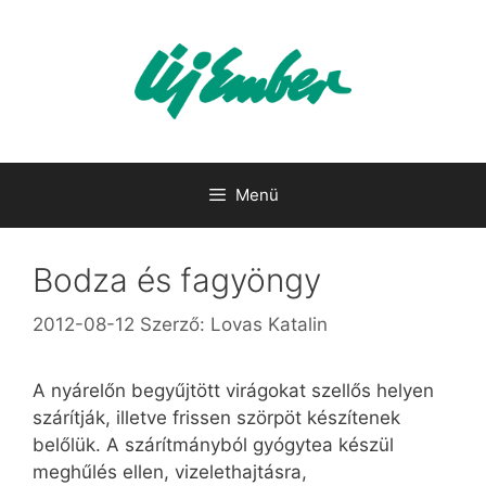
Kilépés
a
tartalomba
Menü
Bodza és fagyöngy
2012-08-12
Szerző:
Lovas Katalin
A nyárelőn begyűjtött virágokat szellős helyen
szárítják, illetve frissen szörpöt készítenek
belőlük. A szárítmányból gyógytea készül
meghűlés ellen, vizelethajtásra,