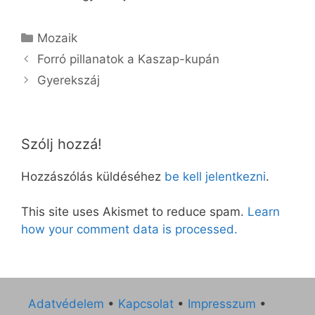
Kategória
Mozaik
Forró pillanatok a Kaszap-kupán
Gyerekszáj
Szólj hozzá!
Hozzászólás küldéséhez
be kell jelentkezni
.
This site uses Akismet to reduce spam.
Learn
how your comment data is processed.
Adatvédelem
•
Kapcsolat
•
Impresszum
•