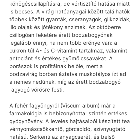
köhögéscsillapításra, de vértisztító hatása miatt
is becses. A virág hatóanyagai között találhatók
többek között gyanták, cseranyagok, glikozidák,
illó olajak és jótékony enzimek. Az októberre
csillogóan feketére érett bodzabogyónak
legalább ennyi, ha nem több erénye van: a
cukron túl A- és C-vitamint tartalmaz, valamint
antociánt és értékes gyümölcssavakat. A
borászok is profitálnak belőle, mert a
bodzavirág borban áztatva muskotályos ízt ad
a nemes nedűnek, míg az érett bodzabogyó
ragyogó vörösre festi.
A fehér fagyöngyről (Viscum album) már a
farmakológia is bebizonyította: szintén értékes
gyógynövény. A leveles hajtásaiból készített tea
vérnyomáscsökkentő, görcsoldó, szívnyugtató
hatású. Serkenti az anyagcserét, és belső