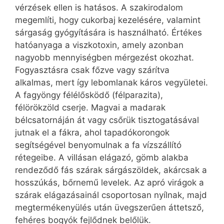
vérzések ellen is hatásos. A szakirodalom
megemlíti, hogy cukorbaj kezelésére, valamint
sárgaság gyógyítására is használható. Értékes
hatóanyaga a viszkotoxin, amely azonban
nagyobb mennyiségben mérgezést okozhat.
Fogyasztásra csak főzve vagy szárítva
alkalmas, mert így lebomlanak káros vegyületei.
A fagyöngy félélősködő (félparazita),
félörökzöld cserje. Magvai a madarak
bélcsatornáján át vagy csőrük tisztogatásával
jutnak el a fákra, ahol tapadókorongok
segítségével benyomulnak a fa vízszállító
rétegeibe. A villásan elágazó, gömb alakba
rendeződő fás szárak sárgászöldek, akárcsak a
hosszúkás, bőrnemű levelek. Az apró virágok a
szárak elágazásainál csoportosan nyílnak, majd
megtermékenyülés után üvegszerűen áttetsző,
fehéres bogyók fejlődnek belőlük.