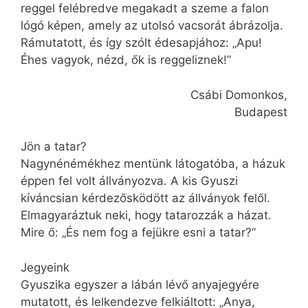
reggel felébredve megakadt a szeme a falon
lógó képen, amely az utolsó vacsorát ábrázolja.
Rámutatott, és így szólt édesapjához: „Apu!
Éhes vagyok, nézd, ők is reggeliznek!”
Csábi Domonkos,
Budapest
Jön a tatar?
Nagynénémékhez mentünk látogatóba, a házuk
éppen fel volt állványozva. A kis Gyuszi
kíváncsian kérdezősködött az állványok felől.
Elmagyaráztuk neki, hogy tatarozzák a házat.
Mire ő: „És nem fog a fejükre esni a tatar?”
Jegyeink
Gyuszika egyszer a lábán lévő anyajegyére
mutatott, és lelkendezve felkiáltott: „Anya,