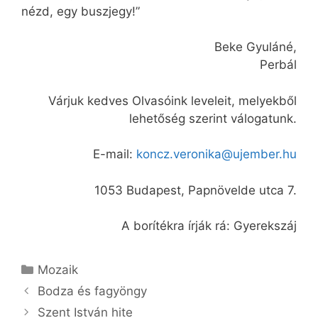
nézd, egy buszjegy!”
Beke Gyuláné,
Perbál
Várjuk kedves Olvasóink leveleit, melyekből
lehetőség szerint válogatunk.
E-mail:
koncz.veronika@ujember.hu
1053 Budapest, Papnövelde utca 7.
A borítékra írják rá: Gyerekszáj
Kategória
Mozaik
Bodza és fagyöngy
Szent István hite