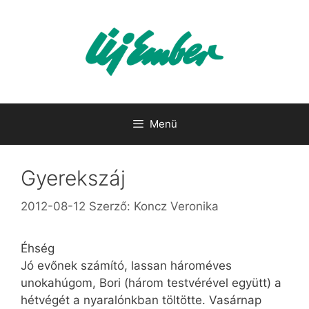
Kilépés
a
tartalomba
Menü
Gyerekszáj
2012-08-12
Szerző:
Koncz Veronika
Éhség
Jó evőnek számító, lassan hároméves
unokahúgom, Bori (három testvérével együtt) a
hétvégét a nyaralónkban töltötte. Vasárnap