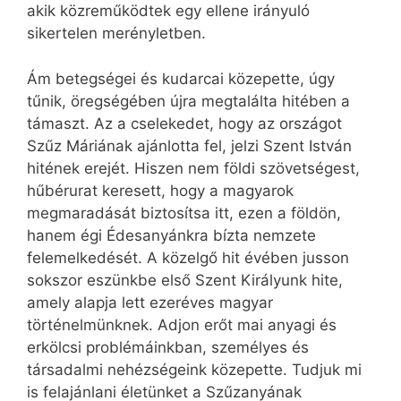
akik közreműködtek egy ellene irányuló
sikertelen merényletben.
Ám betegségei és kudarcai közepette, úgy
tűnik, öregségében újra megtalálta hitében a
támaszt. Az a cselekedet, hogy az országot
Szűz Máriának ajánlotta fel, jelzi Szent István
hitének erejét. Hiszen nem földi szövetségest,
hűbérurat keresett, hogy a magyarok
megmaradását biztosítsa itt, ezen a földön,
hanem égi Édesanyánkra bízta nemzete
felemelkedését. A közelgő hit évében jusson
sokszor eszünkbe első Szent Királyunk hite,
amely alapja lett ezeréves magyar
történelmünknek. Adjon erőt mai anyagi és
erkölcsi problémáinkban, személyes és
társadalmi nehézségeink közepette. Tudjuk mi
is felajánlani életünket a Szűzanyának