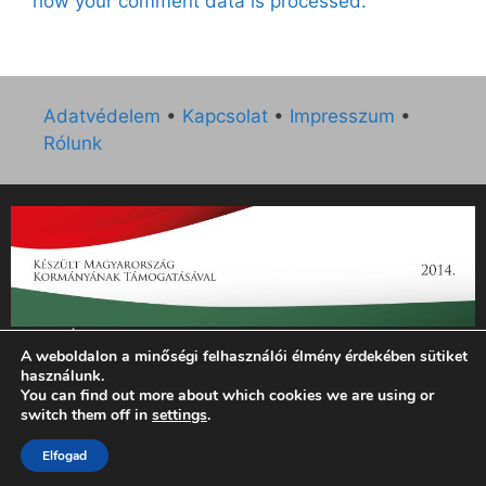
how your comment data is processed.
Adatvédelem
•
Kapcsolat
•
Impresszum
•
Rólunk
„Az Új Ember katolikus hetilap 2014. évi működésének
A weboldalon a minőségi felhasználói élmény érdekében sütiket
támogatását az EGYH-KCP-14-P-0121 sz. támogatási
használunk.
szerződés keretében 3 000 000 Ft összegben támogatta az
You can find out more about which cookies we are using or
Emberi Erőforrások Minisztériuma.”
switch them off in
settings
.
Elfogad
© 2026 Magyar Kurír - Új Ember
• Készült
GeneratePress