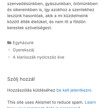
szenvedésünkben, gyászunkban, örömünkben
és sikereinkben is, így azokhoz a szentekhez
leszünk hasonlóak, akik a mi küzdelmeink
között élték életüket, és nem itt a földön
kerestek szövetségest.
Kategória
Egyházunk
Gyerekszáj
A klarisszák nyolcszáz éve
Szólj hozzá!
Hozzászólás küldéséhez
be kell jelentkezni
.
This site uses Akismet to reduce spam.
Learn