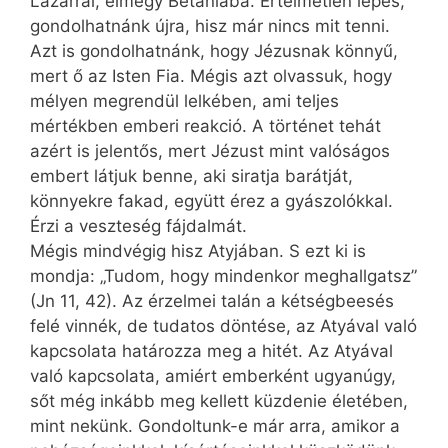
Lázárral, elmegy Betániába. Értelmetlen lépés,
gondolhatnánk újra, hisz már nincs mit tenni.
Azt is gondolhatnánk, hogy Jézusnak könnyű,
mert ő az Isten Fia. Mégis azt olvassuk, hogy
mélyen megrendül lelkében, ami teljes
mértékben emberi reakció. A történet tehát
azért is jelentős, mert Jézust mint valóságos
embert látjuk benne, aki siratja barátját,
könnyekre fakad, együtt érez a gyászolókkal.
Érzi a veszteség fájdalmát.
Mégis mindvégig hisz Atyjában. S ezt ki is
mondja: „Tudom, hogy mindenkor meghallgatsz”
(Jn 11, 42). Az érzelmei talán a kétségbeesés
felé vinnék, de tudatos döntése, az Atyával való
kapcsolata határozza meg a hitét. Az Atyával
való kapcsolata, amiért emberként ugyanúgy,
sőt még inkább meg kellett küzdenie életében,
mint nekünk. Gondoltunk-e már arra, amikor a