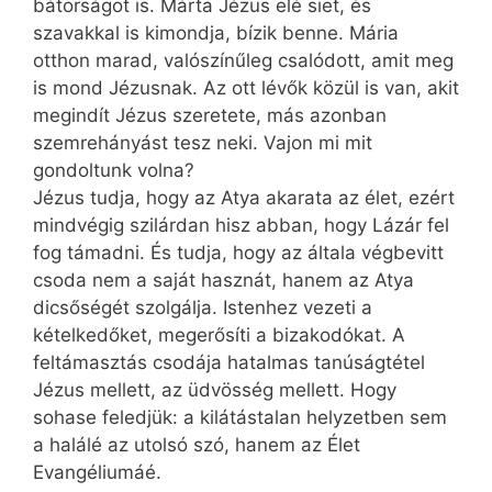
bátorságot is. Márta Jézus elé siet, és
szavakkal is kimondja, bízik benne. Mária
otthon marad, valószínűleg csalódott, amit meg
is mond Jézusnak. Az ott lévők közül is van, akit
megindít Jézus szeretete, más azonban
szemrehányást tesz neki. Vajon mi mit
gondoltunk volna?
Jézus tudja, hogy az Atya akarata az élet, ezért
mindvégig szilárdan hisz abban, hogy Lázár fel
fog támadni. És tudja, hogy az általa végbevitt
csoda nem a saját hasznát, hanem az Atya
dicsőségét szolgálja. Istenhez vezeti a
kételkedőket, megerősíti a bizakodókat. A
feltámasztás csodája hatalmas tanúságtétel
Jézus mellett, az üdvösség mellett. Hogy
sohase feledjük: a kilátástalan helyzetben sem
a halálé az utolsó szó, hanem az Élet
Evangéliumáé.