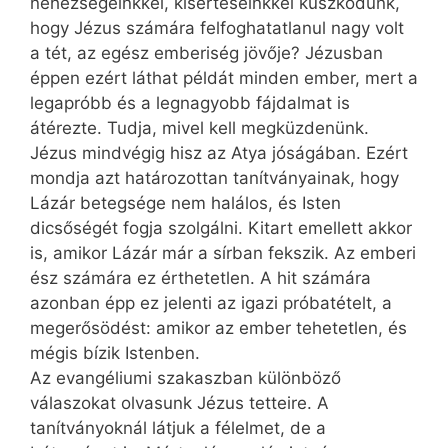
nehézségeinkkel, kísértéseinkkel küszködünk,
hogy Jézus számára felfoghatatlanul nagy volt
a tét, az egész emberiség jövője? Jézusban
éppen ezért láthat példát minden ember, mert a
legapróbb és a legnagyobb fájdalmat is
átérezte. Tudja, mivel kell megküzdenünk.
Jézus mindvégig hisz az Atya jóságában. Ezért
mondja azt határozottan tanítványainak, hogy
Lázár betegsége nem halálos, és Isten
dicsőségét fogja szolgálni. Kitart emellett akkor
is, amikor Lázár már a sírban fekszik. Az emberi
ész számára ez érthetetlen. A hit számára
azonban épp ez jelenti az igazi próbatételt, a
megerősödést: amikor az ember tehetetlen, és
mégis bízik Istenben.
Az evangéliumi szakaszban különböző
válaszokat olvasunk Jézus tetteire. A
tanítványoknál látjuk a félelmet, de a