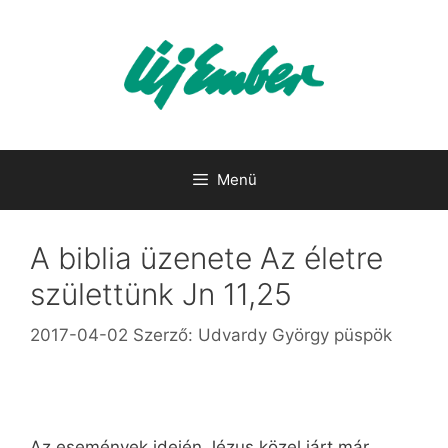
Kilépés
a
tartalomba
Menü
A biblia üzenete Az életre
születtünk Jn 11,25
2017-04-02
Szerző:
Udvardy György püspök
Az események idején Jézus közel járt már