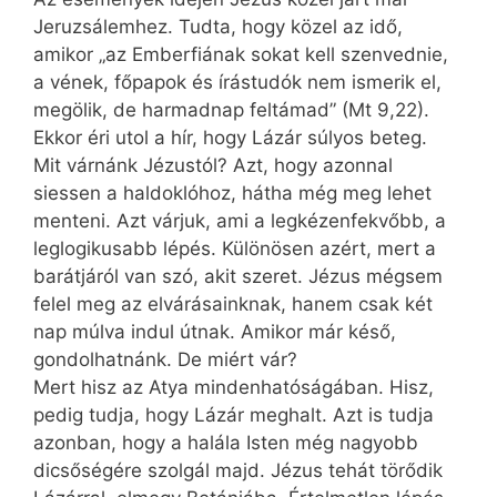
Jeruzsálemhez. Tudta, hogy közel az idő,
amikor „az Emberfiának sokat kell szenvednie,
a vének, főpapok és írástudók nem ismerik el,
megölik, de harmadnap feltámad” (Mt 9,22).
Ekkor éri utol a hír, hogy Lázár súlyos beteg.
Mit várnánk Jézustól? Azt, hogy azonnal
siessen a haldoklóhoz, hátha még meg lehet
menteni. Azt várjuk, ami a legkézenfekvőbb, a
leglogikusabb lépés. Különösen azért, mert a
barátjáról van szó, akit szeret. Jézus mégsem
felel meg az elvárásainknak, hanem csak két
nap múlva indul útnak. Amikor már késő,
gondolhatnánk. De miért vár?
Mert hisz az Atya mindenhatóságában. Hisz,
pedig tudja, hogy Lázár meghalt. Azt is tudja
azonban, hogy a halála Isten még nagyobb
dicsőségére szolgál majd. Jézus tehát törődik