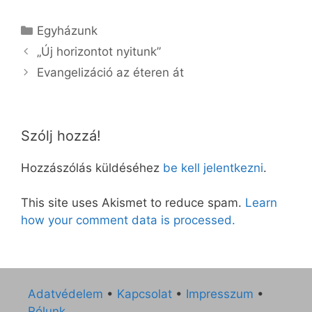
Kategória
Egyházunk
„Új horizontot nyitunk”
Evangelizáció az éteren át
Szólj hozzá!
Hozzászólás küldéséhez
be kell jelentkezni
.
This site uses Akismet to reduce spam.
Learn
how your comment data is processed.
Adatvédelem
•
Kapcsolat
•
Impresszum
•
Rólunk