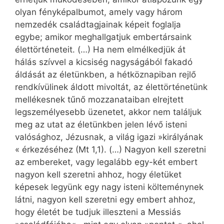
olyan fényképalbumot, amely vagy három
nemzedék családtagjainak képeit foglalja
egybe; amikor meghallgatjuk embertársaink
élettörténeteit. (…) Ha nem elmélkedjük át
hálás szívvel a kicsiség nagyságából fakadó
áldását az életünkben, a hétköznapiban rejlő
rendkívülinek áldott mivoltát, az élettörténetünk
mellékesnek tűnő mozzanataiban elrejtett
legszemélyesebb üzenetet, akkor nem találjuk
meg az utat az életünkben jelen lévő isteni
valósághoz, Jézusnak, a világ igazi »királyának
« érkezéséhez (Mt 1,1). (…) Nagyon kell szeretni
az embereket, vagy legalább egy-két embert
nagyon kell szeretni ahhoz, hogy életüket
képesek legyünk egy nagy isteni költeménynek
látni, nagyon kell szeretni egy embert ahhoz,
hogy életét be tudjuk illeszteni a Messiás