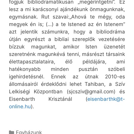
fogjuk bibliodramatikusan „megérintgetni”. Ez
lesz a mi karácsonyi ajándékunk önmagunknak,
egymásnak. Rut szavai:„Ahová te mégy, oda
megyek én is; (…) a te Istened az én Istenem”
azt jelentik számunkra, hogy a bibliodráma
útján egyrészt a bibliai szereplők vezetésére
bízzuk magunkat, amikor Isten üzenetét
szeretnénk magunkévá tenni, másrészt társaink
élettapasztalataira, élő példájára, ami
hatékonyabb minden pusztán szóbeli
igehirdetésnél. Ennek az útnak 2010-es
állomásairól érdeklődni lehet Tahiban, a Szív
Lelkiségi Központban (sjcsziv@gmail.com) és
Eisenbarth Krisztánál (
eisenbarthk@t-
online.hu
).
Kategória
Egyházunk