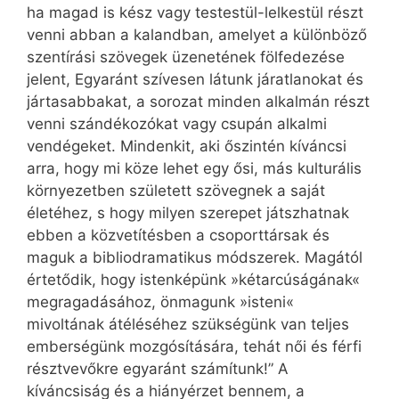
ha magad is kész vagy testestül-lelkestül részt
venni abban a kalandban, amelyet a különböző
szentírási szövegek üzenetének fölfedezése
jelent, Egyaránt szívesen látunk járatlanokat és
jártasabbakat, a sorozat minden alkalmán részt
venni szándékozókat vagy csupán alkalmi
vendégeket. Mindenkit, aki őszintén kíváncsi
arra, hogy mi köze lehet egy ősi, más kulturális
környezetben született szövegnek a saját
életéhez, s hogy milyen szerepet játszhatnak
ebben a közvetítésben a csoporttársak és
maguk a bibliodramatikus módszerek. Magától
értetődik, hogy istenképünk »kétarcúságának«
megragadásához, önmagunk »isteni«
mivoltának átéléséhez szükségünk van teljes
emberségünk mozgósítására, tehát női és férfi
résztvevőkre egyaránt számítunk!” A
kíváncsiság és a hiányérzet bennem, a