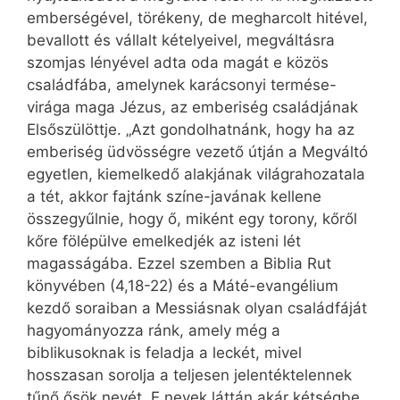
emberségével, törékeny, de megharcolt hitével,
bevallott és vállalt kételyeivel, megváltásra
szomjas lényével adta oda magát e közös
családfába, amelynek karácsonyi termése-
virága maga Jézus, az emberiség családjának
Elsőszülöttje. „Azt gondolhatnánk, hogy ha az
emberiség üdvösségre vezető útján a Megváltó
egyetlen, kiemelkedő alakjának világrahozatala
a tét, akkor fajtánk színe-javának kellene
összegyűlnie, hogy ő, miként egy torony, kőről
kőre fölépülve emelkedjék az isteni lét
magasságába. Ezzel szemben a Biblia Rut
könyvében (4,18-22) és a Máté-evangélium
kezdő soraiban a Messiásnak olyan családfáját
hagyományozza ránk, amely még a
biblikusoknak is feladja a leckét, mivel
hosszasan sorolja a teljesen jelentéktelennek
tűnő ősök nevét. E nevek láttán akár kétségbe