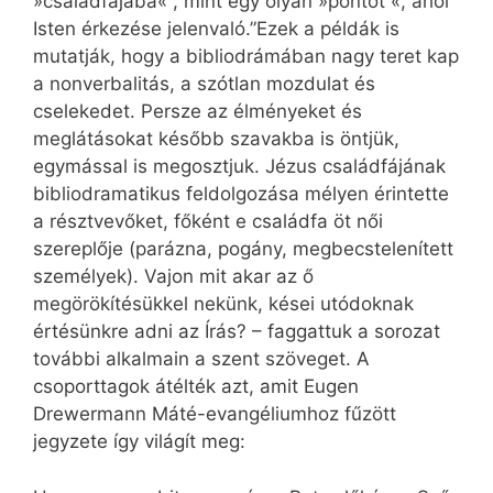
»családfájába« , mint egy olyan »pontot «, ahol
Isten érkezése jelenvaló.”Ezek a példák is
mutatják, hogy a bibliodrámában nagy teret kap
a nonverbalitás, a szótlan mozdulat és
cselekedet. Persze az élményeket és
meglátásokat később szavakba is öntjük,
egymással is megosztjuk. Jézus családfájának
bibliodramatikus feldolgozása mélyen érintette
a résztvevőket, főként e családfa öt női
szereplője (parázna, pogány, megbecstelenített
személyek). Vajon mit akar az ő
megörökítésükkel nekünk, kései utódoknak
értésünkre adni az Írás? – faggattuk a sorozat
további alkalmain a szent szöveget. A
csoporttagok átélték azt, amit Eugen
Drewermann Máté-evangéliumhoz fűzött
jegyzete így világít meg: