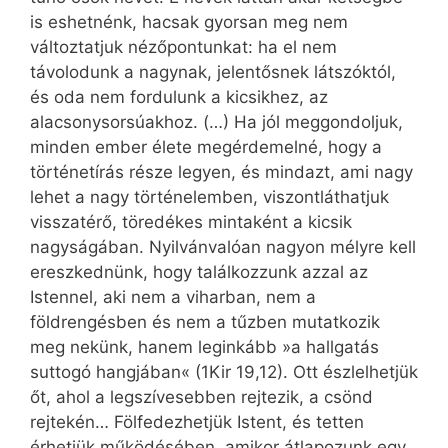
is eshetnénk, hacsak gyorsan meg nem
változtatjuk nézőpontunkat: ha el nem
távolodunk a nagynak, jelentősnek látszóktól,
és oda nem fordulunk a kicsikhez, az
alacsonysorsúakhoz. (…) Ha jól meggondoljuk,
minden ember élete megérdemelné, hogy a
történetírás része legyen, és mindazt, ami nagy
lehet a nagy történelemben, viszontláthatjuk
visszatérő, töredékes mintaként a kicsik
nagyságában. Nyilvánvalóan nagyon mélyre kell
ereszkednünk, hogy találkozzunk azzal az
Istennel, aki nem a viharban, nem a
földrengésben és nem a tűzben mutatkozik
meg nekünk, hanem leginkább »a hallgatás
suttogó hangjában« (1Kir 19,12). Ott észlelhetjük
őt, ahol a legszívesebben rejtezik, a csönd
rejtekén… Fölfedezhetjük Istent, és tetten
érhetjük működésében, amikor átlapozunk egy