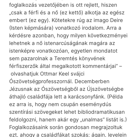
foglalkozás vezetőjében is ott rejlett, hiszen
„csak a férfi és a nő (ez kettő) alkotja az egész
embert (ez egy). Kötetekre rúg az imago Deire
(Isten képmására) vonatkozó irodalom. Arra a
kérdésre azonban, hogy milyen következményei
lehetnek a nő istenarcúságának magára az
istenképre vonatkozóan, egyetlen mondatot
sem pazarolnak a Teremtés könyvének
férfiszerzők által megalkotott kommentárjai” –
olvashatjuk Ottmar Keel svájci
Ószövetségprofesszornál. Decemberben
Jézusnak az Ószövetségből az Újszövetségbe
áthajló családfája lett a karácsonyfánk. (Példa
ez arra is, hogy nem csupán eseménydús
szentírási szövegeket lehet bibliodramatikusan
feldolgozni, hanem akár egy „unalmas” listát is.)
Foglalkozásaink során gondosan megrajzoltuk
ezt, ahogy a családfákat szokás: ágain, levelein