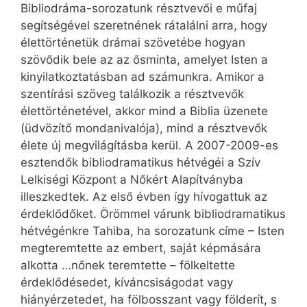
Bibliodráma-sorozatunk résztvevői e műfaj
segítségével szeretnének rátalálni arra, hogy
élettörténetük drámai szövetébe hogyan
szövődik bele az az ősminta, amelyet Isten a
kinyilatkoztatásban ad számunkra. Amikor a
szentírási szöveg találkozik a résztvevők
élettörténetével, akkor mind a Biblia üzenete
(üdvözítő mondanivalója), mind a résztvevők
élete új megvilágításba kerül. A 2007-2009-es
esztendők bibliodramatikus hétvégéi a Szív
Lelkiségi Központ a Nőkért Alapítványba
illeszkedtek. Az első évben így hívogattuk az
érdeklődőket. Örömmel várunk bibliodramatikus
hétvégénkre Tahiba, ha sorozatunk címe – Isten
megteremtette az embert, saját képmására
alkotta …nőnek teremtette – fölkeltette
érdeklődésedet, kíváncsiságodat vagy
hiányérzetedet, ha fölbosszant vagy földerít, s