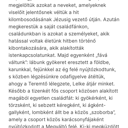
megjelöltük azokat a neveket, amelyeknek
viselőit jelentősnek véltük a hit
kilombosodásának Jézusig vezető útján. Azután
megkerestük a saját családfánkon,
családunkban is azokat a személyeket, akik
hatással voltak életünk hitben történő
kibontakozására, akik alakították
istenkapcsolatunkat. Majd egyenként „fává
váltunk”: lábunk gyökeret eresztett a földbe,
karunkkal, fejünkkel az ég felé nyújtózkodtunk,
s közben légzésünkre odafigyelve átéltük,
ahogy a Teremtő lélegzete, Lelke átjár minket.
Később a tizenkét fős csoport közösen alakított
magából egyetlen családfát: ki gyökérként, ki
törzsként, ki sebzett kéregként, ki ágként-
gallyként, lombként állt be a közös „szoborba”,
amely a csoport közös karácsonyfájaként
nyújtózkodott a Megváltó felé. Ki-ki megküzdött