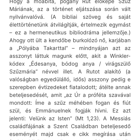
Hogy a moabita, pogány Rut előképe Szűz
Máriának, az a történet eljátszása során vált
nyilvánvalóvá. (A bibliai szöveg és saját
élettörténetünk átvilágítják, értelmezik egymást
– ez a hermeneutikus bibliodráma jellemzője.)
Ahogy ott ült a kendőbe burkolózó nő, karjában
a „Pólyába Takarttal” – mindnyájan azt az
asszonyt láttuk magunk előtt, akit a Winkler-
kódex „Édesanya, bódog anya / virágszülő
Szűzmária” névvel illet. A Rutot alakító (a
valóságban egyedülálló, idős) asszony pedig e
szerepben évtizedeket fiatalodott; átélte annak
beteljesedését, amit „az Úr a próféta szavával
mondott: Íme a szűz méhében fogan és fiút
szül, és Emmánuelnek fogják hívni. Ez azt
jelenti: Velünk az Isten” (Mt 1,23). A Messiás
családfájának a Szent Családban beteljesedő
eseményét majd csak e cikk megírása után