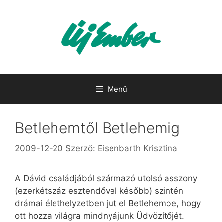
Kilépés
a
tartalomba
Menü
Betlehemtől Betlehemig
2009-12-20
Szerző:
Eisenbarth Krisztina
A Dávid családjából származó utolsó asszony
(ezerkétszáz esztendővel később) szintén
drámai élethelyzetben jut el Betlehembe, hogy
ott hozza világra mindnyájunk Üdvözítőjét.