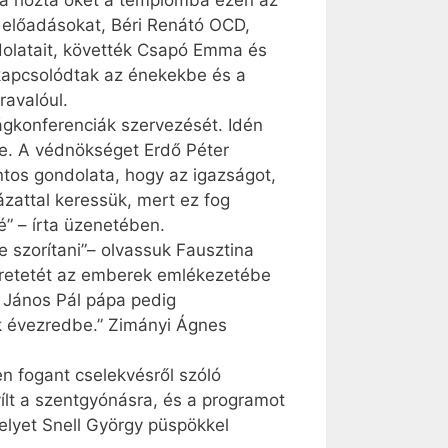
ia hozta őket a templomba ezen az
 előadásokat, Béri Renátó OCD,
ndolatait, követték Csapó Emma és
kapcsolódtak az énekekbe és a
ravalóul.
ságkonferenciák szervezését. Idén
e. A védnökséget Erdő Péter
ntos gondolata, hogy az igazságot,
ázattal keressük, mert ez fog
é” – írta üzenetében.
 szorítani”– olvassuk Fausztina
zeretetét az emberek emlékezetébe
. János Pál pápa pedig
k évezredbe.” Zimányi Ágnes
en fogant cselekvésről szóló
ílt a szentgyónásra, és a programot
elyet Snell György püspökkel