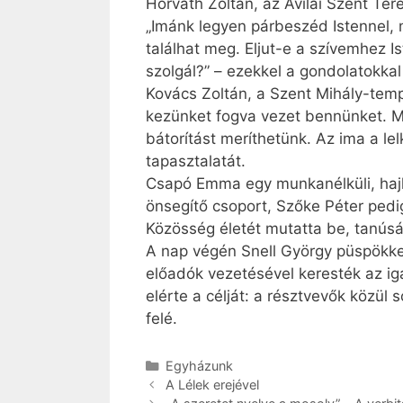
Horváth Zoltán, az Avilai Szent Te
„Imánk legyen párbeszéd Istennel, 
találhat meg. Eljut-e a szívemhez 
szolgál?” – ezekkel a gondolatokkal 
Kovács Zoltán, a Szent Mihály-tem
kezünket fogva vezet bennünket. Me
bátorítást meríthetünk. Az ima a l
tapasztalatát.
Csapó Emma egy munkanélküli, hajlé
önsegítő csoport, Szőke Péter pedi
Közösség életét mutatta be, tanúsá
A nap végén Snell György püspökkel 
előadók vezetésével keresték az igaz
elérte a célját: a résztvevők közül
felé.
Kategória
Egyházunk
A Lélek erejével