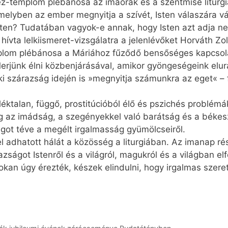
réz-templom plébánosa az imaórák és a szentmise liturgi
melyben az ember megnyitja a szívét, Isten válaszára v
Isten? Tudatában vagyok-e annak, hogy Isten azt adja n
hívta lelkiismeret-vizsgálatra a jelenlévőket Horváth Zol
plom plébánosa a Máriához fűződő bensőséges kapcsola
rjünk élni közbenjárásával, amikor gyöngeségeink elur
elki szárazság idején is »megnyitja számunkra az eget«
ktalan, függő, prostitúcióból élő és pszichés problém
g az imádság, a szegényekkel való barátság és a békesz
got téve a megélt irgalmasság gyümölcseiről.
adhatott hálát a közösség a liturgiában. Az imanap részt
ságot Istenről és a világról, magukról és a világban elf
 sokan úgy érezték, készek elindulni, hogy irgalmas szere