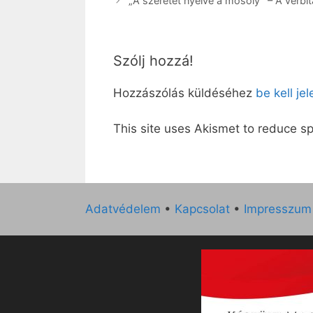
„A szeretet nyelve a mosoly” – A verb
Szólj hozzá!
Hozzászólás küldéséhez
be kell je
This site uses Akismet to reduce 
Adatvédelem
•
Kapcsolat
•
Impresszum