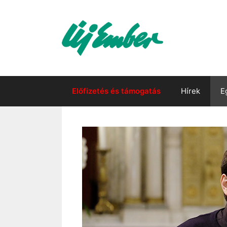
Kilépés
a
tartalomba
Előfizetés és támogatás
Hírek
E