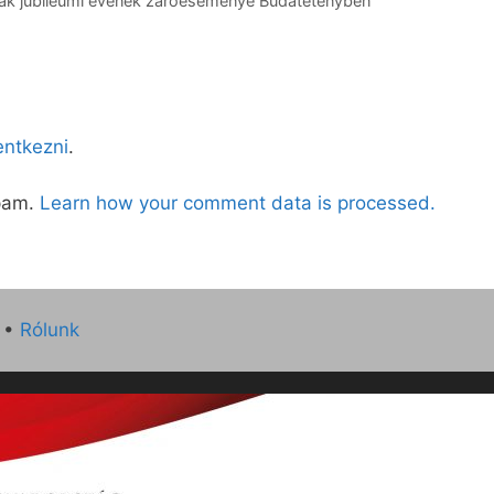
iták jubileumi évének záróeseménye Budatétényben
lentkezni
.
spam.
Learn how your comment data is processed.
•
Rólunk