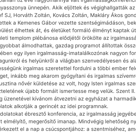
lébánián tíz éve hagyománnyá vált irgalmasságkonferenc
asszonya ünnepén. Akik eljöttek és végighallgatták az
f SJ, Horváth Zoltán, ­Kovács Zoltán, Makláry Ákos go
 vettek a Kemenes Gábor vezette szentségimádáson, be
ülést élhettek át, és életüket formáló élményt kaptak út
rületi templom plébánosa elődjétől örökölte az irgalmas
yobbat álmodhattak, gazdag programot állítottak össz
évében egy ilyen irgalmasság-imatalálkozónak nagyon fo
 magunkról és helyünkről a világban szenvedélyesen és al
sségünk irgalmas szeretettel fordulni a többi ember fel
et, inkább meg akarom gyógyítani és irgalmas szívemre
usztina nővér küldetése az volt, hogy Isten irgalmas s
szteletének újabb formáit ismertesse meg velük. Szent II
ság üzenetével kívánom átvezetni az egyházat a harmadi
atok alkotják a gerincét az idei programnak.
ndolatokat ébresztő konferencia, az irgalmasság jegyéb
at elmélyítő, megerősítő imanap. Mindvégig lehetőség ny
érkezett el a nap a csúcspontjához: a szentmiséhez, am