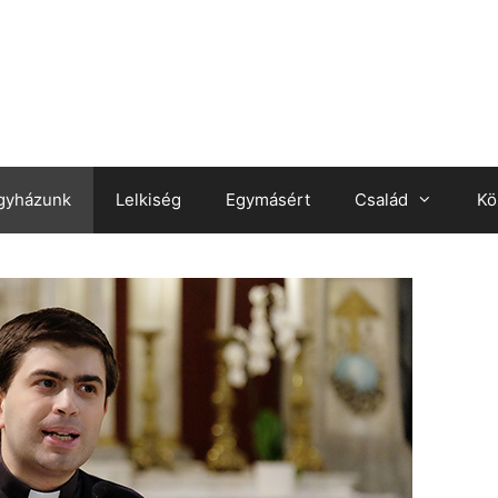
gyházunk
Lelkiség
Egymásért
Család
Kö