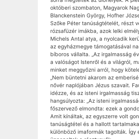
sorra megteltek az ülőhelyek. A p
októberi szombaton, Magyarok Nagy
Blanckenstein György, Hofher Józse
Szőke Péter tanúságtételét, részt
rózsafüzér imákba, azok lelki elmély
Michels Antal atya, a nyolcadik ke
az egyházmegye támogatásával nag
bíboros vállalta. „Az irgalmasság 
a valóságot Istenről és a világról,
minket meggyőzni arról, hogy kötele
„Nem büntetni akarom az emberiség
nővér naplójában Jézus szavait. Fa
idézze, és az isteni irgalmasság ti
hangsúlyozta: „Az isteni irgalmas
főszervező elmondta: ezek a gondol
Amit kínáltak, az egyszerre volt go
tanúságtétel és a hallott tartalmak
különböző imaformák tagolták. Így 