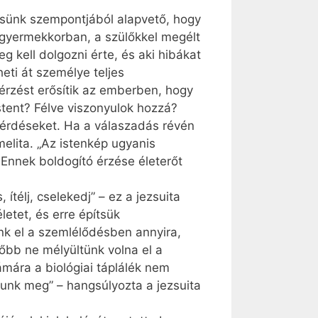
ésünk szempontjából alapvető, hogy
 gyermekkorban, a szülőkkel megélt
g kell dolgozni érte, és aki hibákat
heti át személye teljes
érzést erősítik az emberben, hogy
stent? Félve viszonyulok hozzá?
 kérdéseket. Ha a válaszadás révén
rmelita. „Az istenkép ugyanis
. Ennek boldogító érzése életerőt
télj, cselekedj” – ez a jezsuita
etet, és erre építsük
k el a szemlélődésben annyira,
őbb ne mélyültünk volna el a
ámára a biológiai táplálék nem
álunk meg” – hangsúlyozta a jezsuita