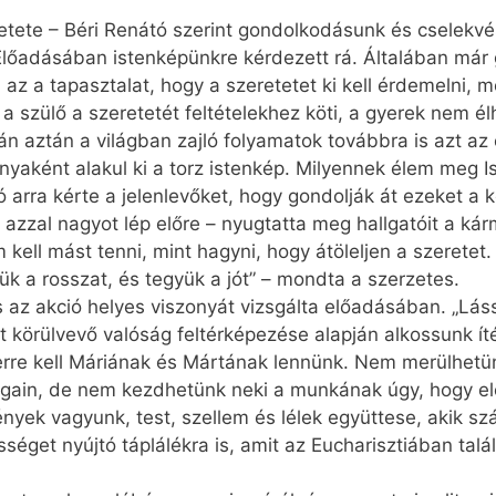
etete – Béri Renátó szerint gondolkodásunk és cselekv
Előadásában istenképünkre kérdezett rá. Általában már
z a tapasztalat, hogy a szeretetet ki kell érdemelni, me
a a szülő a szeretetét feltételekhez köti, a gyerek nem él
n aztán a világban zajló folyamatok továbbra is azt az 
yaként alakul ki a torz istenkép. Milyennek élem meg I
ó arra kérte a jelenlevőket, hogy gondolják át ezeket a
r, azzal nagyot lép előre – nyugtatta meg hallgatóit a ká
 kell mást tenni, mint hagyni, hogy átöleljen a szeretet
jük a rosszat, és tegyük a jót” – mondta a szerzetes.
az akció helyes viszonyát vizsgálta előadásában. „Láss, í
 körülvevő valóság feltérképezése alapján alkossunk ítél
rre kell Máriának és Mártának lennünk. Nem merülhetün
dolgain, de nem kezdhetünk neki a munkának úgy, hogy el
nyek vagyunk, test, szellem és lélek együttese, akik sz
séget nyújtó táplálékra is, amit az Eucharisztiában tal