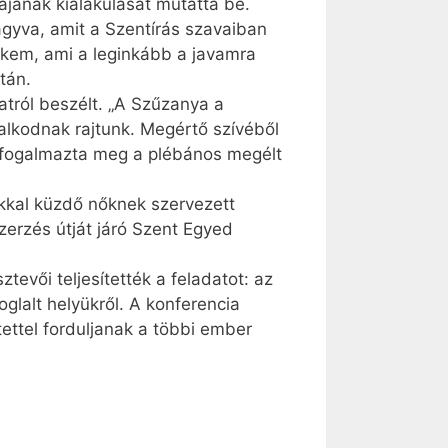
ájának kialakulását mutatta be.
ágyva, amit a Szentírás szavaiban
ekem, ami a leginkább a javamra
tán.
tról beszélt. „A Szűzanya a
alkodnak rajtunk. Megértő szívéből
 – fogalmazta meg a plébános megélt
ákkal küzdő nőknek szervezett
erzés útját járó Szent Egyed
evői teljesítették a feladatot: az
oglalt helyükről. A konferencia
tettel forduljanak a többi ember