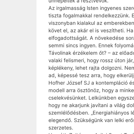
ünnepeltek a résztvevők.
Az irgalmasság Isten ingyenes szer
tiszta fogalmakkal rendelkezzünk. 
viszonyban kialakul az emberekben a
követ el, az akár el is veszítheti. H
elfogadottságát. A növekedése sorá
semmi sincs ingyen. Ennek folyomán
Távolinak érzékelem őt? – az előad
valaki felismeri, hogy rossz úton já
képlékeny, lehet rajta dolgozni. Nem
ad, képessé tesz arra, hogy elkerül
Hofher József SJ a kontempláció és 
modell arra ösztönöz, hogy a minket
cselekvésünket. Lelkünkben egysze
hogy ne akarjunk javítani a világ 
szemlélődésben. „Energiahiányos lé
elegendő. Szükségünk van lelki erős
szerzetes.