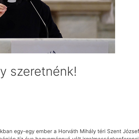
gy szeretnénk!
okban egy-egy ember a Horváth Mihály téri Szent Józs