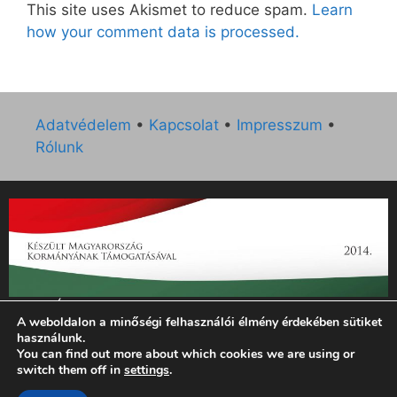
This site uses Akismet to reduce spam.
Learn
how your comment data is processed.
Adatvédelem
•
Kapcsolat
•
Impresszum
•
Rólunk
„Az Új Ember katolikus hetilap 2014. évi működésének
A weboldalon a minőségi felhasználói élmény érdekében sütiket
támogatását az EGYH-KCP-14-P-0121 sz. támogatási
használunk.
szerződés keretében 3 000 000 Ft összegben támogatta az
You can find out more about which cookies we are using or
Emberi Erőforrások Minisztériuma.”
switch them off in
settings
.