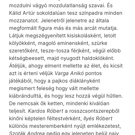
mozdulni vágyó mozdulatlanság szavai. És
Kálid Artúr sokoldalúan tesz színpadra minden
mozzanatot. Jelenetről jelenetre az általa
megformált figura más és más arcát mutatja.
Látjuk megszégyenített kisiskolásként, letolt
kölyökként, magoló eminensként, szürke
szeretőként, tesze-tosza férjként, végül előbb
kétségbeesett, majd nyugodt haldoklóként.
Átéljük, ahogy elment mellette az élet, és kicsit
azt is érteni véljük
Varga Anikó
pontos
játékából, hogy a pajkos diáklányként
megismert feleség hogy vált mellette
kiábrándulttá, és hogy lesz hozzá végül hűtlen.
De nemcsak ők ketten, mindenki kiválóan
teljesít.
Kardos Róbert
a rosszcsontszerepből
kinőni képtelen féltestvérként,
Ilyés Róbert
különös mesteremberként nyújt emlékezetest,
Szoták Andrea
pedig egy jeleneten belül naiv