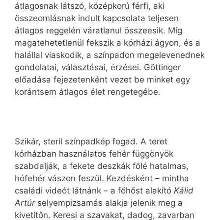
átlagosnak látszó, középkorú férfi, aki
összeomlásnak indult kapcsolata teljesen
átlagos reggelén váratlanul összeesik. Míg
magatehetetlenül fekszik a kórházi ágyon, és a
halállal viaskodik, a színpadon megelevenednek
gondolatai, választásai, érzései. Göttinger
előadása fejezetenként vezet be minket egy
korántsem átlagos élet rengetegébe.
Szikár, steril színpadkép fogad. A teret
kórházban használatos fehér függönyök
szabdalják, a fekete deszkák fölé hatalmas,
hófehér vászon feszül. Kezdésként – mintha
családi videót látnánk – a főhőst alakító
Kálid
Artúr
selyempizsamás alakja jelenik meg a
kivetítőn. Keresi a szavakat, dadog, zavarban