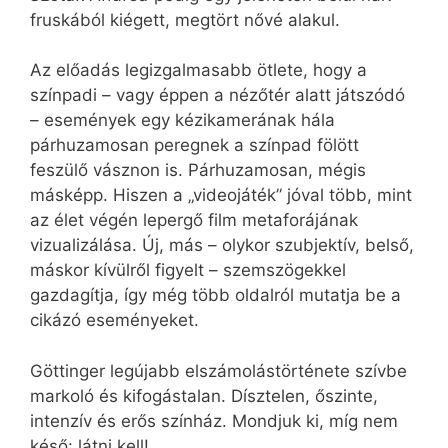
fruskából kiégett, megtört nővé alakul.
Az előadás legizgalmasabb ötlete, hogy a
színpadi – vagy éppen a nézőtér alatt játszódó
– események egy kézikamerának hála
párhuzamosan peregnek a színpad fölött
feszülő vásznon is. Párhuzamosan, mégis
másképp. Hiszen a „videojáték” jóval több, mint
az élet végén lepergő film metaforájának
vizualizálása. Új, más – olykor szubjektív, belső,
máskor kívülről figyelt – szemszögekkel
gazdagítja, így még több oldalról mutatja be a
cikázó eseményeket.
Göttinger legújabb elszámolástörténete szívbe
markoló és kifogástalan. Dísztelen, őszinte,
intenzív és erős színház. Mondjuk ki, míg nem
késő: látni kell!