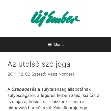
Kilépés
a
tartalomba
Menü
Az utolsó szó joga
2011-12-02
Szerző:
Vass Norbert
A
Szabadesés
a súlytalanság állapotának
súlyosságáról, a légüres térben zajló, kiáltásra
szomjazó, hősies és – bízzunk – nem is
hiábavaló harcról szól. Kulcsfigurája egy