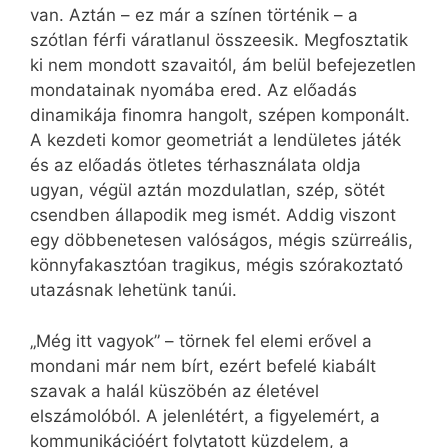
van. Aztán – ez már a színen történik – a
szótlan férfi váratlanul összeesik. Megfosztatik
ki nem mondott szavaitól, ám belül befejezetlen
mondatainak nyomába ered. Az előadás
dinamikája finomra hangolt, szépen komponált.
A kezdeti komor geometriát a lendületes játék
és az előadás ötletes térhasználata oldja
ugyan, végül aztán mozdulatlan, szép, sötét
csendben állapodik meg ismét. Addig viszont
egy döbbenetesen valóságos, mégis szürreális,
könnyfakasztóan tragikus, mégis szórakoztató
utazásnak lehetünk tanúi.
„Még itt vagyok” – törnek fel elemi erővel a
mondani már nem bírt, ezért befelé kiabált
szavak a halál küszöbén az életével
elszámolóból. A jelenlétért, a figyelemért, a
kommunikációért folytatott küzdelem, a