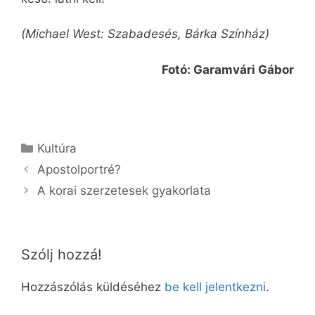
(Michael West: Szabadesés, Bárka Színház)
Fotó: Garamvári Gábor
Kategória
Kultúra
Apostolportré?
A korai szerzetesek gyakorlata
Szólj hozzá!
Hozzászólás küldéséhez
be kell jelentkezni
.