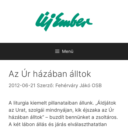
Kilépés
a
tartalomba
Menü
Az Úr házában álltok
2012-06-21
Szerző:
Fehérváry Jákó OSB
A liturgia kiemelt pillanataiban állunk. „Áldjátok
az Urat, szolgái mindnyájan, kik éjszaka az Úr
házában álltok” – buzdít bennünket a zsoltáros.
A két lábon állás és járás elválaszthatatlan