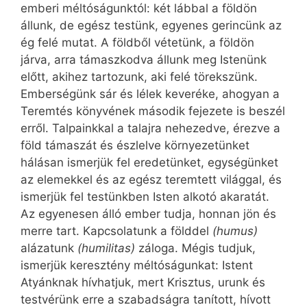
emberi méltóságunktól: két lábbal a földön
állunk, de egész testünk, egyenes gerincünk az
ég felé mutat. A földből vétetünk, a földön
járva, arra támaszkodva állunk meg Istenünk
előtt, akihez tartozunk, aki felé törekszünk.
Emberségünk sár és lélek keveréke, ahogyan a
Teremtés könyvének második fejezete is beszél
erről. Talpainkkal a talajra nehezedve, érezve a
föld támaszát és észlelve környezetünket
hálásan ismerjük fel eredetünket, egységünket
az elemekkel és az egész teremtett világgal, és
ismerjük fel testünkben Isten alkotó akaratát.
Az egyenesen álló ember tudja, honnan jön és
merre tart. Kapcsolatunk a földdel
(humus)
alázatunk
(humilitas)
záloga. Mégis tudjuk,
ismerjük keresztény méltóságunkat: Istent
Atyánknak hívhatjuk, mert Krisztus, urunk és
testvérünk erre a szabadságra tanított, hívott