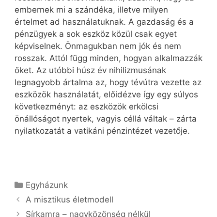
embernek mi a szándéka, illetve milyen
értelmet ad használatuknak. A gazdaság és a
pénzügyek a sok eszköz közül csak egyet
képviselnek. Önmagukban nem jók és nem
rosszak. Attól függ minden, hogyan alkalmazzák
őket. Az utóbbi húsz év nihilizmusának
legnagyobb ártalma az, hogy tévútra vezette az
eszközök használatát, előidézve így egy súlyos
következményt: az eszközök erkölcsi
önállóságot nyertek, vagyis céllá váltak – zárta
nyilatkozatát a vatikáni pénzintézet vezetője.
Kategória
Egyházunk
A misztikus életmodell
Sírkamra – nagyközönség nélkül