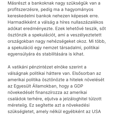
Másrészt a bankoknak nagy szükségük van a
profitszerzésre, pedig ma a hagyományos
kereskedelmi bankok nehezen képesek erre.
Harmadikként a válság a híres nullaszázalékos
adókat eredményezte. Ezek lehetővé teszik, sőt
ösztönzik a spekulációt, ami a veszélyeztetett
országokban nagy nehézségeket okoz. Mi több,
a spekuláció egy nemzet társadalmi, politikai
egyensúlyára és stabilitására is kihat.
A vatikáni pénzintézet elnöke szerint a
válságnak politikai háttere van. Elsősorban az
amerikai politika ösztönözte a hitelek növelését
az Egyesült Államokban, hogy a GDP
növekedését finanszírozza az amerikai
családok terhére, eljutva a jelzáloghitel túlzott
méreteiig. Ez segítette azt a növekedési
szükségletet, amely nélkül egyébként az USA