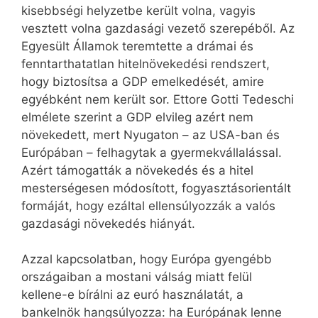
kisebbségi helyzetbe került volna, vagyis
vesztett volna gazdasági vezető szerepéből. Az
Egyesült Államok teremtette a drámai és
fenntarthatatlan hitelnövekedési rendszert,
hogy biztosítsa a GDP emelkedését, amire
egyébként nem került sor. Ettore Gotti Tedeschi
elmélete szerint a GDP elvileg azért nem
növekedett, mert Nyugaton – az USA-ban és
Európában – felhagytak a gyermekvállalással.
Azért támogatták a növekedés és a hitel
mesterségesen módosított, fogyasztásorientált
formáját, hogy ezáltal ellensúlyozzák a valós
gazdasági növekedés hiányát.
Azzal kapcsolatban, hogy Európa gyengébb
országaiban a mostani válság miatt felül
kellene-e bírálni az euró használatát, a
bankelnök hangsúlyozza: ha Európának lenne