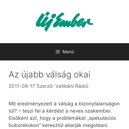
Kilépés
a
tartalomba
Menü
Az újabb válság okai
2011-08-17
Szerző:
Vatikáni Rádió
Mit eredményezett a válság a bizonytalanságon
túl? – teszi fel a kérdést a neves szakember.
Elsőként azt, hogy a problémákat „spekulációs
buborékokon” keresztül akarják megoldani.