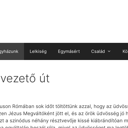
gyházunk
Lelkiség
Egymásért
Család
Kö
vezető út
óduson Rómában sok időt töltöttünk azzal, hogy az üdvös
n Jézus Megváltóként jött el, és az örök üdvösség jó hí
zt a szinódus néhány résztvevője kissé kiábrándítóan
 ha egyáltalán beszél róla, mivel az üdvösséget ma leg