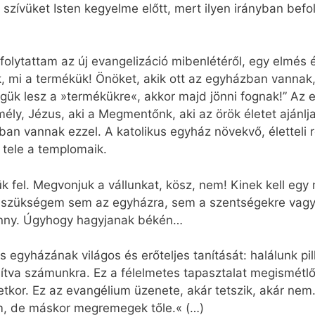
zívüket Isten kegyelme előtt, mert ilyen irányban befol
 folytattam az új evangelizáció mibenlétéről, egy elmé
 mi a termékük! Önöket, akik ott az egyházban vannak, e
k lesz a »termékükre«, akkor majd jönni fognak!” Az e
ély, Jézus, aki a Megmentőnk, aki az örök életet ajánlj
an vannak ezzel. A katolikus egyház növekvő, életteli 
k tele a templomaik.
jük fel. Megvonjuk a vállunkat, kösz, nem! Kinek kell 
szükségem sem az egyházra, sem a szentségekre vagy
enny. Úgyhogy hagyjanak békén…
 egyházának világos és erőteljes tanítását: halálunk pi
sítva számunkra. Ez a félelmetes tapasztalat megismétlő
életkor. Ez az evangélium üzenete, akár tetszik, akár n
m, de máskor megremegek tőle.« (…)