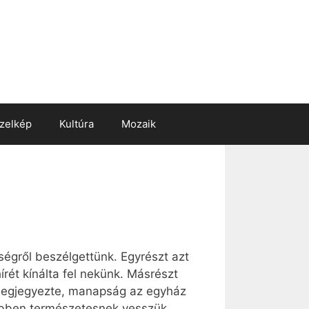
zelkép
Kultúra
Mozaik
ségről beszélgettünk. Egyrészt azt
rét kínálta fel nekünk. Másrészt
 megjegyezte, manapság az egyház
többen természetesnek vesszük,