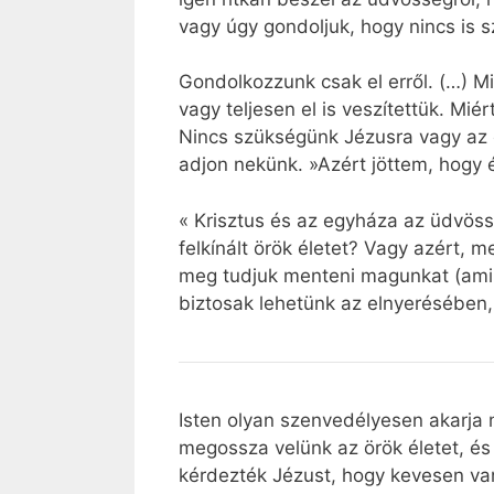
vagy úgy gondoljuk, hogy nincs is 
Gondolkozzunk csak el erről. (…) Mi
vagy teljesen el is veszítettük. Mié
Nincs szükségünk Jézusra vagy az ő
adjon nekünk. »Azért jöttem, hogy 
« Krisztus és az egyháza az üdvöss
felkínált örök életet? Vagy azért, 
meg tudjuk menteni magunkat (ami P
biztosak lehetünk az elnyerésében,
Isten olyan szenvedélyesen akarja 
megossza velünk az örök életet, és
kérdezték Jézust, hogy kevesen v