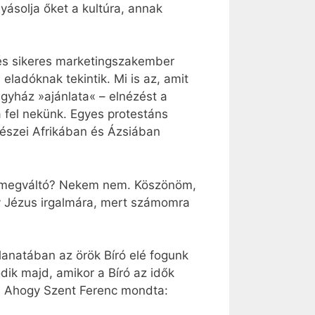
yásolja őket a kultúra, annak
s és sikeres marketingszakember
ladóknak tekintik. Mi is az, amit
gyház »ajánlata« – elnézést a
a fel nekünk. Egyes protestáns
részei Afrikában és Ázsiában
egy megváltó? Nekem nem. Köszönöm,
 Jézus irgalmára, mert számomra
llanatában az örök Bíró elé fogunk
dik majd, amikor a Bíró az idők
em. Ahogy Szent Ferenc mondta: