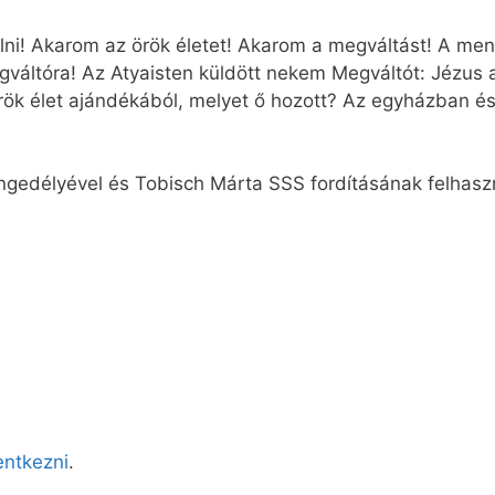
lni! Akarom az örök életet! Akarom a megváltást! A me
áltóra! Az Atyaisten küldött nekem Megváltót: Jézus 
ök élet ajándékából, melyet ő hozott? Az egyházban és
engedélyével és Tobisch Márta SSS fordításának felhas
lentkezni
.