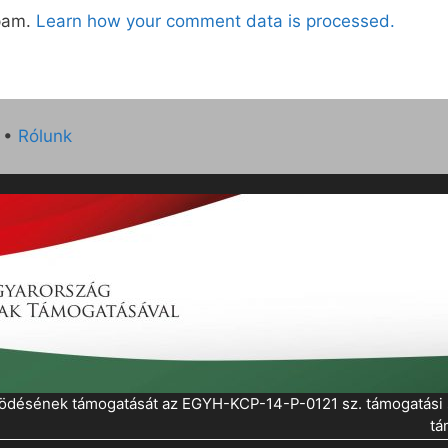
spam.
Learn how your comment data is processed.
•
Rólunk
működésének támogatását az EGYH-KCP-14-P-0121 sz. támogatás
tá