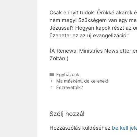
Csak ennyit tudok: Örökké akarok é
nem megy! Szükségem van egy megv
Jézussal? Hogyan kapok részt az ör
üzenete; ez az új evangelizáció.”
(A Renewal Ministries Newsletter 
Zoltán.)
Kategória
Egyházunk
Ma másként, de kellenek!
Észrevették?
Szólj hozzá!
Hozzászólás küldéséhez
be kell je