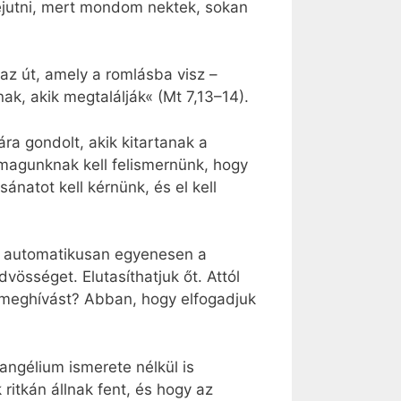
ejutni, mert mondom nektek, sokan
az út, amely a romlásba visz –
k, akik megtalálják« (Mt 7,13–14).
ra gondolt, akik kitartanak a
 magunknak kell felismernünk, hogy
ánatot kell kérnünk, és el kell
ki automatikusan egyenesen a
vösséget. Elutasíthatjuk őt. Attól
ó meghívást? Abban, hogy elfogadjuk
vangélium ismerete nélkül is
 ritkán állnak fent, és hogy az