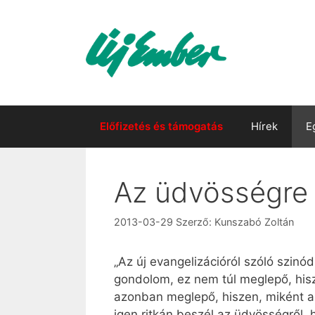
Kilépés
a
tartalomba
Előfizetés és támogatás
Hírek
E
Az üdvösségre 
2013-03-29
Szerző:
Kunszabó Zoltán
„Az új evangelizációról szóló szin
gondolom, ez nem túl meglepő, hisze
azonban meglepő, hiszen, miként a
igen ritkán beszél az üdvösségről,