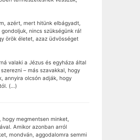
m, azért, mert hitünk elbágyadt,
zt gondoljuk, nincs szükségünk rá!
gy örök életet, azaz üdvösséget
ná valaki a Jézus és egyháza által
k szerezni – más szavakkal, hogy
, annyira olcsón adják, hogy
ól. (…)
el, hogy megmentsen minket,
ával. Amikor azonban arról
nket, mondván, aggodalomra semmi