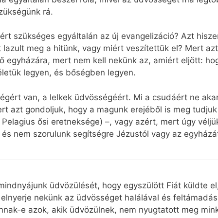
szükségünk rá.
ért szükséges egyáltalán az új evangelizáció? Azt hisze
rt lazult meg a hitünk, vagy miért veszítettük el? Mert a
 egyházára, mert nem kell nekünk az, amiért eljött: ho
életük legyen, és bőségben legyen.
égért van, a lelkek üdvösségéért. Mi a csudáért ne akar
mert azt gondoljuk, hogy a magunk erejéből is meg tudju
elagius ősi eretneksége) –, vagy azért, mert úgy véljük
 és nem szorulunk segítségre Jézustól vagy az egyházát
mindnyájunk üdvözülését, hogy egyszülött Fiát küldte 
 elnyerje nekünk az üdvösséget halálával és feltámadás
annak-e azok, akik üdvözülnek, nem nyugtatott meg mi