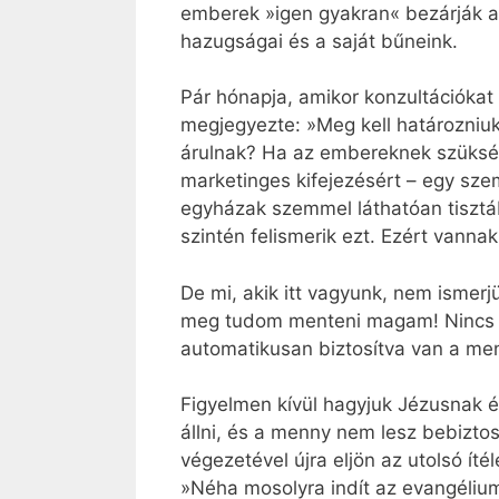
emberek »igen gyakran« bezárják a s
hazugságai és a saját bűneink.
Pár hónapja, amikor konzultációkat
megjegyezte: »Meg kell határozniuk,
árulnak? Ha az embereknek szükségü
marketinges kifejezésért – egy szem
egyházak szemmel láthatóan tisztáb
szintén felismerik ezt. Ezért vanna
De mi, akik itt vagyunk, nem ismer
meg tudom menteni magam! Nincs 
automatikusan biztosítva van a m
Figyelmen kívül hagyjuk Jézusnak és
állni, és a menny nem lesz bebizto
végezetével újra eljön az utolsó ít
»Néha mosolyra indít az evangéliu