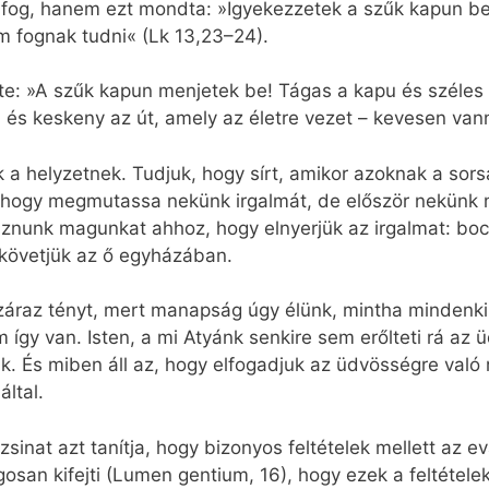
 fog, hanem ezt mondta: »Igyekezzetek a szűk kapun b
m fognak tudni« (Lk 13,23–24).
te: »A szűk kapun menjetek be! Tágas a kapu és széles 
és keskeny az út, amely az életre vezet – kevesen vanna
a helyzetnek. Tudjuk, hogy sírt, amikor azoknak a sorsá
a, hogy megmutassa nekünk irgalmát, de először nekünk
áznunk magunkat ahhoz, hogy elnyerjük az irgalmat: bocs
 követjük az ő egyházában.
 száraz tényt, mert manapság úgy élünk, mintha minden
y van. Isten, a mi Atyánk senkire sem erőlteti rá az üd
ünk. És miben áll az, hogy elfogadjuk az üdvösségre val
ltal.
zsinat azt tanítja, hogy bizonyos feltételek mellett az e
gosan kifejti (Lumen gentium, 16), hogy ezek a feltételek