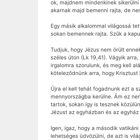
ok, majdnem mindenkinek sikerülni
akarnak majd bemenni rajta, de ne
Egy másik alkalommal világossá tet
sokan bemennek rajta. Szűk a kapu 
Tudjuk, hogy Jézus nem örült ennek 
széles úton (Lk 19,41). Vágyik arr
irgalomra szorulunk, és meg kell al
köteleződnünk arra, hogy Krisztust
Újra el kell tehát fogadnunk ezt a
mennyországba kerülne. Ám ez nem íg
tartok, sokan így is tesznek közül
Jézust az egyházban és az egyház á
Igen, igaz, hogy a második vatikáni 
lehetséges üdvözülni, de azt is vilá