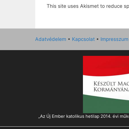
This site uses Akismet to reduce 
Adatvédelem
•
Kapcsolat
•
Impresszum
„Az Új Ember katolikus hetilap 2014. évi 