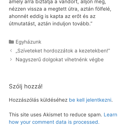
amely arra biztatja a vándort, álljon meg,
nézzen vissza a megtett útra, aztán fölfelé,
ahonnét eddig is kapta az erőt és az
útmutatást, aztán induljon tovább.”
Kategória
Egyházunk
„Szíveteket hordozzátok a kezetekben!”
Nagyszerű dolgokat vihetnénk végbe
Szólj hozzá!
Hozzászólás küldéséhez
be kell jelentkezni
.
This site uses Akismet to reduce spam.
Learn
how your comment data is processed.