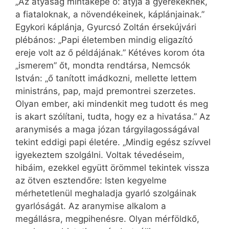
„Az atyaság mintaképe ő: atyja a gyerekeknek,
a fiataloknak, a növendékeinek, káplánjainak.”
Egykori káplánja, Gyurcsó Zoltán érsekújvári
plébános: „Papi életemben mindig eligazító
ereje volt az ő példájának.” Kétéves korom óta
„ismerem” őt, mondta rendtársa, Nemcsók
István: „ő tanított imádkozni, mellette lettem
ministráns, pap, majd premontrei szerzetes.
Olyan ember, aki mindenkit meg tudott és meg
is akart szólítani, tudta, hogy ez a hivatása.” Az
aranymisés a maga józan tárgyilagosságával
tekint eddigi papi életére. „Mindig egész szívvel
igyekeztem szolgálni. Voltak tévedéseim,
hibáim, ezekkel együtt örömmel tekintek vissza
az ötven esztendőre: Isten kegyelme
mérhetetlenül meghaladja gyarló szolgáinak
gyarlóságát. Az aranymise alkalom a
megállásra, megpihenésre. Olyan mérföldkő,