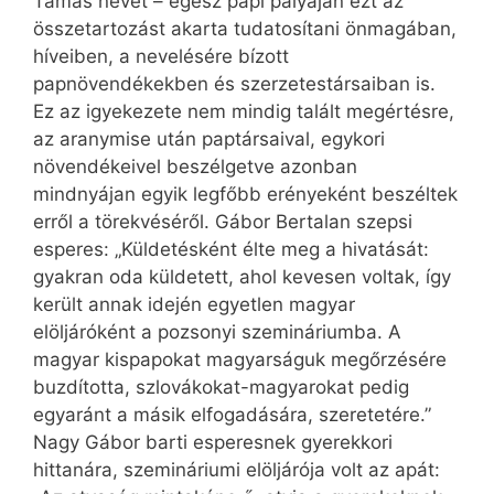
Tamás nevet – egész papi pályáján ezt az
összetartozást akarta tudatosítani önmagában,
híveiben, a nevelésére bízott
papnövendékekben és szerzetestársaiban is.
Ez az igyekezete nem mindig talált megértésre,
az aranymise után paptársaival, egykori
növendékeivel beszélgetve azonban
mindnyájan egyik legfőbb erényeként beszéltek
erről a törekvéséről. Gábor Bertalan szepsi
esperes: „Küldetésként élte meg a hivatását:
gyakran oda küldetett, ahol kevesen voltak, így
került annak idején egyetlen magyar
elöljáróként a pozsonyi szemináriumba. A
magyar kispapokat magyarságuk megőrzésére
buzdította, szlovákokat-magyarokat pedig
egyaránt a másik elfogadására, szeretetére.”
Nagy Gábor barti esperesnek gyerekkori
hittanára, szemináriumi elöljárója volt az apát: