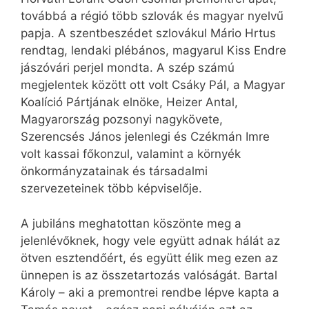
továbbá a régió több szlovák és magyar nyelvű
papja. A szentbeszédet szlovákul Mário Hrtus
rendtag, lendaki plébános, magyarul Kiss Endre
jászóvári perjel mondta. A szép számú
megjelentek között ott volt Csáky Pál, a Magyar
Koalíció Pártjának elnöke, Heizer Antal,
Magyarország pozsonyi nagykövete,
Szerencsés János jelenlegi és Czékmán Imre
volt kassai főkonzul, valamint a környék
önkormányzatainak és társadalmi
szervezeteinek több képviselője.
A jubiláns meghatottan köszönte meg a
jelenlévőknek, hogy vele együtt adnak hálát az
ötven esztendőért, és együtt élik meg ezen az
ünnepen is az összetartozás valóságát. Bartal
Károly – aki a premontrei rendbe lépve kapta a