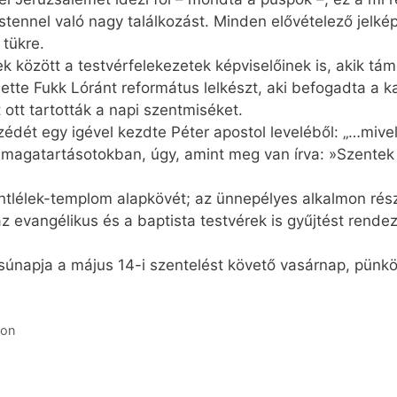
 Istennel való nagy találkozást. Minden elővételező jelké
tükre.
bek között a testvérfelekezetek képviselőinek is, akik t
lette Fukk Lóránt református lelkészt, aki befogadta a k
 ott tartották a napi szentmiséket.
dét egy igével kezdte Péter apostol leveléből: „…mivel ő
 magatartásotokban, úgy, amint meg van írva: »Szentek 
ntlélek-templom alapkövét; az ünnepélyes alkalmon rés
, az evangélikus és a baptista testvérek is gyűjtést rend
súnapja a május 14-i szentelést követő vasárnap, pünk
kon