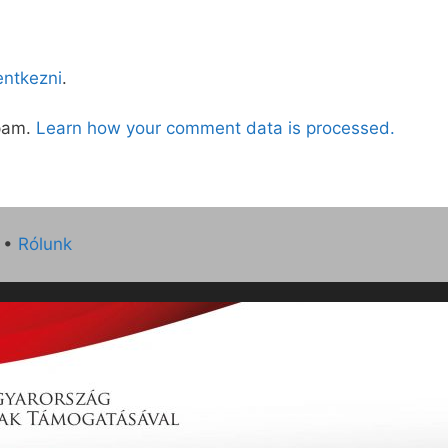
lentkezni
.
spam.
Learn how your comment data is processed.
•
Rólunk