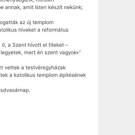
pe annak, amit Isten készít nekünk;
ámogatták az új templom
atolikus híveket a református
, a Szent hívott el titeket –
legyetek, mert én szent vagyok«”
zt vettek a testvéregyházak
eztek a katolikus templom építésének
ösdvasárnap.