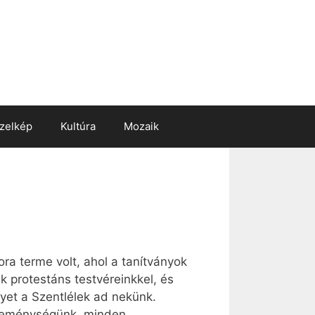
zelkép
Kultúra
Mozaik
a terme volt, ahol a tanítványok
 protestáns testvéreinkkel, és
yet a Szentlélek ad nekünk.
 reménységünk, minden