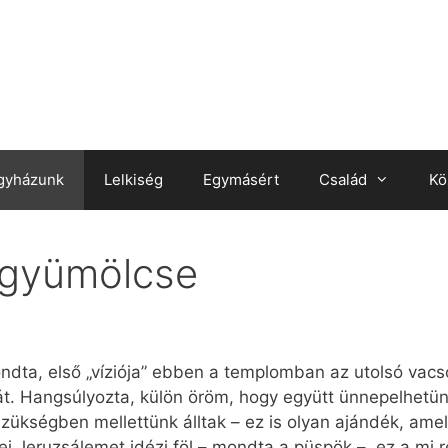
gyházunk
Lelkiség
Egymásért
Család
Kö
 gyümölcse
ta, első „víziója” ebben a templomban az utolsó vacsor
. Hangsúlyozta, külön öröm, hogy együtt ünnepelhetünk
zükségben mellettünk álltak – ez is olyan ajándék, amel
i Jeruzsálemet idézi föl – mondta a püspök –, ez a mi