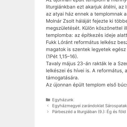
liturgiánkban ezt akarjuk átélni, az
az atyai ház ennek a templomnak a 
Molnár Zsolt háláját fejezte ki töb
megszületését. Külön köszönettel il
templomba: az építkezés ideje alatt
Fukk Lóránt református lelkész beszé
magatok is szentek legyetek egész
(1Pét 1,15–16).
Tavaly május 23-án rakták le a Sze
lelkészei és hívei is. A református
támogatására.
Az újonnan épült templom első búc
Kategória
Egyházunk
Egyházmegyei zarándoklat Sárospata
Párbeszéd a liturgiában (9.): Ég és föld