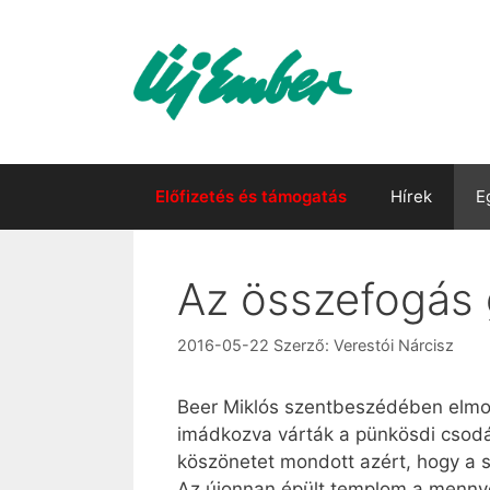
Kilépés
a
tartalomba
Előfizetés és támogatás
Hírek
E
Az összefogás
2016-05-22
Szerző:
Verestói Nárcisz
Beer Miklós szentbeszédében elmond
imádkozva várták a pünkösdi csodát
köszönetet mondott azért, hogy a s
Az újonnan épült templom a mennye