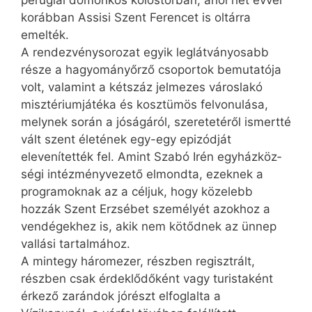
perugiai domonkos kolostorban, ahol hét évvel
korábban Assisi Szent Ferencet is oltárra
emelték.
A rendezvénysorozat egyik leglátványosabb
része a hagyományőrző csoportok bemutatója
volt, valamint a kétszáz jelmezes városlakó
misztériumjátéka és kosztümös felvonulása,
melynek során a jóságáról, szeretetéről ismertté
vált szent életének egy-egy epizódját
elevenítették fel. Amint Szabó Irén egyházköz­
ségi intézményvezető elmondta, ezeknek a
programoknak az a céljuk, hogy közelebb
hozzák Szent Erzsébet személyét azokhoz a
vendégekhez is, akik nem kötődnek az ünnep
vallási tartalmához.
A mintegy háromezer, részben regisztrált,
részben csak érdeklődőként vagy turistaként
érkező zarándok jórészt elfoglalta a