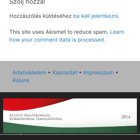
Szólj hozzá!
Hozzászólás küldéséhez
be kell jelentkezni
.
This site uses Akismet to reduce spam.
Learn
how your comment data is processed.
Adatvédelem
•
Kapcsolat
•
Impresszum
•
Rólunk
„Az Új Ember katolikus hetilap 2014. évi működésének