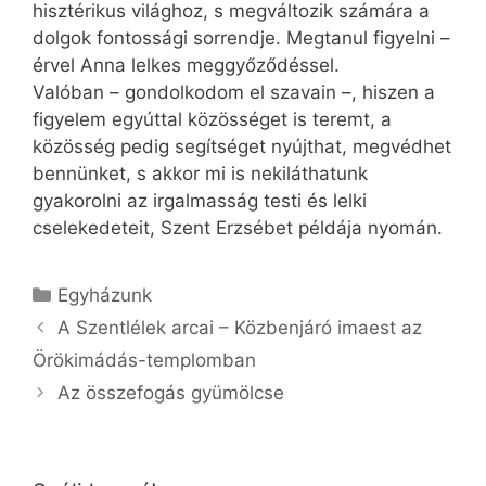
hisztérikus világhoz, s megváltozik számára a
dolgok fontossági sorrendje. Megtanul figyelni –
érvel Anna lelkes meggyőződéssel.
Valóban – gondolkodom el szavain –, hiszen a
figyelem egyúttal közösséget is teremt, a
közösség pedig segítséget nyújthat, megvédhet
bennünket, s akkor mi is nekiláthatunk
gyakorolni az irgalmasság testi és lelki
cselekedeteit, Szent Erzsébet példája nyomán.
Kategória
Egyházunk
A Szentlélek arcai – Közbenjáró imaest az
Örökimádás-templomban
Az összefogás gyümölcse