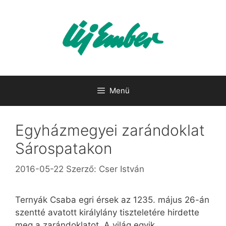
Kilépés
a
tartalomba
Menü
Egyházmegyei zarándoklat
Sárospatakon
2016-05-22
Szerző:
Cser István
Ternyák Csaba egri érsek az 1235. május 26-án
szentté avatott királylány tiszteletére hirdette
meg a zarándoklatot. A világ egyik