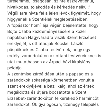
türelemmel, jóságosan, szinte észrevétlenül,
hivalkodás, tolakodás és kérkedés nélkül.”
Végül arra hívta fel a jelen lévők figyelmét, hogy
higgyenek a Szentlélek meglepetéseiben.
A főpásztor homíliája végén bejelentette, hogy
Böjte Csaba kezdeményezésére a közeli
napokban Nagyváradra viszik Szent Erzsébet
ereklyéjét, s ott átadják Böcskei László
püspöknek és Csaba testvérnek, hogy egy
erdélyi zarándokúton az ottani testvéreinknek is
utat mutathasson az Árpád-házi királylány
példája.
A szentmise záróáldása után a papság és a
zarándokok sokasága körmenetben vonult a
szent ereklyéjével a bazilikáig, ahol az érsek
megáldotta és útjára bocsátotta a Szent
Erzsébet-zarándokúton felkerekedő harmincöt
zarándokot. Ők gyalogosan, tizenegy település