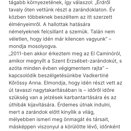
tágabb környezetének, így válaszol: „Érdről
tavaly öten vettünk részt a zarándoklaton. Év
közben többeknek beszéltem az itt szerzett
élményeimről. A hallottak hatására
némelyeknek felcsillant a szemük. Talán nem
véletlen, hogy idén már kilencen vagyunk” –
mondja mosolyogva.
„2011-ben akkor érkeztem meg az El Caminóról,
amikor megnyílt a Szent Erzsébet-zarándokút, s
azóta minden évben végigmentem rajta” –
kapcsolódik beszélgetésünkbe Vadkertiné
Kőrössy Anna. Elmondja, hogy idén részt vett az
út tavaszi nagytakarításában is – időről időre
szükség van a jelzések karbantartására és az
úthibák kijavítására. Érdemes útnak indulni,
mert a zarándok előtt kinyílik a világ,
mélyebben ismeri meg önmagát és társait,
másképpen viszonyul a körülötte lévő, időnként