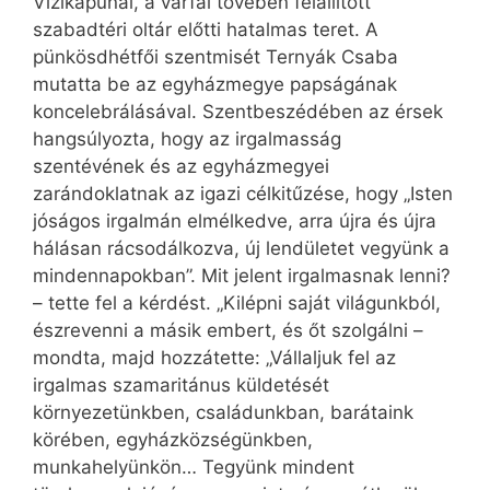
Vízikapunál, a várfal tövében felállított
szabadtéri oltár előtti hatalmas teret. A
pünkösdhétfői szentmisét Ternyák Csaba
mutatta be az egyházmegye papságának
koncelebrálásával. Szentbeszédében az érsek
hangsúlyozta, hogy az irgalmasság
szentévének és az egyházmegyei
zarándoklatnak az igazi célkitűzése, hogy „Isten
jóságos irgalmán elmélkedve, arra újra és újra
hálásan rácsodálkozva, új lendületet vegyünk a
mindennapokban”. Mit jelent irgalmasnak lenni?
– tette fel a kérdést. „Kilépni saját világunkból,
észrevenni a másik embert, és őt szolgálni –
mondta, majd hozzátette: „Vállaljuk fel az
irgalmas szamaritánus küldetését
környezetünkben, családunkban, barátaink
körében, egyházköz­ségünkben,
munkahelyünkön… Tegyünk mindent