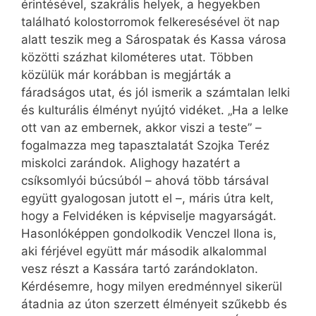
érintésével, szakrális helyek, a hegyekben
található kolostorromok felkeresésével öt nap
alatt teszik meg a Sárospatak és Kassa városa
közötti százhat kilométeres utat. Többen
közülük már korábban is megjárták a
fáradságos utat, és jól ismerik a számtalan lelki
és kulturális élményt nyújtó vidéket. „Ha a lelke
ott van az embernek, akkor viszi a teste” –
fogalmazza meg tapasztalatát Szojka Teréz
miskolci zarándok. Alighogy hazatért a
csíksomlyói búcsúból – ahová több társával
együtt gyalogosan jutott el –, máris útra kelt,
hogy a Felvidéken is képviselje magyarságát.
Hasonlóképpen gondolkodik Venczel Ilona is,
aki férjével együtt már második alkalommal
vesz részt a Kassára tartó zarándoklaton.
Kérdésemre, hogy milyen eredménnyel sikerül
átadnia az úton szerzett élményeit szűkebb és