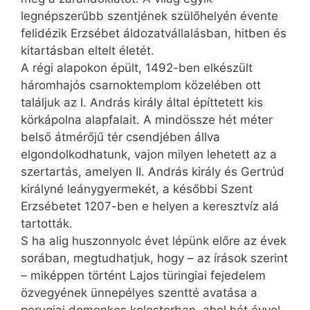
legnépszerűbb szentjének szülőhelyén évente
felidézik Erzsébet áldozatvállalásban, hitben és
kitartásban eltelt életét.
A régi alapokon épült, 1492-ben elkészült
háromhajós csarnoktemplom közelében ott
találjuk az I. András király által építtetett kis
körkápolna alapfalait. A mindössze hét méter
belső átmérőjű tér csendjében állva
elgondolkodhatunk, vajon milyen lehetett az a
szertartás, amelyen II. András király és Gertrúd
királyné leánygyermekét, a későbbi Szent
Erzsébetet 1207-ben e helyen a keresztvíz alá
tartották.
S ha alig huszonnyolc évet lépünk előre az évek
sorában, megtudhatjuk, hogy – az írások szerint
– miképpen történt Lajos türingiai fejedelem
özvegyének ünnepélyes szentté avatása a