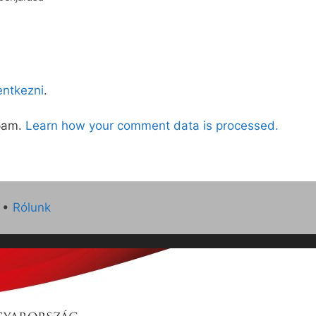
lentkezni
.
spam.
Learn how your comment data is processed.
•
Rólunk