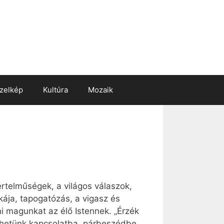
zelkép
Kultúra
Mozaik
rtelműségek, a világos válaszok,
akája, tapogatózás, a vigasz és
ni magunkat az élő Istennek. „Érzék
rülhetünk kapcsolatba, párbeszédbe