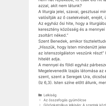
azzal, akit nem látunk?
A liturgia jelei, szavai, gesztusai 
valósítják az ő cselekvését, erejé
Az egyház ősi hite, hogy a liturgi
keresztény közösség és a mennyei e
zsoltárt néked.”
Szent Benedek, amikor tisztelettud
„Hisszük, hogy Isten mindenütt jel
az istenszolgálaton veszünk részt” (
hitelét adja.
A mennyei és földi egyház párbesz
Megelevenedik Izajás látomása az 
szent, szent a Seregek Ura, dicsősé
(Iz 6,3). Isten színe előtt állunk, 
Kategória
Lelkiség
Az összefogás gyümölcse
Görögkatolikus lelkiség: A szentek köz