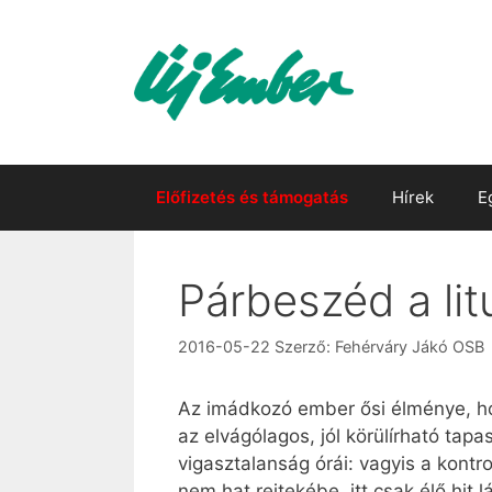
Kilépés
a
tartalomba
Előfizetés és támogatás
Hírek
E
Párbeszéd a litu
2016-05-22
Szerző:
Fehérváry Jákó OSB
Az imádkozó ember ősi élménye, hog
az elvágólagos, jól körülírható tapa
vigasztalanság órái: vagyis a kontr
nem hat rejtekébe, itt csak élő hit