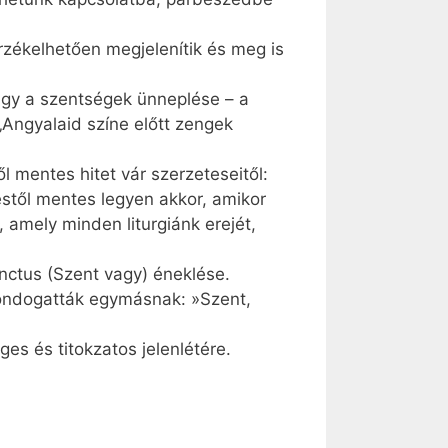
 Érzékelhetően megjelenítik és meg is
agy a szentségek ünneplése – a
„Angyalaid színe előtt zengek
 mentes hitet vár szerzeteseitől:
éstől mentes legyen akkor, amikor
, amely minden liturgiánk erejét,
ctus (Szent vagy) éneklése.
mondogatták egymásnak: »Szent,
ges és titokzatos jelenlétére.