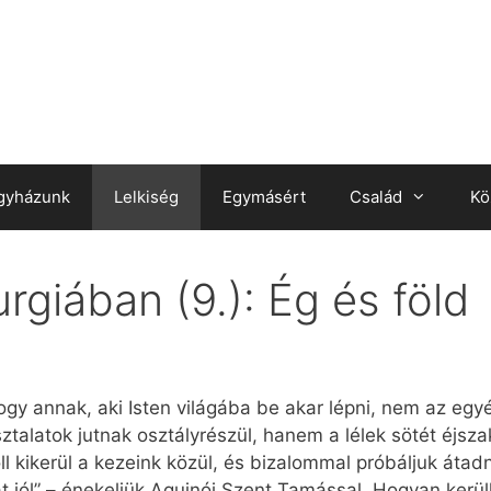
gyházunk
Lelkiség
Egymásért
Család
Kö
rgiában (9.): Ég és föld
y annak, aki Isten világába be akar lépni, nem az egyé
sztalatok jutnak osztályrészül, hanem a lélek sötét éjsz
oll kikerül a kezeink közül, és bizalommal próbáljuk átad
 lát jól” – énekeljük Aquinói Szent Tamással. Hogyan ke