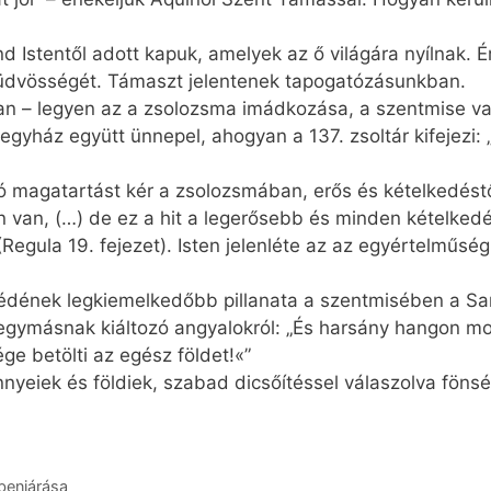
mind Istentől adott kapuk, amelyek az ő világára nyílnak.
t, üdvösségét. Támaszt jelentenek tapogatózásunkban.
ában – legyen az a zsolozsma imádkozása, a szentmise v
gyház együtt ünnepel, ahogyan a 137. zsoltár kifejezi: 
ó magatartást kér a zsolozsmában, erős és kételkedéstől
en van, (…) de ez a hit a legerősebb és minden kételked
Regula 19. fejezet). Isten jelenléte az az egyértelműség
édének legkiemelkedőbb pillanata a szentmisében a San
egymásnak kiáltozó angyalokról: „És harsány hangon 
ge betölti az egész földet!«”
mennyeiek és földiek, szabad dicsőítéssel válaszolva fönsé
benjárása