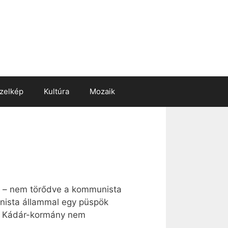
zelkép
Kultúra
Mozaik
 – nem törődve a kommunista
unista állammal egy püspök
 A Kádár-kormány nem