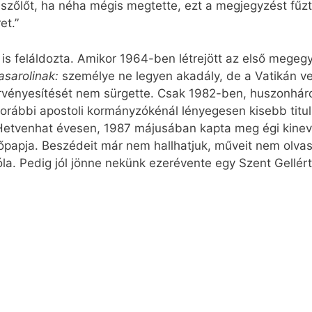
zőlőt, ha néha mégis megtette, ezt a megjegyzést fűzt
et.”
 őt is feláldozta. Amikor 1964-ben létrejött az első meg
asarolinak:
személye ne legyen akadály, de a Vatikán ve
vényesítését nem sürgette. Csak 1982-ben, huszonháro
orábbi apostoli kormányzókénál lényegesen kisebb titul
 Hetvenhat évesen, 1987 májusában kapta meg égi kine
papja. Beszédeit már nem hallhatjuk, műveit nem olvas
la. Pedig jól jönne nekünk ezerévente egy Szent Gellért