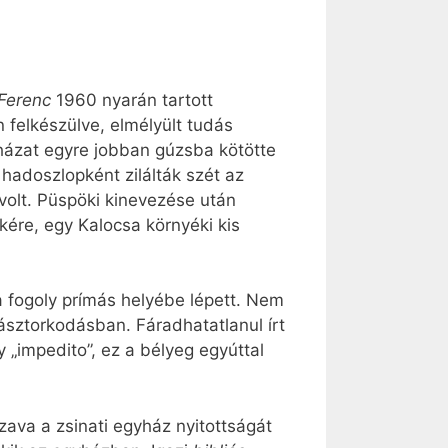
 Ferenc
1960 nyarán tartott
 felkészülve, elmélyült tudás
házat egyre jobban gúzsba kötötte
hadoszlopként zilálták szét az
volt. Püspöki kinevezése után
kére, egy Kalocsa környéki kis
 a fogoly prímás helyébe lépett. Nem
pásztorkodásban. Fáradhatatlanul írt
y „impedito”, ez a bélyeg egyúttal
szava a zsinati egyház nyitottságát