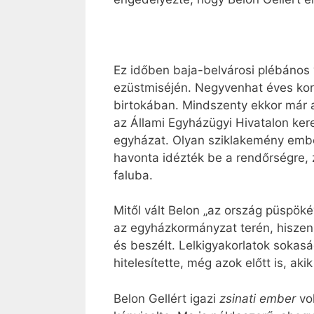
Ez időben baja-belvárosi plébános 
ezüstmiséjén. Negyvenhat éves korá
birtokában. Mindszenty ekkor már 
az Állami Egyházügyi Hivatalon ker
egyházat. Olyan sziklakemény ember
havonta idézték be a rendőrségre, 
faluba.
Mitől vált Belon „az ország püspöké
az egyházkormányzat terén, hiszen a
és beszélt. Lelkigyakorlatok sokasá
hitelesítette, még azok előtt is, aki
Belon Gellért igazi
zsinati ember
vo