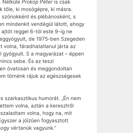
t. Nélküle
Prokop Péter
is csak
 tőle, ki mosógépre, ki másra.
sú szónokként és plébánosként, s
en mindenkit vendégül látott, ahogy
 ajtót reggel 6-tól este 9-ig ne
 meggyógyult, de 1975-ben Szegeden
 volna, fáradhatatlanul járta az
ől gyógyult. S a magyarázat – éppen
incs sebe. És az teszi
lyen óvatosan és meggondoltan
nem törnénk rájuk az egészségesek
s és szarkasztikus humorát. „Én nem
ttem volna, aztán a keresztről
szaladtam volna, hogy na, mit
 Egyszer a jóízűen fogyasztott
hogy vértanúk vagyunk.”