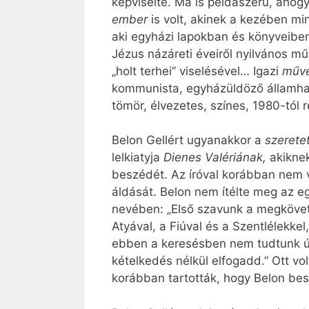
képviselte. Ma is példaszerű, ahogy
ember
is volt, akinek a kezében mind
aki egyházi lapokban és könyveiben
Jézus názáreti éveiről nyilvános mű
„holt terhei” viselésével… Igazi
műve
kommunista, egyházüldöző államha
tömör, élvezetes, színes, 1980-tól 
Belon Gellért ugyanakkor a
szeret
lelkiatyja
Dienes Valériának,
akikne
beszédét. Az íróval korábban nem v
áldását. Belon nem ítélte meg az eg
nevében: „Első szavunk a megköveté
Atyával, a Fiúval és a Szentlélekke
ebben a keresésben nem tudtunk úgy
kételkedés nélkül elfogadd.” Ott vo
korábban tartották, hogy Belon bes