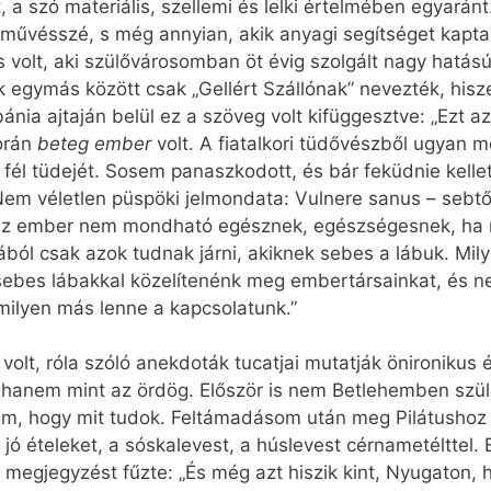
lt, a szó materiális, szellemi és lelki értelmében egyarán
őművésszé, s még annyian, akik anyagi segítséget kaptak
is volt, aki szülővárosomban öt évig szolgált nagy hatá
k egymás között csak „Gellért Szállónak” nevezték, hisz
bánia ajtaján belül ez a szöveg volt kifüggesztve: „Ezt az
során
beteg ember
volt. A fiatalkori tüdővészből ugyan
 fél tüdejét. Sosem panaszkodott, és bár feküdnie kellett
. Nem véletlen püspöki jelmondata: Vulnere sanus – sebt
…az ember nem mondható egésznek, egészségesnek, ha n
ból csak azok tudnak járni, akiknek sebes a lábuk. Mi
 sebes lábakkal közelítenénk meg embertársainkat, és 
 milyen más lenne a kapcsolatunk.”
s volt, róla szóló anekdoták tucatjai mutatják önironiku
hanem mint az ördög. Először is nem Betlehemben szüle
m, hogy mit tudok. Feltámadásom után meg Pilátushoz 
 jó ételeket, a sóskalevest, a húslevest cérnametélttel.
megjegyzést fűzte: „És még azt hiszik kint, Nyugaton, 