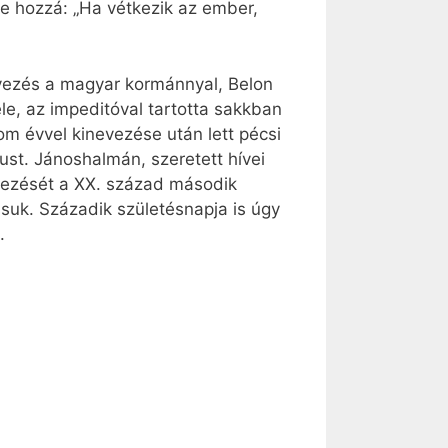
e hozzá: „Ha vétkezik az ember,
egyezés a magyar kormánnyal, Belon
le, az impeditóval tartotta sakkban
m évvel kinevezése után lett pécsi
ust. Jánoshalmán, szeretett hívei
vezését a XX. század második
suk. Századik születésnapja is úgy
.