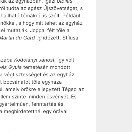
ekik az egyházban. Igazi
bibliás
vülről tudta az egész Újszövetséget, s
llható témákról is szólt. Például
 nőkkel, s hogy mit tehet az egyház
i mutatják. Joggal félt tőle a
 Martin du Gard-ig
idézett. Stílusa
yházába
Kodolányi Jánost,
így volt
lyés Gyula
temetésén mondott
 a végtisztességet és az egyház
rt bocsánatot tőle egyháza
l, amely örökre eljegyzett Téged az
zellem szinte minden ösvényét. És
gyértelműen, fenntartás és
 a meghirdetettnél egy órával