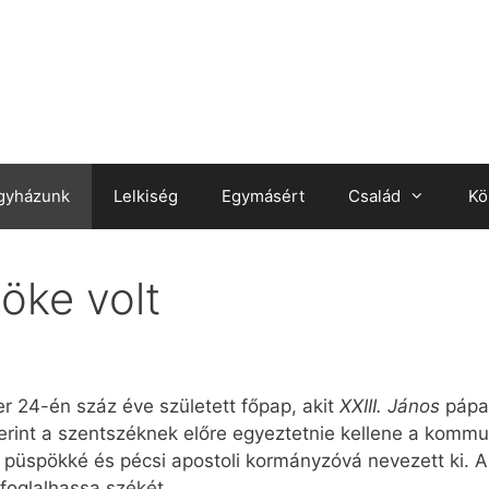
gyházunk
Lelkiség
Egymásért
Család
Kö
öke volt
r 24-én száz éve született főpap, akit
XXIII. János
pápa
erint a szentszéknek előre egyeztetnie kellene a komm
 püspökké és pécsi apostoli kormányzóvá nevezett ki.
foglalhassa székét.