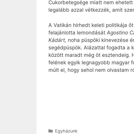
Cukorbetegsége miatt nem ehetett s
legalább azzal vétkezzék, amit szer
A Vatikán hírhedt keleti politikája
felajánlotta lemondását
Agostino C
Kádárt,
noha püspöki kinevezése ér
segédpüspök. Alázattal fogadta a k
között maradt még öt esztendeig.
felének egyik legnagyobb magyar fő
múlt el, hogy sehol nem olvastam ró
Kategória
Egyházunk