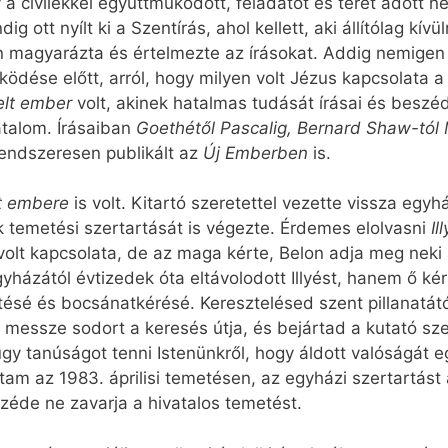
 a civilekkel együttműködött, feladatot és teret adott n
ig ott nyílt ki a Szentírás, ahol kellett, aki állítólag kí
 magyarázta és értelmezte az írásokat. Addig nemigen ha
ködése előtt, arról, hogy milyen volt Jézus kapcsolata a
lt ember
volt, akinek hatalmas tudását írásai és beszéde
talom. Írásaiban
Goethétől Pascalig, Bernard Shaw-tól
rendszeresen publikált az
Új Emberben
is.
et embere
is volt. Kitartó szeretettel vezette vissza eg
k temetési szertartását is végezte. Érdemes elolvasni
Il
olt kapcsolata, de az maga kérte, Belon adja meg neki
yházától évtizedek óta eltávolodott Illyést, hanem ő ké
sé és bocsánatkérésé. Keresztelésed szent pillanatátó
l, messze sodort a keresés útja, és bejártad a kutató s
 tanúságot tenni Istenünkről, hogy áldott valóságát e
ltam az 1983. áprilisi temetésen, az egyházi szertartást
zéde ne zavarja a hivatalos temetést.