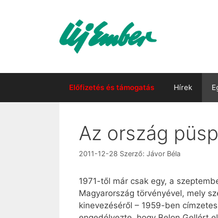
Kilépés
a
tartalomba
Előfizetés és támogatás
Hírek
E
Az ország püsp
2011-12-28
Szerző:
Jávor Béla
1971-től már csak egy, a szeptembe
Magyarország törvényével, mely sz
kinevezéséről – 1959-ben címzetes
engedélyezte, hogy Belon Gellért el