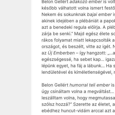
Belon Gellért
adakozó ember
is vo
később válhatott volna ismert fest
Nekem és sokunknak
bajai ember
akinek idejében a plébániát a papo
azt a benedeki regula előírja. A plé
zárja be senki.” Majd egész élete 
rákos folyamat miatt lekapcsolták a
országot, és beszélt, vitte az igét
az
Új Emberben
– így hangzott: „
egészségessé, ha sebet kap… igazá
lépünk egyet, ha fáj a lábunk… Ha
lendületével és kíméletlenségével,
Belon Gellért
humorral teli ember
i
úgy csináltam volna a megváltást… 
leszálltam volna, hogy megmutassa
szólsz hozzá?” Szerette az életet, a
ebédhez huncut-vidám arccal azt a 