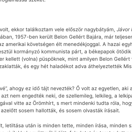
volt, ekkor találkoztam vele először nagybátyám,
Jávor
ban, 1957-ben került Belon Gellért Bajára, már teljesen
az amerikai követségen élt menedékjoggal. A hazai egy
esztül kormányzó kommunista párt, a békepapok ötödik 
 kellett (volna) püspöknek, mint amilyen Belon Gellért 
zaklatták, és egy hét haladékot adva áthelyeztették Mis
vé”, ahogy ez idő tájt nevezték? Ő volt az egyetlen, aki
zt nem engedték neki, de szellemileg, lelkileg, a lelki
gával vitte az Örömhírt, s mert mindenki tudta róla, hog
k azelőtt sosem hallották, és sosem olvasták írásait.
lt, letiltása után is minden tette, minden írása, minden 