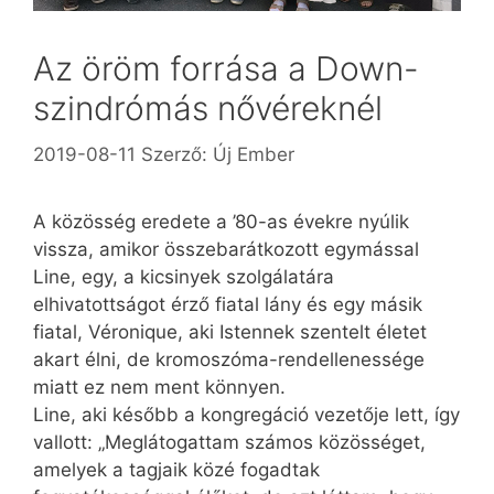
Az öröm forrása a Down-
szindrómás nővéreknél
2019-08-11
Szerző:
Új Ember
A közösség eredete a ’80-as évekre nyúlik
vissza, amikor összebarátkozott egymással
Line, egy, a kicsinyek szolgálatára
elhivatottságot érző fiatal lány és egy másik
fiatal, Véronique, aki Istennek szentelt életet
akart élni, de kromoszóma-rendellenessége
miatt ez nem ment könnyen.
Line, aki később a kongregáció vezetője lett, így
vallott: „Meglátogattam számos közösséget,
amelyek a tagjaik közé fogadtak