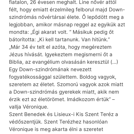
fiatalon, 26 évesen meghalt. Line nővér attól
félt, hogy emiatt érzelmileg felborul majd Down-
szindrómás nővértársai élete. Ő lepődött meg a
legjobban, amikor másnap reggel az egyikük azt
mondta: „Égi akarat volt. ” Másikuk pedig őt
bátorította: „Ki kell tartanunk. Van hitünk.”
„Már 34 év telt el azóta, hogy megéreztem
Jézus hívását. Igyekeztem megismerni őt a
Biblia, az evangélium olvasásán keresztül (…)
Egy Down-szindrómának nevezett
fogyatékossággal születtem. Boldog vagyok,
szeretem az életet. Szomorú vagyok azok miatt
a Down-szindrómás gyerekek miatt, akik nem
érzik ezt az életörömet. Imádkozom értük” –
vallja Véronique.
Szent Benedek és Lisieux-i Kis Szent Teréz a
védőszentjük. Szent Terézhez hasonlóan
Véronique is meg akarta élni a szeretet