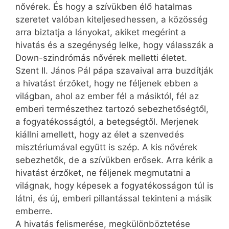
nővérek. És hogy a szívükben élő hatalmas
szeretet valóban kiteljesedhessen, a közösség
arra biztatja a lányokat, akiket megérint a
hivatás és a szegénység lelke, hogy válasszák a
Down-szindrómás nővérek melletti életet.
Szent II. János Pál pápa szavaival arra buzdítják
a hivatást érzőket, hogy ne féljenek ebben a
világban, ahol az ember fél a másiktól, fél az
emberi természethez tartozó sebezhetőségtől,
a fogyatékosságtól, a betegségtől. Merjenek
kiállni amellett, hogy az élet a szenvedés
misztériumával együtt is szép. A kis nővérek
sebezhetők, de a szívükben erősek. Arra kérik a
hivatást érzőket, ne féljenek megmutatni a
világnak, hogy képesek a fogyatékosságon túl is
látni, és új, emberi pillantással tekinteni a másik
emberre.
A hivatás felismerése, megkülönböztetése