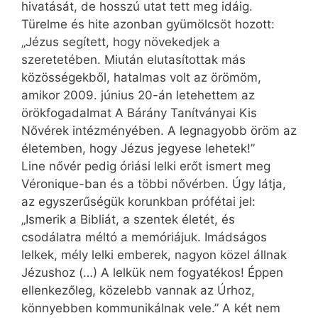
hivatását, de hosszú utat tett meg idáig.
Türelme és hite azonban gyümölcsöt hozott:
„Jézus segített, hogy növekedjek a
szeretetében. Miután elutasítottak más
közösségekből, hatalmas volt az örömöm,
amikor 2009. június 20-án letehettem az
örökfogadalmat A Bárány Tanítványai Kis
Nővérek intézményében. A legnagyobb öröm az
életemben, hogy Jézus jegyese lehetek!”
Line nővér pedig óriási lelki erőt ismert meg
Véronique-ban és a többi nővérben. Úgy látja,
az egyszerűségük korunkban prófétai jel:
„Ismerik a Bibliát, a szentek életét, és
csodálatra méltó a memóriájuk. Imádságos
lelkek, mély lelki emberek, nagyon közel állnak
Jézushoz (…) A lelkük nem fogyatékos! Éppen
ellenkezőleg, közelebb vannak az Úrhoz,
könnyebben kommunikálnak vele.” A két nem