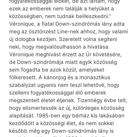
fogyatékossággal élőket, de azt láttam, hogy
ezek az emberek nem találják a helyüket a
közösségben, nem tudnak beilleszkedni.”
Véronique, a fiatal Down-szindrómás lány adta
meg az ösztönzést Line-nek ahhoz, hogy valami
új dologba kezdjen. Szeretett volna segíteni
neki, hogy megvalósulhasson a hivatása.
Véronique meghívást érzett az Úr követésére,
de Down-szindrómája miatt egyik közösség
sem fogadta be azok közül, amelyeket
fölkeresett. A kánonjog és a monasztikus
szabályzat ugyanis nem teszi lehetővé, hogy
szellemi fogyatékossággal élő emberek
megszentelt életet éljenek. Tizennégy évbe telt,
hogy elismertessék az új, különleges közösség
alapítását. 1985-ben egy bérház kis lakásában
kezdődött a közösségi élet, és nem sokkal
később még egy Down-szindrómás lány is