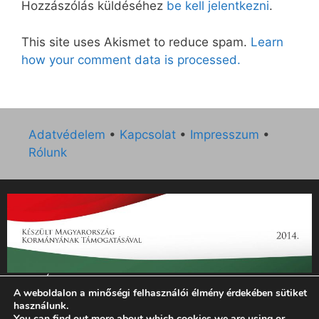
Hozzászólás küldéséhez
be kell jelentkezni
.
This site uses Akismet to reduce spam.
Learn
how your comment data is processed.
Adatvédelem
•
Kapcsolat
•
Impresszum
•
Rólunk
„Az Új Ember katolikus hetilap 2014. évi működésének
A weboldalon a minőségi felhasználói élmény érdekében sütiket
támogatását az EGYH-KCP-14-P-0121 sz. támogatási
használunk.
szerződés keretében 3 000 000 Ft összegben támogatta az
You can find out more about which cookies we are using or