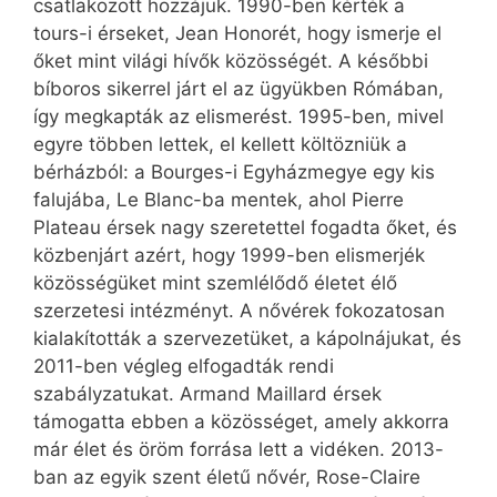
csatlakozott hozzájuk. 1990-ben kérték a
tours-i érseket, Jean Honorét, hogy ismerje el
őket mint világi hívők közösségét. A későbbi
bíboros sikerrel járt el az ügyükben Rómában,
így megkapták az elismerést. 1995-ben, mivel
egyre többen lettek, el kellett költözniük a
bérházból: a Bourges-i Egyházmegye egy kis
falujába, Le Blanc-ba mentek, ahol Pierre
Plateau érsek nagy szeretettel fogadta őket, és
közbenjárt azért, hogy 1999-ben elismerjék
közösségüket mint szemlélődő életet élő
szerzetesi intézményt. A nővérek fokozatosan
kialakították a szervezetüket, a kápolnájukat, és
2011-ben végleg elfogadták rendi
szabályzatukat. Armand Maillard érsek
támogatta ebben a közösséget, amely akkorra
már élet és öröm forrása lett a vidéken. 2013-
ban az egyik szent életű nővér, Rose-Claire