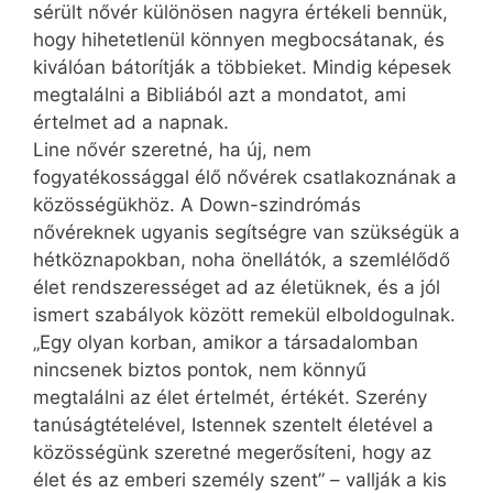
sérült nővér különösen nagyra értékeli bennük,
hogy hihetetlenül könnyen megbocsátanak, és
kiválóan bátorítják a többieket. Mindig képesek
megtalálni a Bibliából azt a mondatot, ami
értelmet ad a napnak.
Line nővér szeretné, ha új, nem
fogyatékossággal élő nővérek csatlakoznának a
közösségükhöz. A Down-szindrómás
nővéreknek ugyanis segítségre van szükségük a
hétköznapokban, noha önellátók, a szemlélődő
élet rendszerességet ad az életüknek, és a jól
ismert szabályok között remekül elboldogulnak.
„Egy olyan korban, amikor a társadalomban
nincsenek biztos pontok, nem könnyű
megtalálni az élet értelmét, értékét. Szerény
tanúságtételével, Istennek szentelt életével a
közösségünk szeretné megerősíteni, hogy az
élet és az emberi személy szent” – vallják a kis