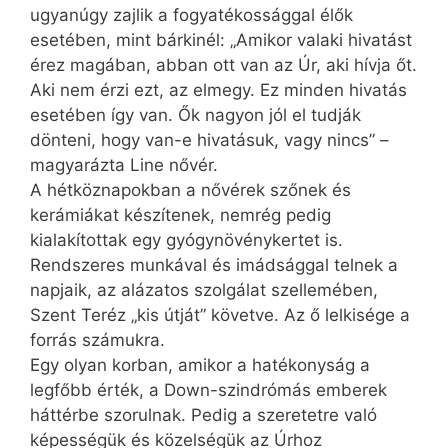
ugyanúgy zajlik a fogyatékossággal élők
esetében, mint bárkinél: „Amikor valaki hivatást
érez magában, abban ott van az Úr, aki hívja őt.
Aki nem érzi ezt, az elmegy. Ez minden hivatás
esetében így van. Ők nagyon jól el tudják
dönteni, hogy van-e hivatásuk, vagy nincs” –
magyarázta Line nővér.
A hétköznapokban a nővérek szőnek és
kerámiákat készítenek, nemrég pedig
kialakítottak egy gyógynövénykertet is.
Rendszeres munkával és imádsággal telnek a
napjaik, az alázatos szolgálat szellemében,
Szent Teréz „kis útját” követve. Az ő lelkisége a
forrás számukra.
Egy olyan korban, amikor a hatékonyság a
legfőbb érték, a Down-szindrómás emberek
háttérbe szorulnak. Pedig a szeretetre való
képességük és közelségük az Úrhoz