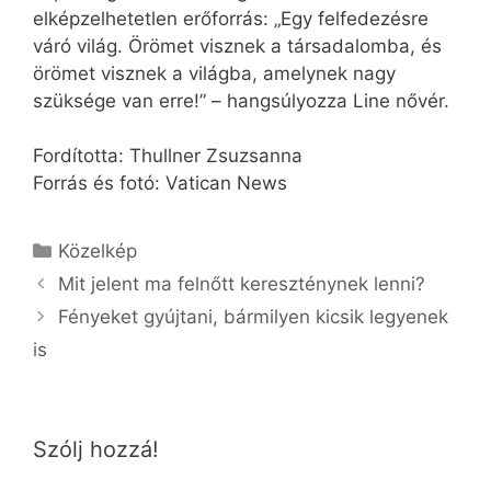
elképzelhetetlen erőforrás: „Egy felfedezésre
váró világ. Örömet visznek a társadalomba, és
örömet visznek a világba, amelynek nagy
szüksége van erre!” – hangsúlyozza Line nővér.
Fordította: Thullner Zsuzsanna
Forrás és fotó: Vatican News
Kategória
Közelkép
Mit jelent ma felnőtt kereszténynek lenni?
Fényeket gyújtani, bármilyen kicsik legyenek
is
Szólj hozzá!