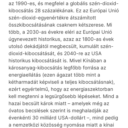
az 1990-es, és megfelel a globális szén-dioxid-
kibocsátás 28 százalékának. Ez az Európai Unió
szén-dioxid-egyenértékre átszámított
összkibocsátásának csaknem kétszerese. Mi
több, a 2030-as évekre eléri az Európai Unió
úgynevezett historikus, azaz az 1800-as évek
utolsó dekádjától megbecsült, kumulált szén-
dioxid-kibocsátását, és 2040-re az USA
historikus kibocsátását is. Mivel Kínában a
károsanyag-kibocsátás legfőbb forrása az
energiaellátás (ezen ágazat több mint a
kétharmadát képviseli a teljes kibocsátásnak),
ezért egyértelmű, hogy az energiaszektorban
kell megtenni a legsürgősebb lépéseket. Mind a
hazai becsült károk miatt – amelyek még az
óvatos becslések szerint is meghaladják az
évenkénti 30 milliárd USA-dollárt –, mind pedig
a nemzetközi közösség nyomása miatt a kínai