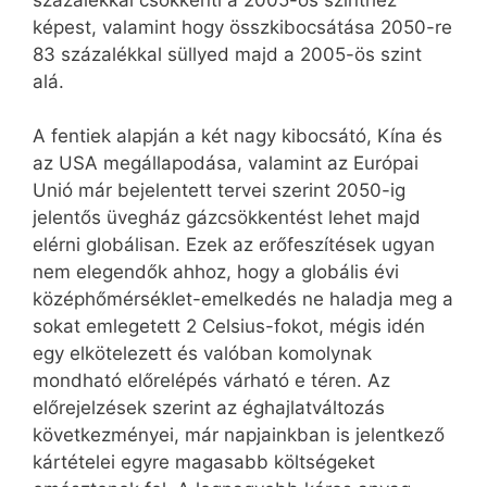
képest, valamint hogy összkibocsátása 2050-re
83 százalékkal süllyed majd a 2005-ös szint
alá.
A fentiek alapján a két nagy kibocsátó, Kína és
az USA megállapodása, valamint az Európai
Unió már bejelentett tervei szerint 2050-ig
jelentős üvegház gázcsökkentést lehet majd
elérni globálisan. Ezek az erőfeszítések ugyan
nem elegendők ahhoz, hogy a globális évi
középhőmérséklet-emelkedés ne haladja meg a
sokat emlegetett 2 Celsius-fokot, mégis idén
egy elkötelezett és valóban komolynak
mondható előrelépés várható e téren. Az
előrejelzések szerint az éghajlatváltozás
következményei, már napjainkban is jelentkező
kártételei egyre magasabb költségeket