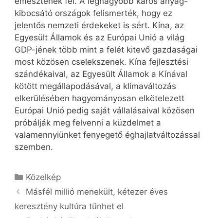
emésztenek fel. A legnagyobb káros anyag-
kibocsátó országok felismerték, hogy ez
jelentős nemzeti érdekeket is sért. Kína, az
Egyesült Államok és az Európai Unió a világ
GDP-jének több mint a felét kitevő gazdaságai
most közösen cselekszenek. Kína fejlesztési
szándékaival, az Egyesült Államok a Kínával
kötött megállapodásával, a klímaváltozás
elkerülésében hagyományosan elkötelezett
Európai Unió pedig saját vállalásaival közösen
próbálják meg felvenni a küzdelmet a
valamennyiünket fenyegető éghajlatváltozással
szemben.
Kategória
Közelkép
Másfél millió menekült, kétezer éves
keresztény kultúra tűnhet el