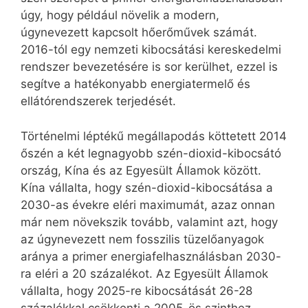
úgy, hogy például növelik a modern,
úgynevezett kapcsolt hőerőművek számát.
2016-tól egy nemzeti kibocsátási kereskedelmi
rendszer bevezetésére is sor kerülhet, ezzel is
segítve a hatékonyabb energiatermelő és
ellátórendszerek terjedését.
Történelmi léptékű megállapodás köttetett 2014
őszén a két legnagyobb szén-dioxid-kibocsátó
ország, Kína és az Egyesült Államok között.
Kína vállalta, hogy szén-dioxid-kibocsátása a
2030-as évekre eléri maximumát, azaz onnan
már nem növekszik tovább, valamint azt, hogy
az úgynevezett nem fosszilis tüzelőanyagok
aránya a primer energiafelhasználásban 2030-
ra eléri a 20 százalékot. Az Egyesült Államok
vállalta, hogy 2025-re kibocsátását 26-28
százalékkal csökkenti a 2005-ös szinthez