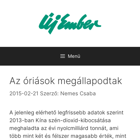
Kilépés
a
tartalomba
Menü
Az óriások megállapodtak
2015-02-21
Szerző:
Nemes Csaba
A jelenleg elérhető legfrissebb adatok szerint
2013-ban Kína szén-dioxid-kibocsátása
meghaladta az évi nyolcmilliárd tonnát, ami
több mint két és félszer magasabb érték, mint