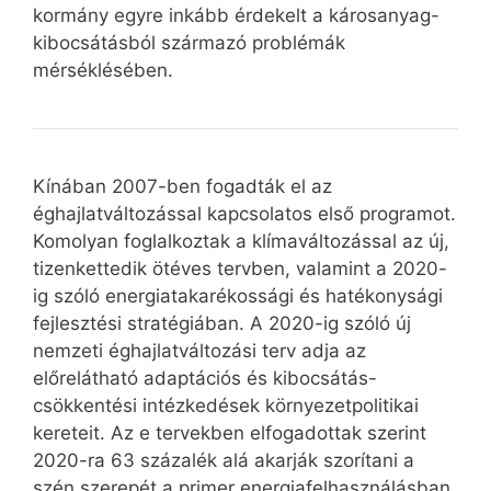
kormány egyre inkább érdekelt a károsanyag-
kibocsátásból származó problémák
mérséklésében.
Kínában 2007-ben fogadták el az
éghajlatváltozással kapcsolatos első programot.
Komolyan foglalkoztak a klímaváltozással az új,
tizenkettedik ötéves tervben, valamint a 2020-
ig szóló energiatakarékossági és hatékonysági
fejlesztési stratégiában. A 2020-ig szóló új
nemzeti éghajlatváltozási terv adja az
előrelátható adaptációs és kibocsátás-
csökkentési intézkedések környezetpolitikai
kereteit. Az e tervekben elfogadottak szerint
2020-ra 63 százalék alá akarják szorítani a
szén szerepét a primer energiafelhasználásban