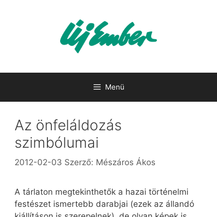
Kilépés
a
tartalomba
Menü
Az önfeláldozás
szimbólumai
2012-02-03
Szerző:
Mészáros Ákos
A tárlaton megtekinthetők a hazai történelmi
festészet ismertebb darabjai (ezek az állandó
kiállításon is szerepelnek), de olyan képek is,