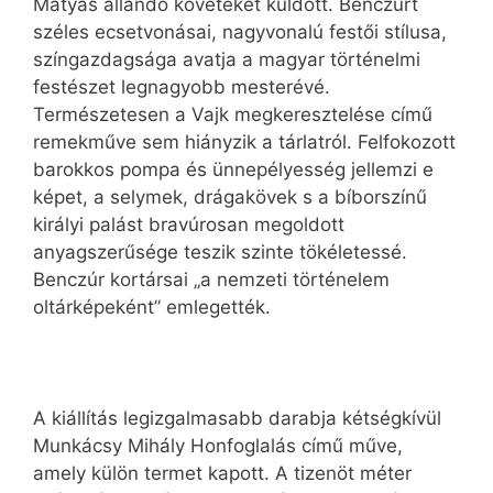
Mátyás állandó követeket küldött. Benczúrt
széles ecsetvonásai, nagyvonalú festői stílusa,
színgazdagsága avatja a magyar történelmi
festészet legnagyobb mesterévé.
Természetesen a Vajk megkeresztelése című
remekműve sem hiányzik a tárlatról. Felfokozott
barokkos pompa és ünnepélyesség jellemzi e
képet, a selymek, drágakövek s a bíborszínű
királyi palást bravúrosan megoldott
anyagszerűsége teszik szinte tökéletessé.
Benczúr kortársai „a nemzeti történelem
oltárképeként” emlegették.
A kiállítás legizgalmasabb darabja kétségkívül
Munkácsy Mihály Honfoglalás című műve,
amely külön termet kapott. A tizenöt méter