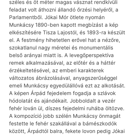
széles és öt méter magas vásznat rendkívüli
feladat volt áthozni állandó őrzési helyéről, a
Parlamentből. Jókai Mór ötlete nyomán
Munkácsy 1890-ben kapott megbízást a kép
elkészítésére Tisza Lajostól, és 1893-ra készült
el. A festmény hihetetlen erővel hat a nézőre,
szokatlanul nagy méretei és monumentális
belső arányai miatt is. A levegőperspektíva
remek alkalmazásával, az előtér és a háttér
érzékeltetésével, az emberi karakterek
változatos ábrázolásával, anyagszerűséggel
emeli Munkácsy egyedülállóvá ezt az alkotását.
A képen Árpád fejedelem fogadja a szlávok
hódolatát és ajándékait. Jobboldalt a vezér
fehér lován ül, díszes fejedelmi ruhába öltözve.
A kompozíció jobb szélén Munkácsy önmagát
festette le fehér szakállával a bámészkodók
között, Árpádtól balra, fekete lovon pedig Jókai