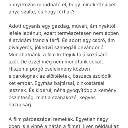
annyi közös mondható el, hogy mindkettőjüket
anya szülte, és hogy férfiak?
Adott ugyanis egy gazdag, művelt, ám nyaktól
lefelé lebénult, ezért természetesen nem éppen
életvidám francia férfi. És adott egy csóró, ám
bivalyerős, jókedvű szenegáli bevándorló.
Mondhatnánk: a film kettejük találkozásáról
szól. De ezzel még nem mondtunk sokat.
Hiszen a pörgő cselekmény közben
elpárolognak az előítéletek, összecsiszolódik
két ember. Egymás bajtársai, cinkostársai
lesznek. És kiderül, néha gyógyítóbb a kemény
őszinteség, mint a szánakozó, kegyes
hazugság.
A film párbeszédei remekek. Egyetlen nagy
poén is elvinné a hátán a filmet, ilyen például az