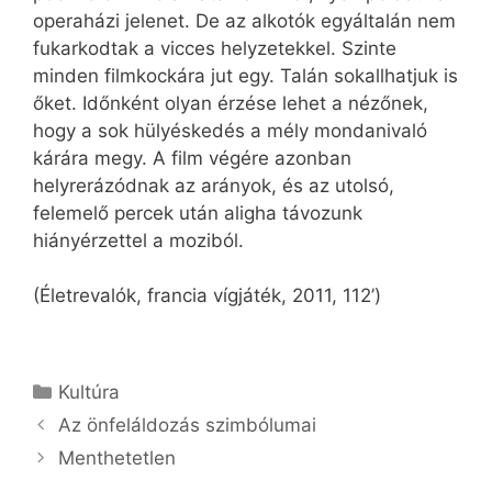
operaházi jelenet. De az alkotók egyáltalán nem
fukarkodtak a vicces helyzetekkel. Szinte
minden filmkockára jut egy. Talán sokallhatjuk is
őket. Időnként olyan érzése lehet a nézőnek,
hogy a sok hülyéskedés a mély mondanivaló
kárára megy. A film végére azonban
helyrerázódnak az arányok, és az utolsó,
felemelő percek után aligha távozunk
hiányérzettel a moziból.
(Életrevalók, francia vígjáték, 2011, 112’)
Kategória
Kultúra
Az önfeláldozás szimbólumai
Menthetetlen