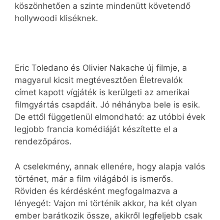
köszönhetően a szinte mindenütt követendő
hollywoodi kliséknek.
Eric Toledano és Olivier Nakache új filmje, a
magyarul kicsit megtévesztően Életrevalók
címet kapott vígjáték is kerülgeti az amerikai
filmgyártás csapdáit. Jó néhányba bele is esik.
De ettől függetlenül elmondható: az utóbbi évek
legjobb francia komédiáját készítette el a
rendezőpáros.
A cselekmény, annak ellenére, hogy alapja valós
történet, már a film világából is ismerős.
Röviden és kérdésként megfogalmazva a
lényegét: Vajon mi történik akkor, ha két olyan
ember barátkozik össze, akikről legfeljebb csak