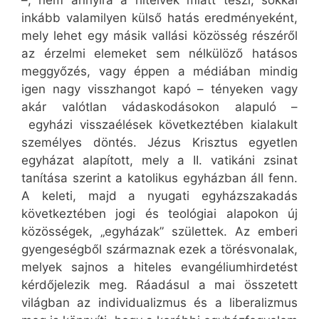
–, nem annyira a hitelvek miatt teszi, sokkal
inkább valamilyen külső hatás eredményeként,
mely lehet egy másik vallási közösség részéről
az érzelmi elemeket sem nélkülöző hatásos
meggyőzés, vagy éppen a médiában mindig
igen nagy visszhangot kapó – tényeken vagy
akár valótlan vádaskodásokon alapuló –
egyházi visszaélések következtében kialakult
személyes döntés. Jézus Krisztus egyetlen
egyházat alapított, mely a II. vatikáni zsinat
tanítása szerint a katolikus egyházban áll fenn.
A keleti, majd a nyugati egyházszakadás
következtében jogi és teológiai alapokon új
közösségek, „egyházak” születtek. Az emberi
gyengeségből származnak ezek a törésvonalak,
melyek sajnos a hiteles evangéliumhirdetést
kérdőjelezik meg. Ráadásul a mai összetett
világban az individualizmus és a liberalizmus