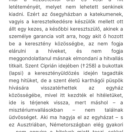
letéteményét, melyet nem lehetett senkinek
kiadni. Ezért az ősegyházban a katekumenek,
vagyis a keresztelkedésre készülők mellett ott
állt egy kezes, a későbbi keresztszülő, akinek a
személye garancia volt arra, hogy akit ő hozott
be a keresztény közösségbe, az nem fogja
elárulni a híveket, és nem fogja
meggondolatlanul másnak elmondani a hitvallás
titkait. Szent Ciprián idejében (†258) a bukottak
(lapsi) a keresztényüldözés idején tagadták
meg hitüket, de a szent életű karthágói püspök
hívására visszatérhettek az egyház
közösségébe, mivel itt kezdték el hitéletüket,
ide is térjenek vissza, mert máshol – a
misztériumvallásokban – nem találnak
üdvösséget. Aki ma hagyja el az egyházat – s
ez Ausztriában, Németországban elég gyakori