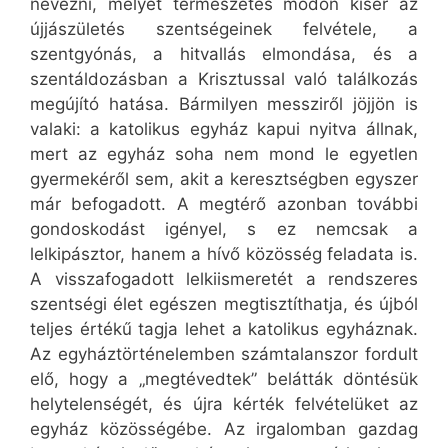
nevezni, melyet természetes módon kísér az
újjászületés szentségeinek felvétele, a
szentgyónás, a hitvallás elmondása, és a
szentáldozásban a Krisztussal való találkozás
megújító hatása. Bármilyen messziről jöjjön is
valaki: a katolikus egyház kapui nyitva állnak,
mert az egyház soha nem mond le egyetlen
gyermekéről sem, akit a keresztségben egyszer
már befogadott. A megtérő azonban további
gondoskodást igényel, s ez nemcsak a
lelkipásztor, hanem a hívő közösség feladata is.
A visszafogadott lelkiismeretét a rendszeres
szentségi élet egészen megtisztíthatja, és újból
teljes értékű tagja lehet a katolikus egyháznak.
Az egyháztörténelemben számtalanszor fordult
elő, hogy a „megtévedtek” belátták döntésük
helytelenségét, és újra kérték felvételüket az
egyház közösségébe. Az irgalomban gazdag