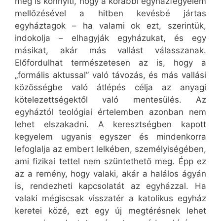
meg is könnyíti, hogy a korábbi egyházfegyelem
mellőzésével a hitben kevésbé jártas
egyháztagok – ha valami ok ezt, szerintük,
indokolja – elhagyják egyházukat, és egy
másikat, akár más vallást válasszanak.
Előfordulhat természetesen az is, hogy a
„formális aktussal” való távozás, és más vallási
közösségbe való átlépés célja az anyagi
kötelezettségektől való mentesülés. Az
egyháztól teológiai értelemben azonban nem
lehet elszakadni. A keresztségben kapott
kegyelem ugyanis egyszer és mindenkorra
lefoglalja az embert lelkében, személyiségében,
ami fizikai tettel nem szüntethető meg. Épp ez
az a remény, hogy valaki, akár a halálos ágyán
is, rendezheti kapcsolatát az egyházzal. Ha
valaki mégiscsak visszatér a katolikus egyház
keretei közé, ezt egy új megtérésnek lehet