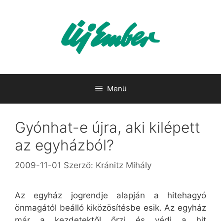
Kilépés
a
tartalomba
Menü
Gyónhat-e újra, aki kilépett
az egyházból?
2009-11-01
Szerző:
Kránitz Mihály
Az egyház jogrendje alapján a hitehagyó
önmagától beálló kiközösítésbe esik. Az egyház
már a kezdetektől őrzi és védi a hit