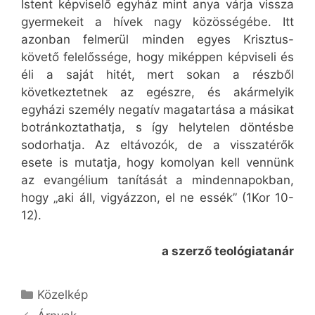
Istent képviselő egyház mint anya várja vissza
gyermekeit a hívek nagy közösségébe. Itt
azonban felmerül minden egyes Krisztus-
követő felelőssége, hogy miképpen képviseli és
éli a saját hitét, mert sokan a részből
következtetnek az egészre, és akármelyik
egyházi személy negatív magatartása a másikat
botránkoztathatja, s így helytelen döntésbe
sodorhatja. Az eltávozók, de a visszatérők
esete is mutatja, hogy komolyan kell vennünk
az evangélium tanítását a mindennapokban,
hogy „aki áll, vigyázzon, el ne essék” (1Kor 10-
12).
a szerző teológiatanár
Kategória
Közelkép