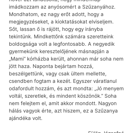
imádkozzam az anyósomért a Szűzanyához.
Mondhatom, ez nagy erőt adott, hogy a
megjegyzéseket, a kioktatásokat elviseljem.
Sőt, lassan ő is rájött, hogy egy irányba
tekintünk. Mindkettőnk számára szeretteink
boldogsága volt a legfontosabb. A negyedik
gyermekünk keresztelőjének másnapján a
„Mami” kórházba került, ahonnan már soha nem
jött haza. Naponta bejártam hozzá,
beszélgettünk, vagy csak ültem mellette,
csendben fogtam a kezét. Egyszer váratlanul
odafordult hozzám, és azt mondta: „Jó menyem
voltál, szeretlek, és mindent köszönök.” Soha
nem felejtem el, amit akkor mondott. Nagyon
hálás vagyok érte, azt hiszem, ez a Szűzanya
ajándéka volt.