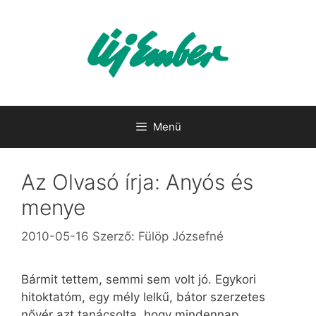
Kilépés
a
tartalomba
Menü
Az Olvasó írja: Anyós és
menye
2010-05-16
Szerző:
Fülöp Józsefné
Bármit tettem, semmi sem volt jó. Egykori
hitoktatóm, egy mély lelkű, bátor szerzetes
nővér azt tanácsolta, hogy mindennap