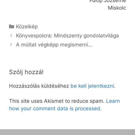
Fülöp Józsefné
Miskolc
Kategória
Közelkép
Könyvespolcra: Mindszenty gondolatvilága
A múltat végképp megismerni…
Szólj hozzá!
Hozzászólás küldéséhez
be kell jelentkezni
.
This site uses Akismet to reduce spam.
Learn
how your comment data is processed.