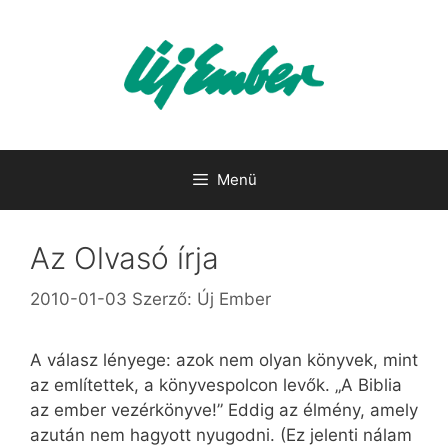
Kilépés
a
tartalomba
Menü
Az Olvasó írja
2010-01-03
Szerző:
Új Ember
A válasz lényege: azok nem olyan könyvek, mint
az említettek, a könyvespolcon levők. „A Biblia
az ember vezérkönyve!” Eddig az élmény, amely
azután nem hagyott nyugodni. (Ez jelenti nálam