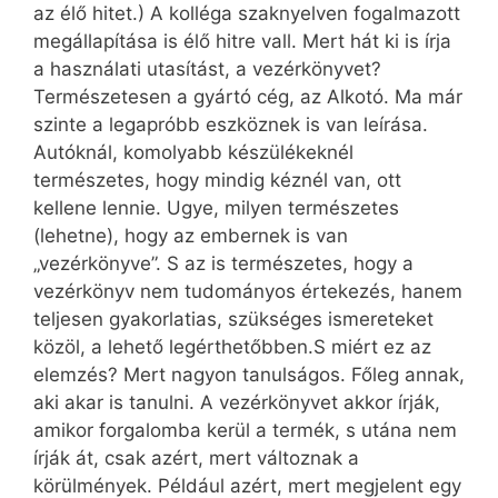
az élő hitet.) A kolléga szaknyelven fogalmazott
megállapítása is élő hitre vall. Mert hát ki is írja
a használati utasítást, a vezérkönyvet?
Természetesen a gyártó cég, az Alkotó. Ma már
szinte a legapróbb eszköznek is van leírása.
Autóknál, komolyabb készülékeknél
természetes, hogy mindig kéznél van, ott
kellene lennie. Ugye, milyen természetes
(lehetne), hogy az embernek is van
„vezérkönyve”. S az is természetes, hogy a
vezérkönyv nem tudományos értekezés, hanem
teljesen gyakorlatias, szükséges ismereteket
közöl, a lehető legérthetőbben.S miért ez az
elemzés? Mert nagyon tanulságos. Főleg annak,
aki akar is tanulni. A vezérkönyvet akkor írják,
amikor forgalomba kerül a termék, s utána nem
írják át, csak azért, mert változnak a
körülmények. Például azért, mert megjelent egy