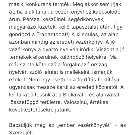
másik, konkurens termék. Még akkor sem írják
át, ha alakítanak a vezérkönyvhöz kapcsolódó
árun. Persze, készülnek segédkönyvek,
magyarázó füzetek, kellő tapasztalat után. (Így
gondozd a Trabantodat!) A kiindulás, az alap
azonban mindig az eredeti vezérkönyv. A jó
vezérkönyv a gyártó nyelvén íródik. Viszont a jó
termékek elkerülnek különböző helyekre. Ma
már szinte kötelező a forgalmazó ország
nyelvén szóló leírást is mellékelni. Ismerjük
ezeket! Nem egy esetben a fordítás fordítása
ugyancsak messze kerül az eredeti közléstől. A
leírtakat ültessük át a Bibliával – és alanyával –
összefüggő területre. Valószínű, értékes
következtetésekre jutunk.
Becsüljük meg az „ember vezérkönyvét” – és
Szerzőjét.