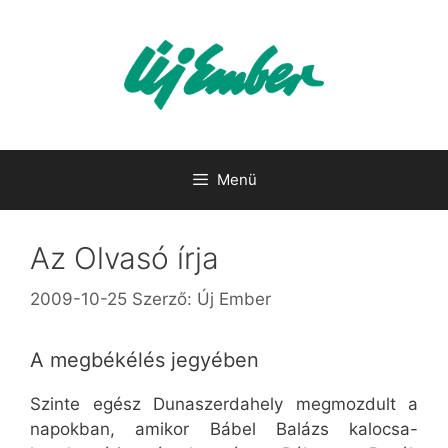
Kilépés
a
tartalomba
Menü
Az Olvasó írja
2009-10-25
Szerző:
Új Ember
A megbékélés jegyében
Szinte egész Dunaszerdahely megmozdult a
napokban, amikor Bábel Balázs kalocsa-