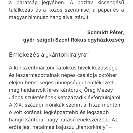
a barátság jegyében. A pozitív kicsengésű
találkozás és a közös szentmise, a pápai és a
magyar himnusz hangjaival zárult.
Schmidt Péter,
győr-szigeti Szent Rókus egyházközség
Emlékezés a „kántorkirályra”
A kunszentmártoni katolikus hívek közössége
és leszármazottainak népes családja október
elején bensőséges ünnepséggel emlékezett
meg hajdanvolt híres kántoruk, Öreg Mezey
János születésének kétszázadik évfordulójáról.
A XIX. századi krónikák szerint a Tisza mentén
ő volt korának legképzettebb és legszebb
hangú kántora, nagy hatású énekszerzője. Az
erőteljes, hatalmas bajuszú „kántorkirály” –