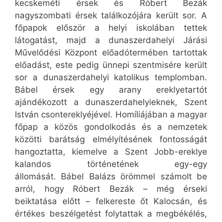
kecskeméti érsek és Róbert Bezák
nagyszombati érsek találkozójára került sor. A
főpapok először a helyi iskolában tettek
látogatást, majd a dunaszerdahelyi Járási
Művelődési Központ előadótermében tartottak
előadást, este pedig ünnepi szentmisére került
sor a dunaszerdahelyi katolikus templomban.
Bábel érsek egy arany ereklyetartót
ajándékozott a dunaszerdahelyieknek, Szent
István csontereklyéjével. Homíliájában a magyar
főpap a közös gondolkodás és a nemzetek
közötti barátság elmélyítésének fontosságát
hangoztatta, kiemelve a Szent Jobb-ereklye
kalandos történetének egy-egy
állomását. Bábel Balázs örömmel számolt be
arról, hogy Róbert Bezák – még érseki
beiktatása előtt – felkereste őt Kalocsán, és
értékes beszélgetést folytattak a megbékélés,