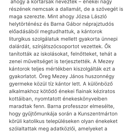
ahogy a kortársak nevezték – énekei nagy
részének nemcsak a dallamát, de a szövegét is
maga szerezte. Mint ahogy Józsa László
helytörténész és Barna Gábor néprajztudós
előadásából megtudhattuk, a kántorok
liturgikus szolgálatuk mellett gyakorta ünnepi
dalárdát, színjátszócsoportot vezettek. Ők
tanították az iskolásokat, felnőtteket, tehát a
zenei műveltséget is terjesztették. A Mezey
kántorok teljes mértékben kiszolgálták ezt a
gyakorlatot. Öreg Mezey János huszonnégy
gyermeke közül tíz kántor lett. A különböző
alkalmakhoz kötődő énekei fiainak kéziratos
kottáiban, nyomtatott énekeskönyveiben
maradtak fenn. Barna professzor elmesélte,
hogy gyűjtőmunkája során a Kunszentmárton
körüli katolikus településeken olyan énekeket
szólaltattak meg adatközlői, amelyeket a