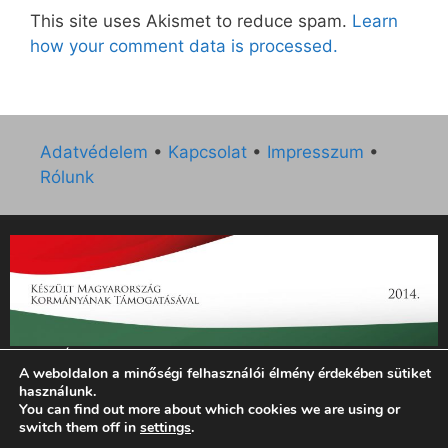
This site uses Akismet to reduce spam.
Learn
how your comment data is processed.
Adatvédelem
•
Kapcsolat
•
Impresszum
•
Rólunk
„Az Új Ember katolikus hetilap 2014. évi működésének
A weboldalon a minőségi felhasználói élmény érdekében sütiket
támogatását az EGYH-KCP-14-P-0121 sz. támogatási
használunk.
szerződés keretében 3 000 000 Ft összegben támogatta az
You can find out more about which cookies we are using or
Emberi Erőforrások Minisztériuma.”
switch them off in
settings
.