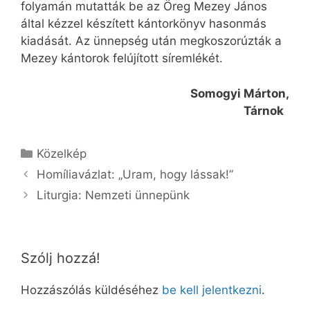
folyamán mutatták be az Öreg Mezey János
által kézzel készített kántorkönyv hasonmás
kiadását. Az ünnepség után megkoszorúzták a
Mezey kántorok felújított síremlékét.
Somogyi Márton,
Tárnok
Kategória
Közelkép
Homíliavázlat: „Uram, hogy lássak!”
Liturgia: Nemzeti ünnepünk
Szólj hozzá!
Hozzászólás küldéséhez
be kell jelentkezni
.