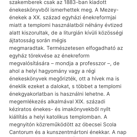
szakemberek csak az 1883-ban kiadott
énekeskönyvből ismerhettek meg. A Mezey-
énekek a XX. század egyházi énekreformjai
miatt a templomi használatból néhány évtized
alatt kiszorultak, de a liturgián kívüli közösségi
ájtatosság során mégis
megmaradtak. Természetesen elfogadható az
egyház törekvése az énekreform
megvalósítására – mondja a professzor –, de
ahol a helyi hagyomány vagy a régi
énekeskönyvek megőrizték, ott a hívek ma is
éneklik ezeket a dalokat, s többet a templomi
énekgyakorlatban is használni lehetne. A
megemlékezés alkalmával XIX. századi
kéziratos énekes- és imakönyvekből nyílt
kiállítás a helyi katolikus templomban. A
megnyitón közreműködött az óbecsei Scola
Cantorum és a kunszentmártoni énekkar. A nap