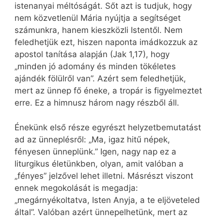
istenanyai méltóságát. Sőt azt is tudjuk, hogy
nem közvetlenül Mária nyújtja a segítséget
számunkra, hanem kieszközli Istentől. Nem
feledhetjük ezt, hiszen naponta imádkozzuk az
apostol tanítása alapján (Jak 1,17), hogy
„minden jó adomány és minden tökéletes
ajándék fölülről van”. Azért sem feledhetjük,
mert az ünnep fő éneke, a tropár is figyelmeztet
erre. Ez a himnusz három nagy részből áll.
Énekünk első része egyrészt helyzetbemutatást
ad az ünneplésről: „Ma, igaz hitű népek,
fényesen ünneplünk.” Igen, nagy nap ez a
liturgikus életünkben, olyan, amit valóban a
„fényes” jelzővel lehet illetni. Másrészt viszont
ennek megokolását is megadja:
„megárnyékoltatva, Isten Anyja, a te eljöveteled
által”. Valóban azért ünnepelhetünk, mert az