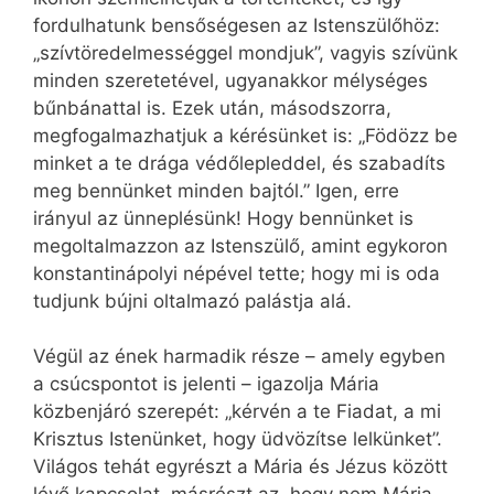
fordulhatunk bensőségesen az Istenszülőhöz:
„szívtöredelmességgel mondjuk”, vagyis szívünk
minden szeretetével, ugyanakkor mélységes
bűnbánattal is. Ezek után, másodszorra,
megfogalmazhatjuk a kérésünket is: „Födözz be
minket a te drága védőlepleddel, és szabadíts
meg bennünket minden bajtól.” Igen, erre
irányul az ünneplésünk! Hogy bennünket is
megoltalmazzon az Istenszülő, amint egykoron
konstantinápolyi népével tette; hogy mi is oda
tudjunk bújni oltalmazó palástja alá.
Végül az ének harmadik része – amely egyben
a csúcspontot is jelenti – igazolja Mária
közbenjáró szerepét: „kérvén a te Fiadat, a mi
Krisztus Istenünket, hogy üdvözítse lelkünket”.
Világos tehát egyrészt a Mária és Jézus között