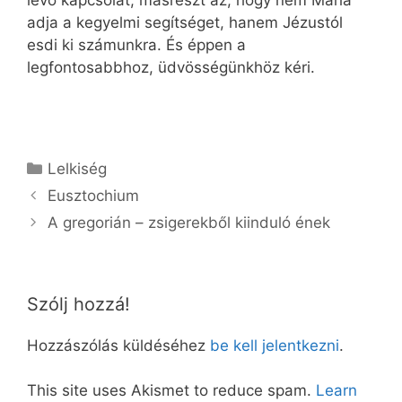
lévő kapcsolat, másrészt az, hogy nem Mária
adja a kegyelmi segítséget, hanem Jézustól
esdi ki számunkra. És éppen a
legfontosabbhoz, üdvösségünkhöz kéri.
Kategória
Lelkiség
Eusztochium
A gregorián – zsigerekből kiinduló ének
Szólj hozzá!
Hozzászólás küldéséhez
be kell jelentkezni
.
This site uses Akismet to reduce spam.
Learn