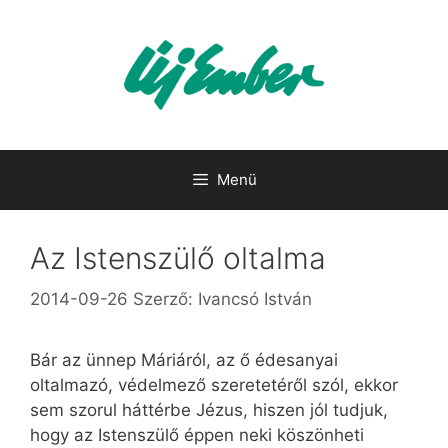
Kilépés
a
tartalomba
Menü
Az Istenszülő oltalma
2014-09-26
Szerző:
Ivancsó István
Bár az ünnep Máriáról, az ő édesanyai
oltalmazó, védelmező szeretetéről szól, ekkor
sem szorul háttérbe Jézus, hiszen jól tudjuk,
hogy az Istenszülő éppen neki köszönheti