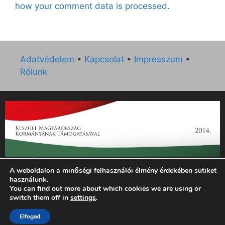
how your comment data is processed.
Adatvédelem
•
Kapcsolat
•
Impresszum
•
Rólunk
„Az Új Ember katolikus hetilap 2014. évi működésének
A weboldalon a minőségi felhasználói élmény érdekében sütiket
támogatását az EGYH-KCP-14-P-0121 sz. támogatási
használunk.
szerződés keretében 3 000 000 Ft összegben támogatta az
You can find out more about which cookies we are using or
Emberi Erőforrások Minisztériuma.”
switch them off in
settings
.
Elfogad
© 2026 Magyar Kurír - Új Ember
• Készült
GeneratePress