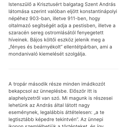
Istenszülő a Krisztusért balgatag Szent András
látomása szerint valóban eljött konstantinápolyi
népéhez 903-ban, illetve 911-ben, hogy
oltalmazó segítségét adja a pestisben, illetve a
szaracén sereg ostromlásától fenyegetett
híveinek. Bájos költői eszköz jelenik meg a
„fényes és beárnyékolt” ellentétpárban, ami a
mondanivaló kiemelését szolgálja.
A tropár második része minden imádkozót
bekapcsol az ünneplésbe. Először itt is
alaphelyzetről van szó. Mi magunk is részesei
lehetünk az András által látott nagy
eseménynek, legalábbis áttételesen: „a te
legtisztább képedre tekintvén”. Az ünnepi
ikonon szemlélhetjük a történteket, és így