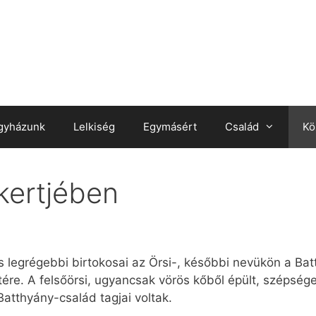
gyházunk
Lelkiség
Egymásért
Család
Kö
kertjében
s legrégebbi birtokosai az Örsi-, későbbi nevükön a Bat
etére. A felsőörsi, ugyancsak vörös kőből épült, szépsé
Batthyány-család tagjai voltak.