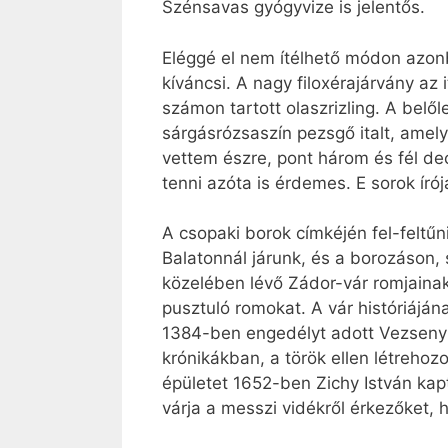
Szénsavas gyógyvize is jelentős.
Eléggé el nem ítélhető módon azonb
kíváncsi. A nagy filoxérajárvány az 
számon tartott olaszrizling. A belől
sárgásrózsaszín pezsgő italt, amel
vettem észre, pont három és fél deci
tenni azóta is érdemes. E sorok író
A csopaki borok címkéjén fel-feltű
Balatonnál járunk, és a borozáson,
közelében lévő Zádor-vár romjainak 
pusztuló romokat. A vár históriáján
1384-ben engedélyt adott Vezsenyi
krónikákban, a török ellen létreho
épületet 1652-ben Zichy István kapta
várja a messzi vidékről érkezőket,