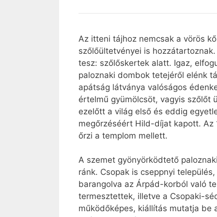
Az itteni tájhoz nemcsak a vörös k
szőlőültetvényei is hozzátartozna
tesz: szőlőskertek alatt. Igaz, elf
paloznaki dombok tetejéről elénk táru
apátság látványa valóságos édenke
értelmű gyümölcsöt, vagyis szőlőt ü
ezelőtt a világ első és eddig egye
megőrzéséért Hild-díjat kapott. Az 
őrzi a templom mellett.
A szemet gyönyörködtető paloznaki 
ránk. Csopak is cseppnyi település, 
barangolva az Árpád-korból való tem
termesztettek, illetve a Csopaki-s
működőképes, kiállítás mutatja be a