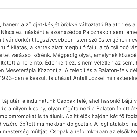
ő, hanem a zöldjét-kékjét örökké változtató Balaton é
k. Nincs ez másként a szomszédos Paloznakon sem, ame
ogult vándorként legszívesebben Isten szőlőskertjének n
ló kilátás, a kertek alatt megbújó falu, a tó csillogó viz
rtet varázsol körénk. Mégpedig olyat, amelynek közepé
ltetett a Teremtő. Édenkert ez, s nem véletlen az sem, 
tlen Meseterápia Központja. A település a Balaton-felv
1993-ban elkészült faluházat Antall József minisztereln
táj után elindulhatunk Csopak felé, ahol hasonló bájú v
de amilyen kicsiny, olyan régóta nézi a Balaton felett át
plomromokat is találunk. Az itt élők hajdan két fő fogla
éd vizére épített malmokban dolgoztak. A legfiatalabb 
 mesterség múltját. Csopak a reformkorban az elsők köz