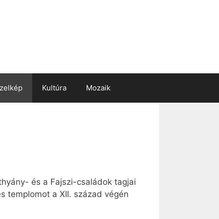
zelkép
Kultúra
Mozaik
thyány- és a Fajszi-családok tagjai
ges templomot a XII. század végén