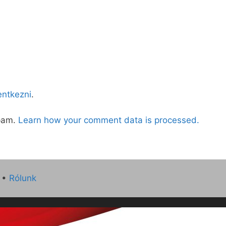
lentkezni
.
spam.
Learn how your comment data is processed.
•
Rólunk