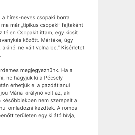
b a híres-neves csopaki borra
 ma már „tipikus csopaki” fajtaként
z télen Csopakit ittam, egy kicsit
savanykás között. Mértéke, úgy
akinél ne vált volna be.” Kísérletet
.
ut érdemes megjegyeznünk. Ha a
i, ne hagyjuk ki a Pécsely
tán érhetjük el a gazdátlanul
ou Mária királynő volt az, aki
a későbbiekben nem szerepelt a
lanul omladozni kezdtek. A romos
nőtt területen egy kilátó hívja,