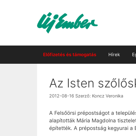
Kilépés
a
tartalomba
Előfizetés és támogatás
Hírek
E
Az Isten szőlős
2012-08-16
Szerző:
Koncz Veronika
A Felsőörsi prépostságot a települé
alapították Mária Magdolna tisztel
építették. A prépostság kegyurai a 