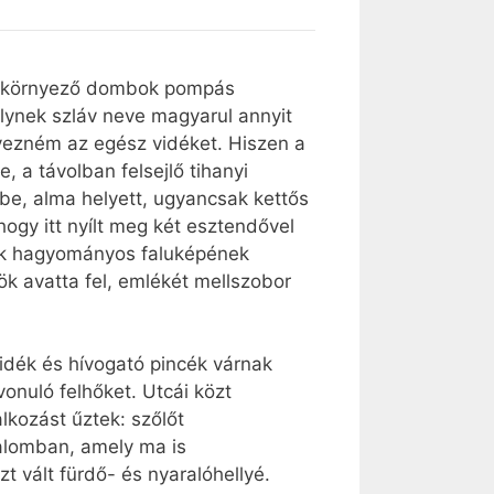
s a környező dombok pompás
lynek szláv neve magyarul annyit
evezném az egész vidéket. Hiszen a
e, a távolban felsejlő tihanyi
be, alma helyett, ugyancsak kettős
hogy itt nyílt meg két esztendővel
idék hagyományos faluképének
ök avatta fel, emlékét mellszobor
idék és hívogató pincék várnak
vonuló felhőket. Utcái közt
lkozást űztek: szőlőt
malomban, amely ma is
t vált fürdő- és nyaralóhellyé.