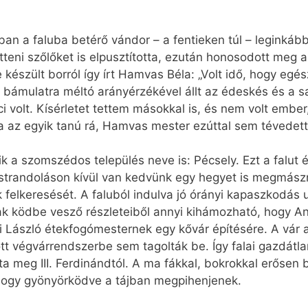
an a faluba betérő vándor – a fentieken túl – leginkáb
itteni szőlőket is elpusztította, ezután honosodott meg a
e készült borról így írt Hamvas Béla: „Volt idő, hogy egés
y bámulatra méltó arányérzékével állt az édeskés és a 
 volt. Kísérletet tettem másokkal is, és nem volt ember, 
ja az egyik tanú rá, Hamvas mester ezúttal sem tévedett
nik a szomszédos település neve is: Pécsely. Ezt a fal
 strandoláson kívül van kedvünk egy hegyet is megmászn
felkeresését. A faluból indulva jó órányi kapaszkodás u
ak ködbe vesző részleteiből annyi kihámozható, hogy Anj
 László étekfogómesternek egy kővár építésére. A vár 
zott végvárrendszerbe sem tagolták be. Így falai gazdát
 meg III. Ferdinándtól. A ma fákkal, bokrokkal erősen be
 hogy gyönyörködve a tájban megpihenjenek.