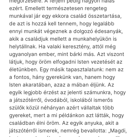
megőrzésére. A férjem pedig nagyon hálás
ezért. Emellett természetesen rengeteg
munkával jár egy ekkora család összetartása,
de azt is hozzá kell tennem, hogy legalább
ennyi munkát végeznek a dolgozó édesanyák,
akik a családjuk mellett a munkahelyükön is
helytállnak. Ha valaki keresztény, attól még
ugyanolyan ember, mint bárki más. Azt viszont
látjuk, hogy öröm elfogadni Isten vezetését az
életünkben. Egy másik tapasztalatunk: nem az
a fontos, hány gyerekünk van, hanem hogy
Isten akaratában, azaz a mában éljünk. Az
egyik legjobb érzést az jelenti számunkra, hogy
a játszótérről, óvodából, iskolából ismerős
szülők közül néhányan azért vállaltak több
gyereket, mert a mi példánkon azt látták, hogy
családban élni öröm. Az egyik anyuka, akit a
játszótérről ismerek, nemrég bevallotta: „Magdi,