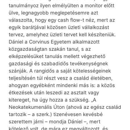
tanulmányoz ilyen elmélyülten a monitor előtt
ülve, legnagyobb meglepetésemre azt
válaszolta, hogy egy cash flow-t néz, mert az
egyik barátjával közösen üzleti vállalkozást
tervez, amelyhez üzleti tervet kell készíteniük.
Dániel a Corvinus Egyetem alkalmazott
közgazdaságtan szakán tanul, s az
elképzelésüket tanulás mellett végezhető
gazdasági és szabadidős tevékenységnek
szánják. A rangidős a saját kötelességeinek
teljesítésén túl részt vesz a család életében,
ahogyan egyébként mindenki más is: a közös
étkezések után leszedi az asztalt vagy
kitereget, ha úgy hozza a szükség. „A
Neokatekumenális Úton (ahová az egész család
tartozik – a szerk.) tizenévesen kevésbé
szerettem járni – mondja Dániel –, mert
kötelező volt, de mára ez megváltozott, és