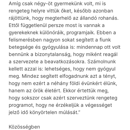
Amíg csak négy-öt gyermekünk volt, mi is
rengeteg helyre vittük őket, később azonban
rájöttünk, hogy megterhelő az állandó rohanás.
Ettől függetlenül persze most is vannak a
gyerekeknek különóráik, programjaik. Ebben a
felismerésben nagyon sokat segített a fiunk
betegsége és gyógyulása is: mindennap ott volt
bennünk a bizonytalanság, hogy miként reagál
a szervezete a beavatkozásokra. Számolnunk
kellett azzal is: lehetséges, hogy nem gyógyul
meg. Mindez segített elfogadnunk azt a tényt,
hogy nem ezért a néhány földi évünkért élünk,
hanem az örök életért. Ekkor értettük meg,
hogy sokszor csak azért szerveztünk rengeteg
programot, hogy ne érzékeljük a végességet
jelző idő könyörtelen múlását.”
Közösségben