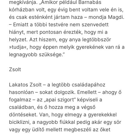
megkívánja. „Amikor például Barnabás
kórházban volt, egy évig bent voltam vele én is,
és csak esténként jártam haza – mondja Magdi.
– Emiatt a többi testvére nem szenvedett
hiányt, mert pontosan érezték, hogy mi a
helyzet. Azt hiszem, egy anya legtöbbször
»tudja«, hogy éppen melyik gyerekének van rá a
legnagyobb szüksége.”
Zsolt
Lakatos Zsolt – a legtöbb családapához
hasonlóan – sokat dolgozik. Emellett – ahogy ő
fogalmaz – az „apai szigort” képviseli a
családban, és ő hozza meg a végső
döntéseket. Van, hogy elmegy a gyerekekkel
biciklizni, a nagyobb fiúkkal pedig akár egy sör
vagy egy üdítő mellett megbeszéli az őket