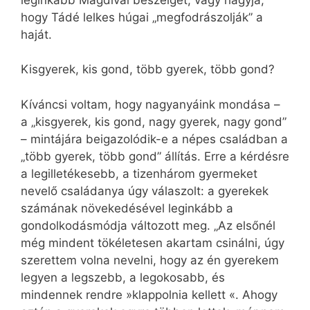
hogy Tádé lelkes húgai „megfodrászolják” a
haját.
Kisgyerek, kis gond, több gyerek, több gond?
Kíváncsi voltam, hogy nagyanyáink mondása –
a „kisgyerek, kis gond, nagy gyerek, nagy gond”
– mintájára beigazolódik-e a népes családban a
„több gyerek, több gond” állítás. Erre a kérdésre
a legilletékesebb, a tizenhárom gyermeket
nevelő családanya úgy válaszolt: a gyerekek
számának növekedésével leginkább a
gondolkodásmódja változott meg. „Az elsőnél
még mindent tökéletesen akartam csinálni, úgy
szerettem volna nevelni, hogy az én gyerekem
legyen a legszebb, a legokosabb, és
mindennek rendre »klappolnia kellett «. Ahogy