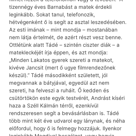
tizennégy éves Barnabást a matek érdekli
leginkább. Sokat tanul, telefonozik,
hétvégenként ő is segít az asztal leszedésében.
Az esti imának – mint mondja – mostanában
nem látja értelmét, de azért részt vesz benne.
Ottlétünk alatt Tádé – szintén ciszter diák – a
matekleckéjét írja éppen, és azt mondja:
„Minden Lakatos gyerek szereti a matekot,
kivéve Jancsit (mert ő ugye filmrendezőnek
készül).” Tádé másodikként született, jól
megvannak a bátyjával, egyedül azt nem
szereti, ha felveszi a ruháit. Ő kedden és
csütörtökön este egyik testvérét, Andrást kíséri
haza a Széll Kálmán térről, ezenkívül
rendszeresen segít a bevásárlásban is. Tádé
több mint két éve udvarol egy lánynak, és néha
előfordul, hogy ő is felmegy hozzájuk. Ilyenkor
leginkább Magdival beszélget, vagy hagyja,