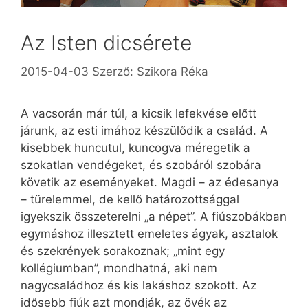
Az Isten dicsérete
2015-04-03
Szerző:
Szikora Réka
A vacsorán már túl, a kicsik lefekvése előtt
járunk, az esti imához készülődik a család. A
kisebbek huncutul, kuncogva méregetik a
szokatlan vendégeket, és szobáról szobára
követik az eseményeket. Magdi – az édesanya
– türelemmel, de kellő határozottsággal
igyekszik összeterelni „a népet”. A fiúszobákban
egymáshoz illesztett emeletes ágyak, asztalok
és szekrények sorakoznak; „mint egy
kollégiumban”, mondhatná, aki nem
nagycsaládhoz és kis lakáshoz szokott. Az
idősebb fiúk azt mondják, az övék az