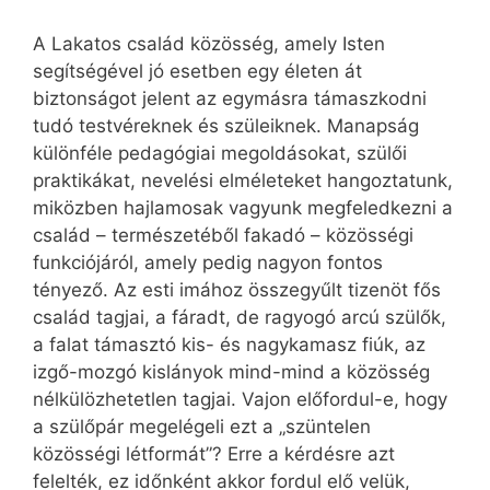
A Lakatos család közösség, amely Isten
segítségével jó esetben egy életen át
biztonságot jelent az egymásra támaszkodni
tudó testvéreknek és szüleiknek. Manapság
különféle pedagógiai megoldásokat, szülői
praktikákat, nevelési elméleteket hangoztatunk,
miközben hajlamosak vagyunk megfeledkezni a
család – természetéből fakadó – közösségi
funkciójáról, amely pedig nagyon fontos
tényező. Az esti imához összegyűlt tizenöt fős
család tagjai, a fáradt, de ragyogó arcú szülők,
a falat támasztó kis- és nagykamasz fiúk, az
izgő-mozgó kislányok mind-mind a közösség
nélkülözhetetlen tagjai. Vajon előfordul-e, hogy
a szülőpár megelégeli ezt a „szüntelen
közösségi létformát”? Erre a kérdésre azt
felelték, ez időnként akkor fordul elő velük,