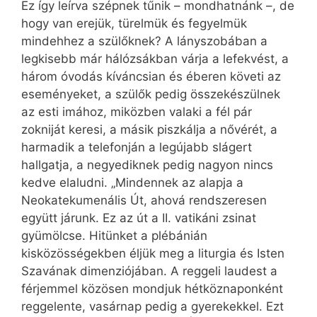
Ez így leírva szépnek tűnik – mondhatnánk –, de
hogy van erejük, türelmük és fegyelmük
mindehhez a szülőknek? A lányszobában a
legkisebb már hálózsákban várja a lefekvést, a
három óvodás kíváncsian és éberen követi az
eseményeket, a szülők pedig összekészülnek
az esti imához, miközben valaki a fél pár
zokniját keresi, a másik piszkálja a nővérét, a
harmadik a telefonján a legújabb slágert
hallgatja, a negyediknek pedig nagyon nincs
kedve elaludni. „Mindennek az alapja a
Neokatekumenális Út, ahová rendszeresen
együtt járunk. Ez az út a II. vatikáni zsinat
gyümölcse. Hitünket a plébánián
kisközösségekben éljük meg a liturgia és Isten
Szavának dimenziójában. A reggeli laudest a
férjemmel közösen mondjuk hétköznaponként
reggelente, vasárnap pedig a gyerekekkel. Ezt