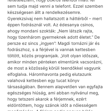
feltételeztem, hogy bokros teendői miatt fel
sem tudja majd venni a telefont. Ezzel szemben
készségesen állt a rendelkezésemre.
Gyerekzsivaj nem hallatszott a háttérből – mert
éppen fodrásznál volt. Az édesanya csinos,
ahogy mondani szokták: „Nem látszik rajta,
hogy tizenhárom gyermeknek adott életet.” De
persze ez sincs „ingyen”: Magdi tornázni jár és
fodrászhoz, s a férjével is vannak kettesben
töltött, közös programjaik. „Volt olyan időszak,
amikor minden pénteken elmentünk vacsorázni,
de most a közösség körüli teendőkkel vagyunk
elfoglalva. Háromhavonta pedig elutazunk
valahová kettesben egy tucat könyv
társaságában. Bennem alapvetően van egyfajta
egészséges hiúság, ami abban nyilvánul meg,
hogy tetszeni akarok a férjemnek, ezért
eldöntöttem, hogy szánok időt a nőiességem