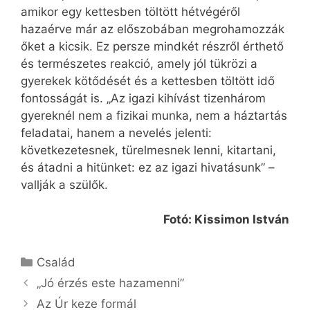
amikor egy kettesben töltött hétvégéről
hazaérve már az előszobában megrohamozzák
őket a kicsik. Ez persze mindkét részről érthető
és természetes reakció, amely jól tükrözi a
gyerekek kötődését és a kettesben töltött idő
fontosságát is. „Az igazi kihívást tizenhárom
gyereknél nem a fizikai munka, nem a háztartás
feladatai, hanem a nevelés jelenti:
következetesnek, türelmesnek lenni, kitartani,
és átadni a hitünket: ez az igazi hivatásunk” –
vallják a szülők.
Fotó: Kissimon István
Kategória
Család
„Jó érzés este hazamenni”
Az Úr keze formál