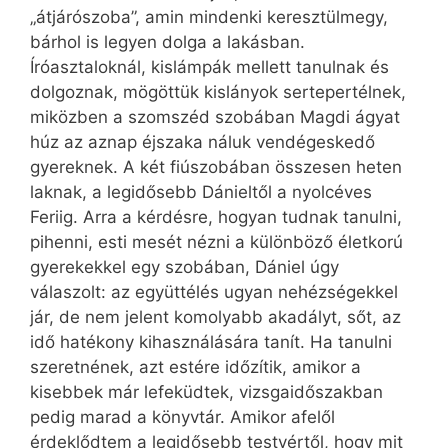
„átjárószoba”, amin mindenki keresztülmegy,
bárhol is legyen dolga a lakásban.
Íróasztaloknál, kislámpák mellett tanulnak és
dolgoznak, mögöttük kislányok sertepertélnek,
miközben a szomszéd szobában Magdi ágyat
húz az aznap éjszaka náluk vendégeskedő
gyereknek. A két fiúszobában összesen heten
laknak, a legidősebb Dánieltől a nyolcéves
Feriig. Arra a kérdésre, hogyan tudnak tanulni,
pihenni, esti mesét nézni a különböző életkorú
gyerekekkel egy szobában, Dániel úgy
válaszolt: az együttélés ugyan nehézségekkel
jár, de nem jelent komolyabb akadályt, sőt, az
idő hatékony kihasználására tanít. Ha tanulni
szeretnének, azt estére időzítik, amikor a
kisebbek már lefeküdtek, vizsgaidőszakban
pedig marad a könyvtár. Amikor afelől
érdeklődtem a legidősebb testvértől, hogy mit