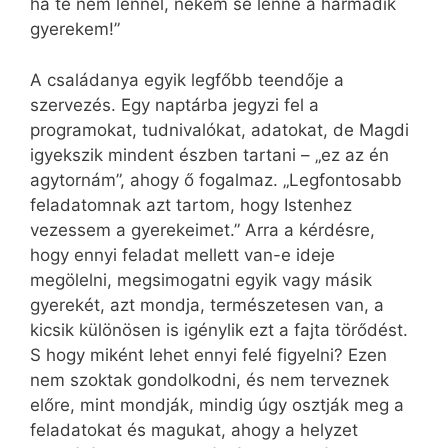
ha te nem lennél, nekem se lenne a harmadik
gyerekem!”
A családanya egyik legfőbb teendője a
szervezés. Egy naptárba jegyzi fel a
programokat, tudnivalókat, adatokat, de Magdi
igyekszik mindent észben tartani – „ez az én
agytornám”, ahogy ő fogalmaz. „Legfontosabb
feladatomnak azt tartom, hogy Istenhez
vezessem a gyerekeimet.” Arra a kérdésre,
hogy ennyi feladat mellett van-e ideje
megölelni, megsimogatni egyik vagy másik
gyerekét, azt mondja, természetesen van, a
kicsik különösen is igénylik ezt a fajta törődést.
S hogy miként lehet ennyi felé figyelni? Ezen
nem szoktak gondolkodni, és nem terveznek
előre, mint mondják, mindig úgy osztják meg a
feladatokat és magukat, ahogy a helyzet