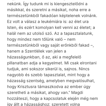
nekünk. Így tudunk mi is kiengesztelődni a
másikkal, és szeretni a másikat, noha erre a
természetünkből fakadóan képtelenek volnánk.
Ez volt a válasz a leukémiára is: az élet ura
Isten, és ezért komolyan kell venni az életet; a
halál nem az utolsó szó. Az a tapasztalatunk,
hogy mindez nem tőlünk való – nem
természetünkből vagy saját erőnkből fakad –,
hanem a Szentlélek van jelen a
házasságunkban, ő az, aki a megfelelő
pillanatban adja a kegyelmet. Mi csak elrontani
tudjuk, ami sokszor sikerül is, sajnos. Nincs
nagyobb és szebb tapasztalat, mint hogy a
házasság szentség, amelyben megvalósulhat,
hogy Krisztusra támaszkodva az ember úgy
szeretheti a másikat, ahogy van.” Magdi
hozzáteszi, hogy a kapcsolatuk elején még nem
így állt a házassághoz: szeretett volna