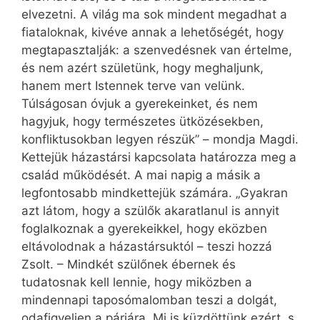
elvezetni. A világ ma sok mindent megadhat a
fiataloknak, kivéve annak a lehetőségét, hogy
megtapasztalják: a szenvedésnek van értelme,
és nem azért születünk, hogy meghaljunk,
hanem mert Istennek terve van velünk.
Túlságosan óvjuk a gyerekeinket, és nem
hagyjuk, hogy természetes ütközésekben,
konfliktusokban legyen részük” – mondja Magdi.
Kettejük házastársi kapcsolata határozza meg a
család működését. A mai napig a másik a
legfontosabb mindkettejük számára. „Gyakran
azt látom, hogy a szülők akaratlanul is annyit
foglalkoznak a gyerekeikkel, hogy eközben
eltávolodnak a házastársuktól – teszi hozzá
Zsolt. – Mindkét szülőnek ébernek és
tudatosnak kell lennie, hogy miközben a
mindennapi taposómalomban teszi a dolgát,
odafigyeljen a párjára. Mi is küzdöttünk ezért, s