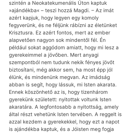
szintén a Neokatekumenális Úton kaptuk
»ajándékba« – teszi hozzá Magdi. – Az imát
azért kapjuk, hogy legyen egy komoly
fegyverünk, és ne féljünk rábízni az életünket
Krisztusra. Ez azért fontos, mert az ember
alapvetően nagyon sok mindentől fél. Én
például sokat aggódom amiatt, hogy mi lesz a
gyerekeimmel a jövőben. Mert anyagi
szempontból nem tudunk nekik fényes jövőt
biztosítani, még akkor sem, ha most épp jól
élünk, és mindenünk megvan. Az imádság
abban is segít, hogy lássuk, mi Isten akarata.
Ennek köszönhető az is, hogy tizenhárom
gyerekünk született: nyitottak voltunk Isten
akaratára. A legfontosabb a nyitottság, amely
által részt vehetünk Isten tervében. A reggelt is
azzal kezdem a gyerekekkel, hogy ezt a napot
is ajándékba kaptuk, és a Jóisten meg fogja