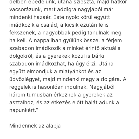
délben ebédelünk, utána szieszta, majd hatkor
vacsorázunk, mert addigra nagyjából már
mindenki hazaér. Este nyolc körül együtt
imádkozik a család, a kicsik ezután le is
fekszenek, a nagyobbak pedig tanulnak még,
ha kell. A nappaliban gyűlünk össze, a férjem
szabadon imádkozik a minket érintő aktuális
dolgokról, és a gyerekek közül is bárki
szabadon imádkozhat, ha úgy érzi. Utána
együtt elmondjuk a miatyánkot és az
üdvözlégyet, majd mindenki megy a dolgára. A
reggelek is hasonlóan indulnak. Nagyjából
három turnusban érkeznek a gyerekek az
asztalhoz, és az étkezés előtt hálát adunk a
napunkért.”
Mindennek az alapja