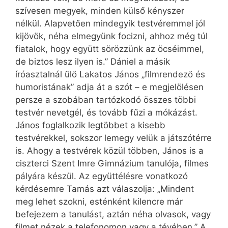
szívesen megyek, minden külső kényszer
nélkül. Alapvetően mindegyik testvéremmel jól
kijövök, néha elmegyünk focizni, ahhoz még túl
fiatalok, hogy együtt sörözzünk az öcséimmel,
de biztos lesz ilyen is.” Dániel a másik
íróasztalnál ülő Lakatos János „filmrendező és
humoristának” adja át a szót – e megjelölésen
persze a szobában tartózkodó összes többi
testvér nevetgél, és tovább fűzi a mókázást.
János foglalkozik legtöbbet a kisebb
testvérekkel, sokszor lemegy velük a játszótérre
is. Ahogy a testvérek közül többen, János is a
ciszterci Szent Imre Gimnázium tanulója, filmes
pályára készül. Az együttélésre vonatkozó
kérdésemre Tamás azt válaszolja: „Mindent
meg lehet szokni, esténként kilencre már
befejezem a tanulást, aztán néha olvasok, vagy
filmet nézek a telefonomon vagy a tévében.” A