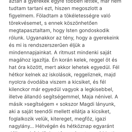
aztán a gyerekek egyre többen lettek, már nem
tudtam tartani ezt, hiszen megoszlott a
figyelmem. Föladtam a tökéletességre való
törekvésemet, s ennek köszönhetően
megtapasztaltam, hogy Isten gondoskodik
rólunk. Ugyanakkor az tény, hogy a gyerekeink
és mi is rendszerszerűen éljük a
mindennapjainkat. A ritmust mindenki saját
magához igazítja. Én korán kelek, reggel öt és
hat óra között, mert akkor lehetek egyedül. Fél
hétkor kelnek az iskolások, reggeliznek, majd
nyolcra óvodába viszem a kicsiket, és fél
kilenckor már egyedül vagyok a legkisebbel,
illetve állandó segítségemmel, Maja nénivel. A
másik »segítségem « sokszor Magdi lányunk,
aki a saját teendői mellett ellátja a kicsiket,
foglalkozik velük, kitereget, megfőz, igazi
nagylány… Hétvégén és hétköznap egyaránt