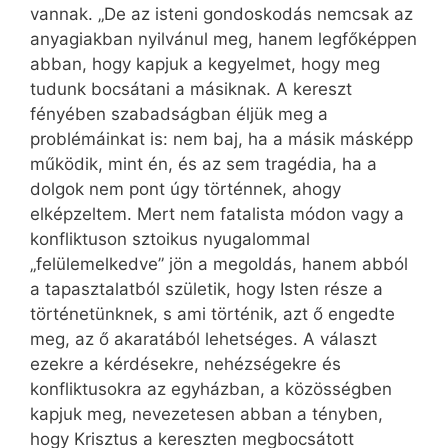
vannak. „De az isteni gondoskodás nemcsak az
anyagiakban nyilvánul meg, hanem legfőképpen
abban, hogy kapjuk a kegyelmet, hogy meg
tudunk bocsátani a másiknak. A kereszt
fényében szabadságban éljük meg a
problémáinkat is: nem baj, ha a másik másképp
működik, mint én, és az sem tragédia, ha a
dolgok nem pont úgy történnek, ahogy
elképzeltem. Mert nem fatalista módon vagy a
konfliktuson sztoikus nyugalommal
„felülemelkedve” jön a megoldás, hanem abból
a tapasztalatból születik, hogy Isten része a
történetünknek, s ami történik, azt ő engedte
meg, az ő akaratából lehetséges. A választ
ezekre a kérdésekre, nehézségekre és
konfliktusokra az egyházban, a közösségben
kapjuk meg, nevezetesen abban a tényben,
hogy Krisztus a kereszten megbocsátott