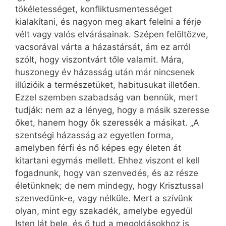
tökéletességet, konfliktusmentességet
kialakítani, és nagyon meg akart felelni a férje
vélt vagy valós elvárásainak. Szépen felöltözve,
vacsorával várta a házastársát, ám ez arról
szólt, hogy viszontvárt tőle valamit. Mára,
huszonegy év házasság után már nincsenek
illúzióik a természetüket, habitusukat illetően.
Ezzel szemben szabadság van bennük, mert
tudják: nem az a lényeg, hogy a másik szeresse
őket, hanem hogy ők szeressék a másikat. „A
szentségi házasság az egyetlen forma,
amelyben férfi és nő képes egy életen át
kitartani egymás mellett. Ehhez viszont el kell
fogadnunk, hogy van szenvedés, és az része
életünknek; de nem mindegy, hogy Krisztussal
szenvedünk-e, vagy nélküle. Mert a szívünk
olyan, mint egy szakadék, amelybe egyedül
Isten lát bele, és ő tud a megoldásokhoz is