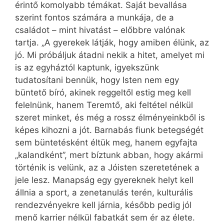
érintő komolyabb témákat. Saját bevallása
szerint fontos számára a munkája, de a
családot – mint hivatást – előbbre valónak
tartja. „A gyerekek látják, hogy amiben élünk, az
jó. Mi próbáljuk átadni nekik a hitet, amelyet mi
is az egyháztól kaptunk, igyekszünk
tudatosítani bennük, hogy Isten nem egy
büntető bíró, akinek reggeltől estig meg kell
felelnünk, hanem Teremtő, aki feltétel nélkül
szeret minket, és még a rossz élményeinkből is
képes kihozni a jót. Barnabás fiunk betegségét
sem büntetésként éltük meg, hanem egyfajta
„kalandként”, mert bíztunk abban, hogy akármi
történik is velünk, az a Jóisten szeretetének a
jele lesz. Manapság egy gyereknek helyt kell
állnia a sport, a zenetanulás terén, kulturális
rendezvényekre kell járnia, később pedig jól
menő karrier nélkül fabatkát sem ér az élete.