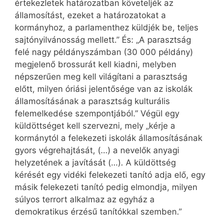
értekezletek határozatban követeljék az
államosítást, ezeket a határozatokat a
kormányhoz, a parlamenthez küldjék be, teljes
sajtónyilvánosság mellett.” És: „A parasztság
felé nagy példányszámban (30 000 példány)
megjelenő brossurát kell kiadni, melyben
népszerűen meg kell világítani a parasztság
előtt, milyen óriási jelentősége van az iskolák
államosításának a parasztság kulturális
felemelkedése szempontjából.” Végül egy
küldöttséget kell szervezni, mely „kérje a
kormánytól a felekezeti iskolák államosításának
gyors végrehajtását, (…) a nevelők anyagi
helyzetének a javítását (…). A küldöttség
kérését egy vidéki felekezeti tanító adja elő, egy
másik felekezeti tanító pedig elmondja, milyen
súlyos terrort alkalmaz az egyház a
demokratikus érzésű tanítókkal szemben.”