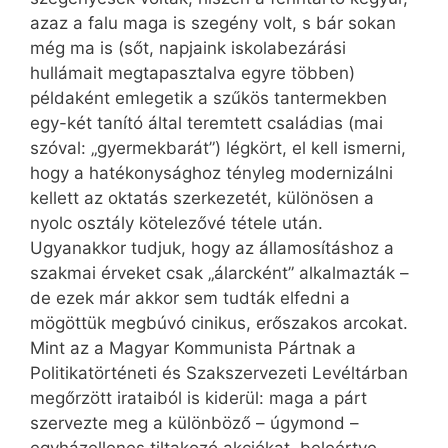
azaz a falu maga is szegény volt, s bár sokan
még ma is (sőt, napjaink iskolabezárási
hullámait megtapasztalva egyre többen)
példaként emlegetik a szűkös tantermekben
egy-két tanító által teremtett családias (mai
szóval: „gyermekbarát”) légkört, el kell ismerni,
hogy a hatékonysághoz tényleg modernizálni
kellett az oktatás szerkezetét, különösen a
nyolc osztály kötelezővé tétele után.
Ugyanakkor tudjuk, hogy az államosításhoz a
szakmai érveket csak „álarcként” alkalmazták –
de ezek már akkor sem tudták elfedni a
mögöttük megbúvó cinikus, erőszakos arcokat.
Mint az a Magyar Kommunista Pártnak a
Politikatörténeti és Szakszervezeti Levéltárban
megőrzött irataiból is kiderül: maga a párt
szervezte meg a különböző – úgymond –