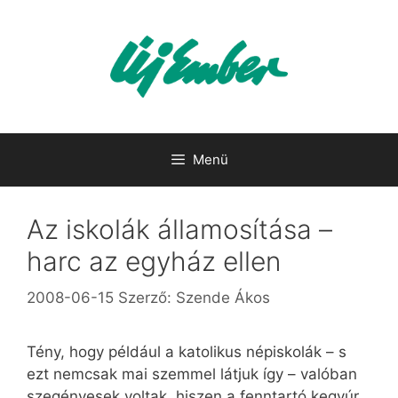
Kilépés
a
tartalomba
Menü
Az iskolák államosítása –
harc az egyház ellen
2008-06-15
Szerző:
Szende Ákos
Tény, hogy például a katolikus népiskolák – s
ezt nemcsak mai szemmel látjuk így – valóban
szegényesek voltak, hiszen a fenntartó kegyúr,