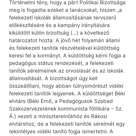
Történelmi tény, hogy a párt Politikai Bizottsága
meg is fogadta ezeket a tanácsokat, hiszen „a
felekezeti iskolák államosításának tervszerű
előkészítésére és a kampány irányítására
kiküldött külön bizottság (…) a következő
határozatot hozta: A jövő hét folyamán állami
és felekezeti tanítók részvételével küldöttség
keresi fel a kormányt. A küldöttség kérni fogja a
pedagógus státus rendezését, a felekezeti
tanítók sérelmeinek az orvoslását és az iskolák
államosítását. A bizottságot úgy kell
összeállítani, hogy abban túlnyomórészt vidéki
felekezeti tanítók legyenek. A küldöttséget Béki
elvtárs (Béki Ernő, a Pedagógusok Szabad
Szakszervezetének kommunista főtitkára – Sz.
Á.) vezeti a miniszterelnökhöz és Rákosi
elvtárshoz, de a felekezeti tanítók sérelmét egy
tekintélyes vidéki tanító fogja ismertetni. A