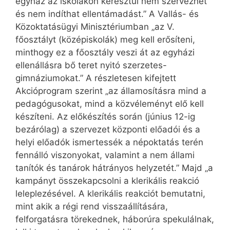
egyház az iskolákon keresztül nem szervezhet
és nem indíthat ellentámadást.” A Vallás- és
Közoktatásügyi Minisztériumban „az V.
főosztályt (középiskolák) meg kell erősíteni,
minthogy ez a főosztály veszi át az egyházi
ellenállásra bő teret nyitó szerzetes-
gimnáziumokat.” A részletesen kifejtett
Akcióprogram szerint „az államosításra mind a
pedagógusokat, mind a közvéleményt elő kell
készíteni. Az előkészítés során (június 12-ig
bezárólag) a szervezet központi előadói és a
helyi előadók ismertessék a népoktatás terén
fennálló viszonyokat, valamint a nem állami
tanítók és tanárok hátrányos helyzetét.” Majd „a
kampányt összekapcsolni a klerikális reakció
leleplezésével. A klerikális reakciót bemutatni,
mint akik a régi rend visszaállítására,
felforgatásra törekednek, háborúra spekulálnak,