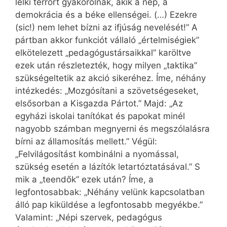
lelki terrort gyakorolnak, akik a nép, a
demokrácia és a béke ellenségei. (…) Ezekre
(sic!) nem lehet bízni az ifjúság nevelését!” A
pártban akkor funkciót vállaló „értelmiségiek”
elkötelezett „pedagógustársaikkal” karöltve
ezek után részletezték, hogy milyen „taktika”
szükségeltetik az akció sikeréhez. Íme, néhány
intézkedés: „Mozgósítani a szövetségeseket,
elsősorban a Kisgazda Pártot.” Majd: „Az
egyházi iskolai tanítókat és papokat minél
nagyobb számban megnyerni és megszólalásra
bírni az államosítás mellett.” Végül:
„Felvilágosítást kombinálni a nyomással,
szükség esetén a lázítók letartóztatásával.” S
mik a „teendők” ezek után? Íme, a
legfontosabbak: „Néhány velünk kapcsolatban
álló pap kiküldése a legfontosabb megyékbe.”
Valamint: „Népi szervek, pedagógus