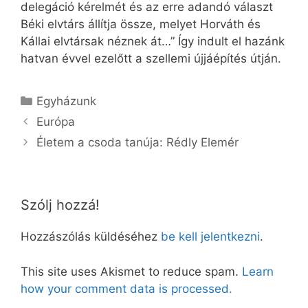
delegáció kérelmét és az erre adandó választ
Béki elvtárs állítja össze, melyet Horváth és
Kállai elvtársak néznek át…” Így indult el hazánk
hatvan évvel ezelőtt a szellemi újjáépítés útján.
Kategória
Egyházunk
Európa
Életem a csoda tanúja: Rédly Elemér
Szólj hozzá!
Hozzászólás küldéséhez
be kell jelentkezni
.
This site uses Akismet to reduce spam.
Learn
how your comment data is processed.