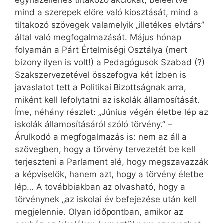
egyházellenes tiltakozó akciókat, beleértve
mind a szerepek előre való kiosztását, mind a
tiltakozó szövegek valamelyik „illetékes elvtárs”
által való megfogalmazását. Május hónap
folyamán a Párt Értelmiségi Osztálya (mert
bizony ilyen is volt!) a Pedagógusok Szabad (?)
Szakszervezetével összefogva két ízben is
javaslatot tett a Politikai Bizottságnak arra,
miként kell lefolytatni az iskolák államosítását.
Íme, néhány részlet: „Június végén életbe lép az
iskolák államosításáról szóló törvény.” –
Árulkodó a megfogalmazás is: nem az áll a
szövegben, hogy a törvény tervezetét be kell
terjeszteni a Parlament elé, hogy megszavazzák
a képviselők, hanem azt, hogy a törvény életbe
lép… A továbbiakban az olvasható, hogy a
törvénynek „az iskolai év befejezése után kell
megjelennie. Olyan időpontban, amikor az