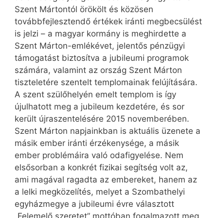
Szent Mártontól örökölt és közösen
továbbfejlesztendő értékek iránti megbecsülést
is jelzi – a magyar kormány is meghirdette a
Szent Márton-emlékévet, jelentős pénzügyi
támogatást biztosítva a jubileumi programok
számára, valamint az ország Szent Márton
tiszteletére szentelt templomainak felújítására.
A szent szülőhelyén emelt templom is így
újulhatott meg a jubileum kezdetére, és sor
került újraszentelésére 2015 novemberében.
Szent Márton napjainkban is aktuális üzenete a
másik ember iránti érzékenysége, a másik
ember problémáira való odafigyelése. Nem
elsősorban a konkrét fizikai segítség volt az,
ami magával ragadta az embereket, hanem az
a lelki megközelítés, melyet a Szombathelyi
egyházmegye a jubileumi évre választott
„Felemelő szeretet” mottóban fogalmazott meg.