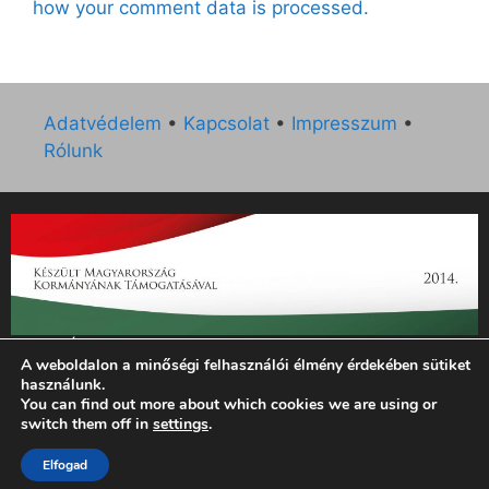
how your comment data is processed.
Adatvédelem
•
Kapcsolat
•
Impresszum
•
Rólunk
„Az Új Ember katolikus hetilap 2014. évi működésének
A weboldalon a minőségi felhasználói élmény érdekében sütiket
támogatását az EGYH-KCP-14-P-0121 sz. támogatási
használunk.
szerződés keretében 3 000 000 Ft összegben támogatta az
You can find out more about which cookies we are using or
Emberi Erőforrások Minisztériuma.”
switch them off in
settings
.
Elfogad
© 2026 Magyar Kurír - Új Ember
• Készült
GeneratePress