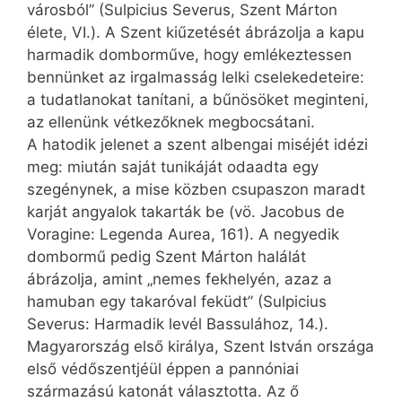
városból” (Sulpicius Severus, Szent Márton
élete, VI.). A Szent kiűzetését ábrázolja a kapu
harmadik domborműve, hogy emlékeztessen
bennünket az irgalmasság lelki cselekedeteire:
a tudatlanokat tanítani, a bűnösöket meginteni,
az ellenünk vétkezőknek megbocsátani.
A hatodik jelenet a szent albengai miséjét idézi
meg: miután saját tunikáját odaadta egy
szegénynek, a mise közben csupaszon maradt
karját angyalok takarták be (vö. Jacobus de
Voragine: Legenda Aurea, 161). A negyedik
dombormű pedig Szent Márton halálát
ábrázolja, amint „nemes fekhelyén, azaz a
hamuban egy takaróval feküdt” (Sulpicius
Severus: Harmadik levél Bassulához, 14.).
Magyarország első királya, Szent István országa
első védőszentjéül éppen a pannóniai
származású katonát választotta. Az ő