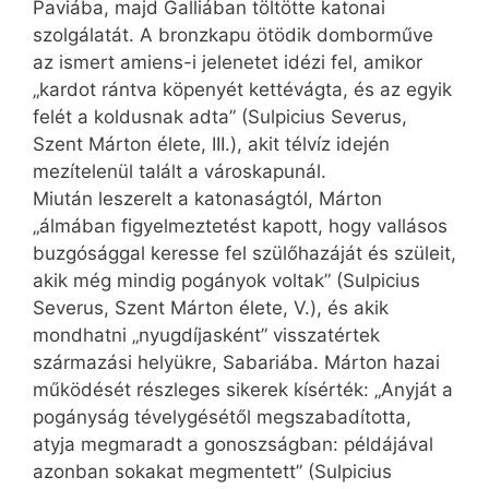
Paviába, majd Galliában töltötte katonai
szolgálatát. A bronzkapu ötödik domborműve
az ismert amiens-i jelenetet idézi fel, amikor
„kardot rántva köpenyét kettévágta, és az egyik
felét a koldusnak adta” (Sulpicius Severus,
Szent Márton élete, III.), akit télvíz idején
mezítelenül talált a városkapunál.
Miután leszerelt a katonaságtól, Márton
„álmában figyelmeztetést kapott, hogy vallásos
buzgósággal keresse fel szülőhazáját és szüleit,
akik még mindig pogányok voltak” (Sulpicius
Severus, Szent Márton élete, V.), és akik
mondhatni „nyugdíjasként” visszatértek
származási helyükre, Sabariába. Márton hazai
működését részleges sikerek kísérték: „Anyját a
pogányság tévelygésétől megszabadította,
atyja megmaradt a gonoszságban: példájával
azonban sokakat meg­men­tett” (Sulpicius