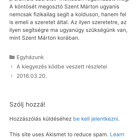
A köntösét megosztó Szent Márton ugyanis
nemcsak fizikailag segít a kolduson, hanem fel
is emeli a szeretet által. Az ilyen szeretetre, az
ilyen segítségre ma ugyanúgy szükségünk van,
mint Szent Márton korában.
Kategória
Egyházunk
A kiegyezés ködbe veszett részletei
2016.03.20.
Szólj hozzá!
Hozzászólás küldéséhez
be kell jelentkezni
.
This site uses Akismet to reduce spam.
Learn