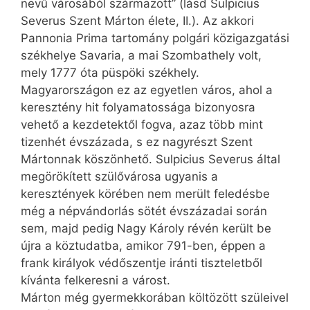
nevű városából szár­ma­zott” (lásd Sulpicius
Severus Szent Márton élete, II.). Az akkori
Pannonia Prima tartomány polgári közigazgatási
székhelye Savaria, a mai Szombathely volt,
mely 1777 óta püspöki székhely.
Magyarországon ez az egyetlen város, ahol a
keresztény hit folyamatossága bizonyosra
vehető a kezdetektől fogva, azaz több mint
tizenhét évszázada, s ez nagyrészt Szent
Mártonnak köszönhető. Sulpicius Severus által
megörökített szülővárosa ugyanis a
keresztények körében nem merült feledésbe
még a népvándorlás sötét évszázadai során
sem, majd pedig Nagy Károly révén került be
újra a köztudatba, amikor 791-ben, éppen a
frank királyok védőszentje iránti tiszteletből
kívánta felkeresni a várost.
Márton még gyermekkorában költözött szüleivel