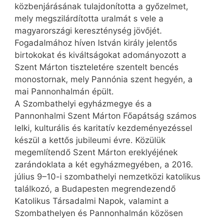
közbenjárásának tulajdonította a győzelmet,
mely megszilárdította uralmát s vele a
magyarországi kereszténység jövőjét.
Fogadalmához híven István király jelentős
birtokokat és kiváltságokat adományozott a
Szent Márton tiszteletére szentelt bencés
monostornak, mely Pannónia szent hegyén, a
mai Pannonhalmán épült.
A Szombathelyi egyházmegye és a
Pannonhalmi Szent Márton Főapátság számos
lelki, kulturális és karitatív kezdeményezéssel
készül a kettős jubileumi évre. Közülük
megemlítendő Szent Márton ereklyéjének
zarándoklata a két egyházmegyében, a 2016.
július 9–10-i szombathelyi nemzetközi katolikus
találkozó, a Budapesten megrendezendő
Katolikus Társadalmi Napok, valamint a
Szombathelyen és Pannonhalmán közösen