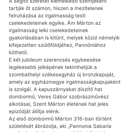
A segítő szeretet kiemelkedő szentjeként
tartják őt számon, hiszen a mezítelenek
felruházása az irgalmasság testi
cselekedeteinek egyike. Ám Márton az
irgalmasság lelki cselekedeteinek
gyakorlásában is kitűnt, melyek közül némelyik
kifejezetten szülőföldjéhez, Pannóniához
köthető.
E két jubileum szerencsés egybeesése
legékesebb jelképének tekinthetjük a
szombathelyi székesegyház új bronzkapuját,
amely az egyházmegye irgalmasságkapujaként
is szolgál. A kapuszárnyakat díszítő hat
dombormű, Veres Gábor szobrászművész
alkotásai, Szent Márton életének hat jeles
epizódját állítja elénk.
Az első dombormű Márton 316-ban történt
születését ábrázolja, aki „Pannonia Sabaria