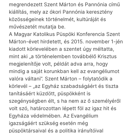
megrendezett Szent Márton és Pannónia című
kiállítás, mely az ókori Pannónia keresztény
közösségeinek történelmét, kultúráját és
művészetét mutatja be.
A Magyar Katolikus Püspöki Konferencia Szent
Márton-évet hirdetett, és 2015. november 1-jén
kiadott körlevelében a szentet úgy méltatta,
mint aki „a történelemben továbbélő Krisztus
megjelenítője volt, példát adva arra, hogy
mindig a saját korunkban kell az evangéliumot
valóra vál­ta­ni”.­ Szent Márton – folytatódik a
körlevél – „az Egyház szabadságáért és tiszta
tanításáért küzdött, püspökként is
szegénységben élt, s ha nem az ő személyéről
volt szó, határozottan lépett föl az igaz hit és
Egyháza védelmében. Az Evangélium
igazságáért szükség esetén még
püspöktársaival és a politika irányítóival