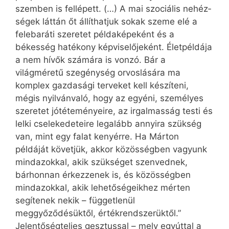
szemben is fellépett. (…) A mai szociális nehéz­
ségek láttán őt állíthatjuk sokak szeme elé a
felebaráti szeretet példaképeként és a
békesség hatékony képviselőjeként. Életpéldája
a nem hívők számára is vonzó. Bár a
világméretű szegénység orvoslására ma
komplex gazdasági terveket kell készíteni,
mégis nyilvánvaló, hogy az egyéni, személyes
szeretet jótéteményeire, az irgalmasság testi és
lelki cselekedeteire legalább annyira szükség
van, mint egy falat kenyérre. Ha Márton
példáját követjük, akkor közösségben vagyunk
mindazokkal, akik szükséget szenvednek,
bárhonnan érkezzenek is, és közösségben
mindazokkal, akik lehetőségeikhez mérten
segítenek nekik – függetlenül
meggyőződésüktől, értékrendszerüktől.”
Jelentőségteljes gesztussal – mely egyúttal a