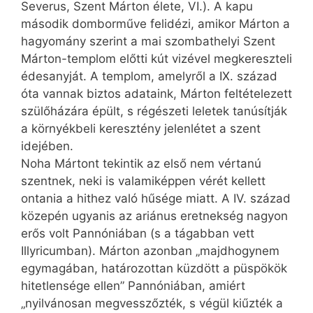
Severus, Szent Márton élete, VI.). A kapu
második domborműve felidézi, amikor Márton a
hagyomány szerint a mai szombathelyi Szent
Márton-templom előtti kút vizével megkereszteli
édesanyját. A templom, amelyről a IX. század
óta vannak biztos adataink, Márton feltételezett
szülőházára épült, s régészeti leletek tanúsítják
a környékbeli keresztény jelenlétet a szent
idejében.
Noha Mártont tekintik az első nem vértanú
szentnek, neki is valamiképpen vérét kellett
ontania a hithez való hűsége miatt. A IV. század
közepén ugyanis az ariánus eretnekség nagyon
erős volt Pannóniában (s a tágabban vett
Illyricumban). Márton azonban „majdhogynem
egymagában, határozottan küzdött a püspökök
hitetlensége ellen” Pannóniában, amiért
„nyilvánosan megvesszőzték, s végül kiűzték a