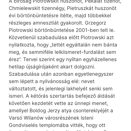
A bíróság Piotrowskit huszonöt, Pekalát tizenöt,
Chmielewskit tizennégy, Pietruszkát huszonöt
évi börtönbüntetésre ítélte, majd többekkel
részleges amnesztiát gyakorolt. Grzegorz
Piotrowski börtönbüntetése 2001-ben telt le.
Közvetlenül szabadulása előtt Piotrowski azt
nyilatkozta, hogy „tettét egyáltalán nem bánta
meg, és semmiféle lelkiismeret-furdalást sem
érez”. Tervei szerint egy nyíltan egyházellenes
hetilap újságírójaként akart dolgozni.
Szabadulása után azonban egyetlenegyszer
sem lépett a nyilvánosság elé: nevet
változtatott, és jelenlegi lakhelyét senki sem
ismeri. A kétórás szertartás befejező áldását
követően kezdetét vette az ünnepi menet,
amellyel Boldog Jerzy atya csontereklyéjét a
Varsó Wilanów városrészének Isteni
Gondviselés templomába vitték, hogy ott