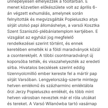
ünnepélyesen elhelyezzék a főoltárban. E
menet közvetlen előkészülete volt az április 6-
án végzett exhumálás, amelynek során
felnyitották és megvizsgálták Popieluszko atya
sírját utolsó papi állomáshelye, a varsói Kosztka
Szent Szaniszló-plébániatemplom kertjében. E
vizsgálat az egyházi jog megfelelő
rendelkezései szerint történt, és ennek
keretében emelték ki a földi maradványok közül
a csontereklyét. A többi csontmaradványt új
koporsóba tették, és visszahelyezték az eredeti
sírba. Hivatalos becslések szerint eddig
tizennyolcmillió ember kereste fel a mártír pap
sírját Varsóban. Lengyelország-szerte mintegy
hetven emlékmű és százharminc emléktábla
őrzi Jerzy Popieluszko emlékét, és több mint
hetven városban neveztek már el róla utcákat
és tereket. A Varsó Wilanówba tartó vasárnap