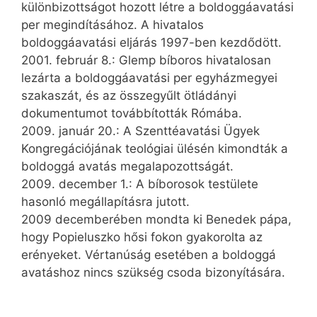
különbizottságot hozott létre a boldoggáavatási
per megindításához. A hivatalos
boldoggáavatási eljárás 1997-ben kezdődött.
2001. február 8.: Glemp bíboros hivatalosan
lezárta a boldoggáavatási per egyházmegyei
szakaszát, és az összegyűlt ötládányi
dokumentumot továbbították Rómába.
2009. január 20.: A Szenttéavatási Ügyek
Kongregációjának teológiai ülésén kimondták a
boldoggá avatás megalapozottságát.
2009. december 1.: A bíborosok testülete
hasonló megállapításra jutott.
2009 decemberében mondta ki Benedek pápa,
hogy Popieluszko hősi fokon gyakorolta az
erényeket. Vértanúság esetében a boldoggá
avatáshoz nincs szükség csoda bizonyítására.