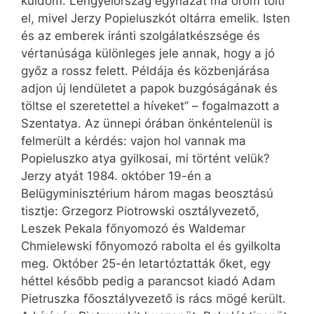
küldöm. Lengyelország egyházát ma öröm tölti
el, mivel Jerzy Popieluszkót oltárra emelik. Isten
és az emberek iránti szolgálatkészsége és
vértanúsága különleges jele annak, hogy a jó
győz a rossz felett. Példája és közbenjárása
adjon új lendületet a papok buzgóságának és
töltse el szeretettel a híveket” – fogalmazott a
Szentatya. Az ünnepi órában önkéntelenül is
felmerült a kérdés: vajon hol vannak ma
Popieluszko atya gyilkosai, mi történt velük?
Jerzy atyát 1984. október 19-én a
Belügyminisztérium három magas beosztású
tisztje: Grzegorz Piotrowski osztályvezető,
Leszek Pekala főnyomozó és Waldemar
Chmielewski főnyomozó rabolta el és gyilkolta
meg. Október 25-én letartóztatták őket, egy
héttel később pedig a parancsot kiadó Adam
Pietruszka főosztályvezető is rács mögé került.