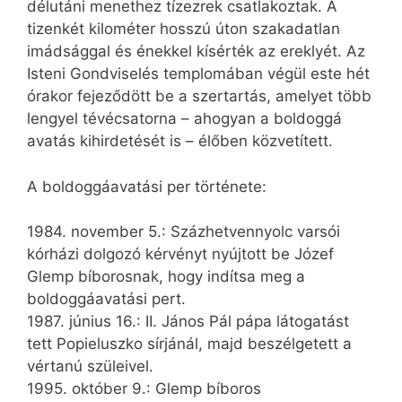
délutáni menethez tízezrek csatlakoztak. A
tizenkét kilométer hosszú úton szakadatlan
imádsággal és énekkel kísérték az ereklyét. Az
Isteni Gondviselés templomában végül este hét
órakor fejeződött be a szertartás, amelyet több
lengyel tévécsatorna – ahogyan a boldoggá
avatás kihirdetését is – élőben közvetített.
A boldoggáavatási per története:
1984. november 5.: Százhetvennyolc varsói
kórházi dolgozó kérvényt nyújtott be Józef
Glemp bíborosnak, hogy indítsa meg a
boldoggáavatási pert.
1987. június 16.: II. János Pál pápa látogatást
tett Popieluszko sírjánál, majd beszélgetett a
vértanú szüleivel.
1995. október 9.: Glemp bíboros