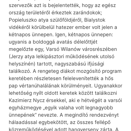
szervezők azt is bejelentették, hogy az egész
ország területéről érkeztek zarándokok;
Popieluszko atya szülőföldjéről, Bialystok
vidékéről körülbelül hatezer ember volt jelen a
kétnapos ünnepen. Igen, kétnapos ünnepen:
ugyanis a boldoggá avatás délelőttjét
megelőzte egy, Varsó Wilanów városrészében
(Jerzy atya lelkipásztori működésének utolsó
helyszínén) tartott, nagyszabású ifjúsági
találkozó. A rengeteg diákot mozgósító program
keretében részletesen felelevenítették a hős
pap vértanúhalálának körülményeit. Ugyanakkor
lehetőség nyílt oldott keretek között találkozni
Kazimierz Nycz érsekkel, aki e hétvégét a varsói
egyházmegye „egyik valaha volt legnagyobb
ünnepének” nevezte. A megindító rendezvényt
hálaadással egybekötött, az összes fellépő
közreműködésével adott hangverseny zárta. A