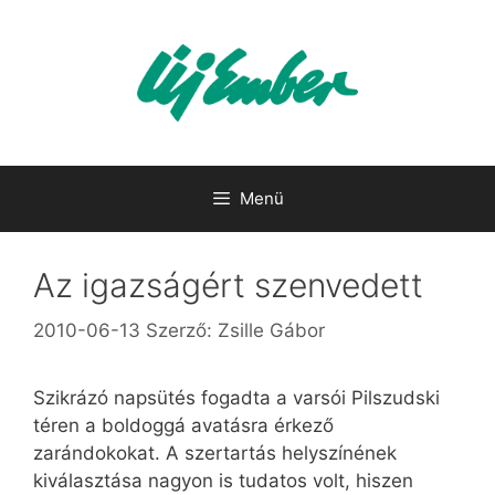
Kilépés
a
tartalomba
Menü
Az igazságért szenvedett
2010-06-13
Szerző:
Zsille Gábor
Szikrázó napsütés fogadta a varsói Pilszudski
téren a boldoggá avatásra érkező
zarándokokat. A szertartás helyszínének
kiválasztása nagyon is tudatos volt, hiszen