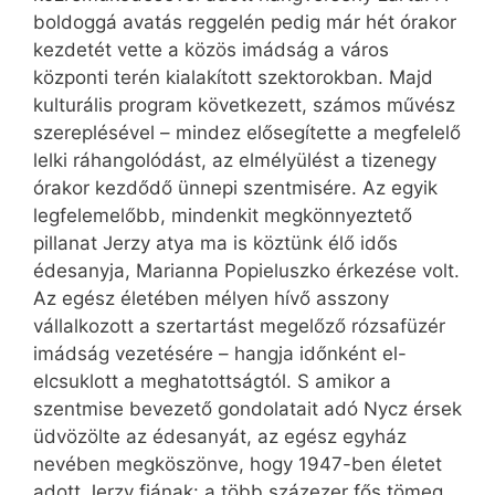
boldoggá avatás reggelén pedig már hét órakor
kezdetét vette a közös imádság a város
központi terén kialakított szektorokban. Majd
kulturális program következett, számos művész
szereplésével – mindez elősegítette a megfelelő
lelki ráhangolódást, az elmélyülést a tizenegy
órakor kezdődő ünnepi szentmisére. Az egyik
legfelemelőbb, mindenkit megkönnyeztető
pillanat Jerzy atya ma is köztünk élő idős
édesanyja, Marianna Popieluszko érkezése volt.
Az egész életében mélyen hívő asszony
vállalkozott a szertartást megelőző rózsafüzér
imádság vezetésére – hangja időnként el-
elcsuklott a meghatottságtól. S amikor a
szentmise bevezető gondolatait adó Nycz érsek
üdvözölte az édesanyát, az egész egyház
nevében megköszönve, hogy 1947-ben életet
adott Jerzy fiának: a több százezer fős tömeg