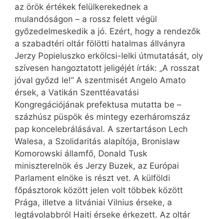
az örök értékek felülkerekednek a
mulandóságon – a rossz felett végül
győzedelmeskedik a jó. Ezért, hogy a rendezők
a szabadtéri oltár fölötti hatalmas állványra
Jerzy Popieluszko erkölcsi-lelki útmutatását, oly
szívesen hangoztatott jeligéjét írták: „A rosszat
jóval győzd le!” A szentmisét Angelo Amato
érsek, a Vatikán Szenttéavatási
Kongregációjának prefektusa mutatta be –
százhúsz püspök és mintegy ezerháromszáz
pap koncelebrálásával. A szertartáson Lech
Walesa, a Szolidaritás alapítója, Bronislaw
Komorowski államfő, Donald Tusk
miniszterelnök és Jerzy Buzek, az Európai
Parlament elnöke is részt vet. A külföldi
főpásztorok között jelen volt többek között
Prága, illetve a litvániai Vilnius érseke, a
legtávolabbról Haiti érseke érkezett. Az oltár