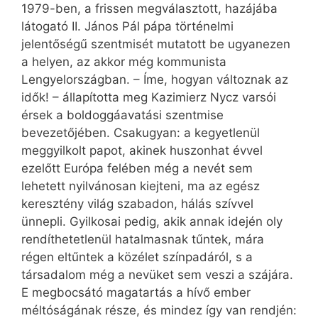
1979-ben, a frissen megválasztott, hazájába
látogató II. János Pál pápa történelmi
jelentőségű szentmisét mutatott be ugyanezen
a helyen, az akkor még kommunista
Lengyelországban. – Íme, hogyan változnak az
idők! – állapította meg Kazimierz Nycz varsói
érsek a boldoggáavatási szentmise
bevezetőjében. Csakugyan: a kegyetlenül
meggyilkolt papot, akinek huszonhat évvel
ezelőtt Európa felében még a nevét sem
lehetett nyilvánosan kiejteni, ma az egész
keresztény világ szabadon, hálás szívvel
ünnepli. Gyilkosai pedig, akik annak idején oly
rendíthetetlenül hatalmasnak tűntek, mára
régen eltűntek a közélet színpadáról, s a
társadalom még a nevüket sem veszi a szájára.
E megbocsátó magatartás a hívő ember
méltóságának része, és mindez így van rendjén: