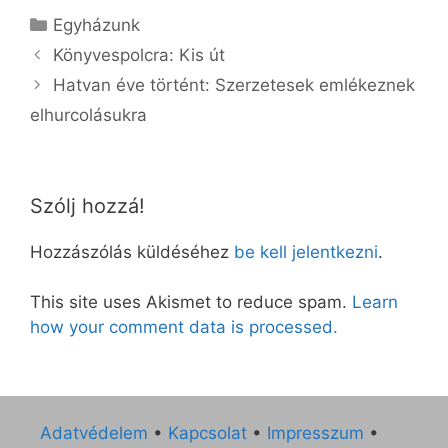
Kategória
Egyházunk
Könyvespolcra: Kis út
Hatvan éve történt: Szerzetesek emlékeznek
elhurcolásukra
Szólj hozzá!
Hozzászólás küldéséhez
be kell jelentkezni
.
This site uses Akismet to reduce spam.
Learn
how your comment data is processed.
Adatvédelem
•
Kapcsolat
•
Impresszum
•