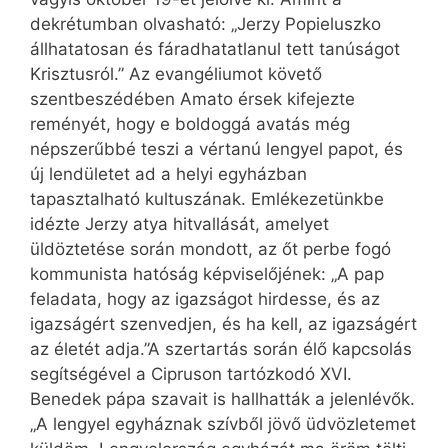
dekrétumban olvasható: „Jerzy Popieluszko
állhatatosan és fáradhatatlanul tett tanúságot
Krisztusról.” Az evangéliumot követő
szentbeszédében Amato érsek kifejezte
reményét, hogy e boldoggá avatás még
népszerűbbé teszi a vértanú lengyel papot, és
új lendületet ad a helyi egyházban
tapasztalható kultuszának. Emlékezetünkbe
idézte Jerzy atya hitvallását, amelyet
üldöztetése során mondott, az őt perbe fogó
kommunista hatóság képviselőjének: „A pap
feladata, hogy az igazságot hirdesse, és az
igazságért szenvedjen, és ha kell, az igazságért
az életét adja.”A szertartás során élő kapcsolás
segítségével a Cipruson tartózkodó XVI.
Benedek pápa szavait is hallhatták a jelenlévők.
„A lengyel egyháznak szívből jövő üdvözletemet