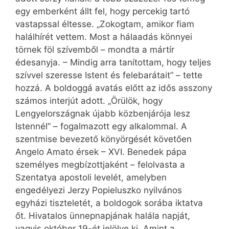
egy emberként állt fel, hogy percekig tartó
vastapssal éltesse. „Zokogtam, amikor fiam
halálhírét vettem. Most a hálaadás könnyei
törnek föl szívemből – mondta a mártír
édesanyja. – Mindig arra tanítottam, hogy teljes
szívvel szeresse Istent és felebarátait” – tette
hozzá. A boldoggá avatás előtt az idős asszony
számos interjút adott. „Örülök, hogy
Lengyelországnak újabb közbenjárója lesz
Istennél” – fogalmazott egy alkalommal. A
szentmise bevezető könyörgését követően
Angelo Amato érsek – XVI. Benedek pápa
személyes megbízottjaként – felolvasta a
Szentatya apostoli levelét, amelyben
engedélyezi Jerzy Popieluszko nyilvános
egyházi tiszteletét, a boldogok sorába iktatva
őt. Hivatalos ünnepnapjának halála napját,
vagyis október 19-ét jelölve ki. Amint a