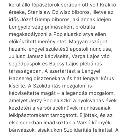
körül álló főpásztorok sorában ott volt Krakkó
érseke, Stanislaw Dziwisz bíboros, illetve az
idős Józef Glemp bíboros, aki annak idején
Lengyelország prímásaként próbálta
megakadályozni a Popieluszko atya ellen
előkészített merényletet. Magyarországot
hazánk lengyel születésű apostoli nunciusa,
Juliusz Janusz képviselte, Varga Lajos váci
segédpüspök és Bajcsy Lajos plébános
társaságában. A szertartást a Lengyel
Hadsereg díszzenekara és hat lengyel kórus
kísérte. A Szolidaritás mozgalom is
képviseltette magát – a legendás mozgalom,
amelyet Jerzy Popieluszko a nyolcvanas évek
kezdetén a varsói acélművek munkásainak
lelkipásztoraként támogatott. Eljöttek, és az
első sorokban imádkoztak a Varsó környéki
bányászok, sisakjukon Szolidaritás felirattal. A