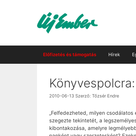
Kilépés
a
tartalomba
Előfizetés és támogatás
Hírek
E
Könyvespolcra: 
2010-06-13
Szerző:
Tőzsér Endre
„Felfedezheted, milyen csodálatos é
szegezte tekintetét, a legszemélye
kibontakozása, amelyre legmélyeb
papként vagy szerzetesként? Ezeke