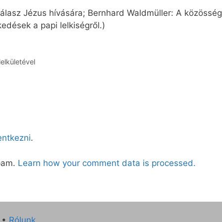
lasz Jézus hívására; Bernhard Waldmüller: A közösségi
dések a papi lelkiségről.)
elkületével
lentkezni
.
spam.
Learn how your comment data is processed.
•
Rólunk