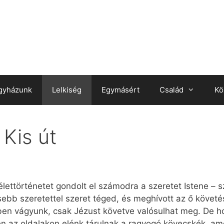
gyházunk
Lelkiség
Egymásért
Család
Kö
Kis út
lettörténetet gondolt el számodra a szeretet Istene – s
sebb szeretettel szeret téged, és meghívott az ő köve
ben vágyunk, csak Jézust követve valósulhat meg. De
n az oldalakon elénk tárulnak a ragyogó kövecskék, am