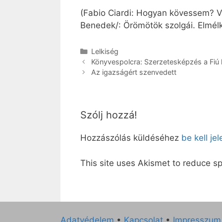
(Fabio Ciardi: Hogyan kövessem? Vá
Benedek/: Örömötök szolgái. Elmélke
Kategória
Lelkiség
Könyvespolcra: Szerzetesképzés a Fiú l
Az igazságért szenvedett
Szólj hozzá!
Hozzászólás küldéséhez
be kell je
This site uses Akismet to reduce 
Adatvédelem
•
Kapcsolat
•
Impresszum