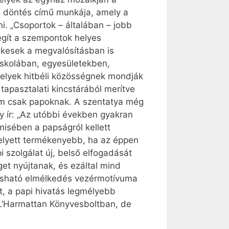
i döntés című munkája, amely a
. „Csoportok – általában – jobb
segít a szempontok helyes
ékesek a megvalósításban is
iskolában, egyesületekben,
elyek hitbéli közösségnek mondják
apasztalati kincstárából merítve
nem csak papoknak. A szentatya még
y ír: „Az utóbbi években gyakran
misében a papságról kellett
helyett termékenyebb, ha az éppen
 szolgálat új, belső elfogadását
et nyújtanak, és ezáltal mind
lvasható elmélkedés vezérmotívuma
t, a papi hivatás legmélyebb
 L’Harmattan Könyvesboltban, de