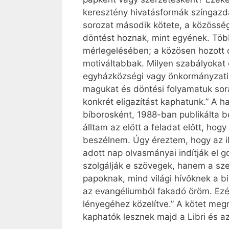
keresztény hivatásformák színgazd
sorozat második kötete, a közössé
döntést hoznak, mint egyének. Több
mérlegelésében; a közösen hozott d
motiváltabbak. Milyen szabályokat
egyházközségi vagy önkormányzati
magukat és döntési folyamatuk sorá
konkrét eligazítást kaphatunk.” A 
bíborosként, 1988-ban publikálta b
álltam az előtt a feladat előtt, h
beszélnem. Úgy éreztem, hogy az i
adott nap olvasmányai indítják el 
szolgálják e szövegek, hanem a sze
papoknak, mind világi hívőknek a bi
az evangéliumból fakadó öröm. Ezér
lényegéhez közelítve.” A kötet me
kaphatók lesznek majd a Libri és a