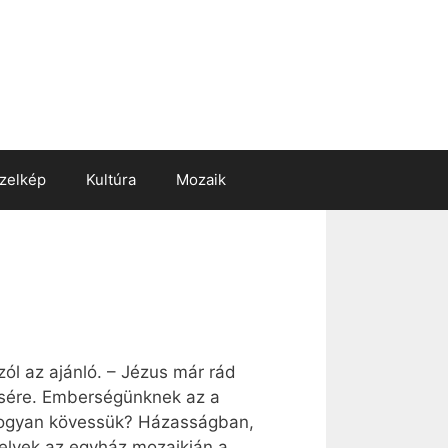
zelkép
Kultúra
Mozaik
zól az ajánló. – Jézus már rád
tésére. Emberségünknek az a
 hogyan kövessük? Házasságban,
elyek az egyház mozaikján a