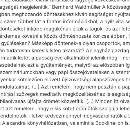
agságát megjelenítik.” Bernhard Waldmüller A közösség
gben meghozandó döntésekhez kíván segítséget nyújtani
 szem többet lát a fontos információkból; a nyílt vita 
öntéseket inkább magukénak érzik a tagok, és az illet
 érdemes követni a közös döntéshozatalkor családban, 
 gyűléseken? Másképp döntenek-e olyan csoportok, am
n tudatosan keresik Isten akaratát? Az egyház gazdag t
harmadik kötet a papság éve alkalmából jelenik meg – 
eszédeinek ezt a gyűjteményét, melyről az előszóban íg
ogy szemináriumokban vagy papi összejöveteleken a szent
lyenkor kötelezően elővett újszövetségi alapszövegek 
gondolataimat. (…) Azt remélem, hogy nem pusztán a papi
ntírási szövegek meditatív megközelítéséhez is segítség
bliaolvasás újfajta örömét közvetítik. (…) Minden itt o
t azt remélem, hogy e kis kötet örömötök szolgája lehe
grendelhetők, illetve kedvezménnyel megvásárolhatók a
z Alexandra könyvhálózatban, valamint a Bookline-on is.