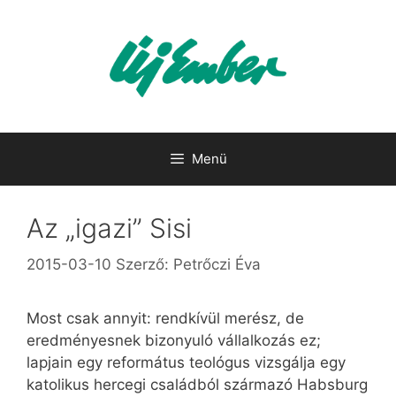
Kilépés
a
tartalomba
Menü
Az „igazi” Sisi
2015-03-10
Szerző:
Petrőczi Éva
Most csak annyit: rendkívül merész, de
eredményesnek bizonyuló vállalkozás ez;
lapjain egy református teológus vizsgálja egy
katolikus hercegi családból származó Habsburg