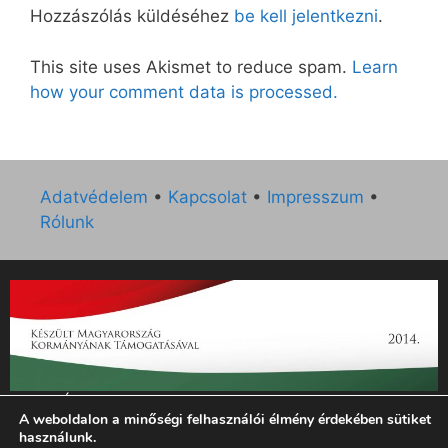
Hozzászólás küldéséhez
be kell jelentkezni
.
This site uses Akismet to reduce spam.
Learn
how your comment data is processed.
Adatvédelem
•
Kapcsolat
•
Impresszum
•
Rólunk
„Az Új Ember katolikus hetilap 2014. évi működésének
A weboldalon a minőségi felhasználói élmény érdekében sütiket
támogatását az EGYH-KCP-14-P-0121 sz. támogatási
használunk.
szerződés keretében 3 000 000 Ft összegben támogatta az