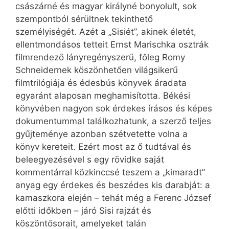
császárné és magyar királyné bonyolult, sok
szempontból sérültnek tekinthető
személyiségét. Azét a „Sisiét”, akinek életét,
ellentmondásos tetteit Ernst Marischka osztrák
filmrendező lányregényszerű, főleg Romy
Schneidernek köszönhetően világsikerű
filmtrilógiája és édesbús könyvek áradata
egyaránt alaposan meghamisította. Békési
könyvében nagyon sok érdekes írásos és képes
dokumentummal találkozhatunk, a szerző teljes
gyűjteménye azonban szétvetette volna a
könyv kereteit. Ezért most az ő tudtával és
beleegyezésével s egy rövidke saját
kommentárral közkinccsé teszem a „kimaradt”
anyag egy érdekes és beszédes kis darabját: a
kamaszkora elején – tehát még a Ferenc József
előtti időkben – járó Sisi rajzát és
köszöntősorait, amelyeket talán