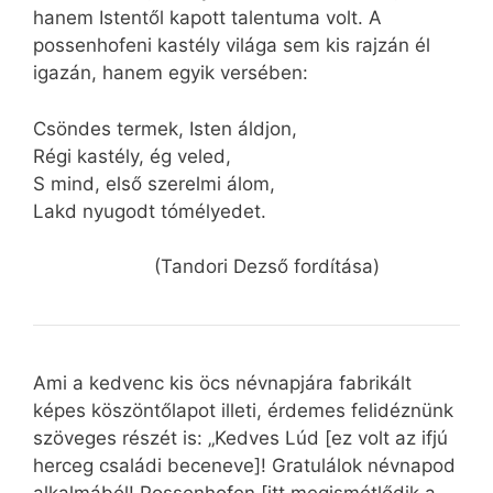
hanem Istentől kapott talentuma volt. A
possenhofeni kastély világa sem kis rajzán él
igazán, hanem egyik versében:
Csöndes termek, Isten áldjon,
Régi kastély, ég veled,
S mind, első szerelmi álom,
Lakd nyugodt tómélyedet.
(Tandori Dezső fordítása)
Ami a kedvenc kis öcs névnapjára fabrikált
képes köszöntőlapot illeti, érdemes felidéznünk
szöveges részét is: „Kedves Lúd [ez volt az ifjú
herceg családi beceneve]! Gratulálok névnapod