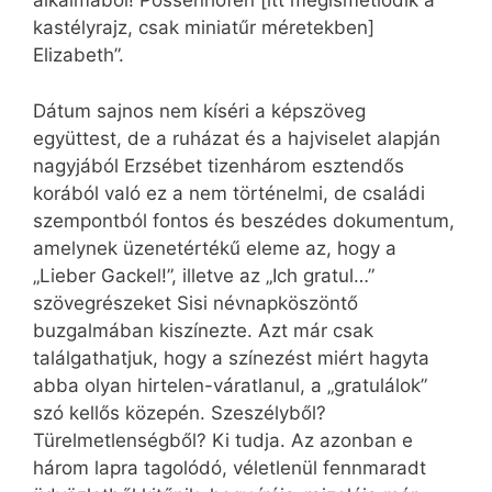
alkalmából! Possenhofen [itt megismétlődik a
kastélyrajz, csak miniatűr méretekben]
Elizabeth”.
Dátum sajnos nem kíséri a képszöveg
együttest, de a ruházat és a hajviselet alapján
nagyjából Erzsébet tizenhárom esztendős
korából való ez a nem történelmi, de családi
szempontból fontos és beszédes dokumentum,
amelynek üzenetértékű eleme az, hogy a
„Lieber Gackel!”, illetve az „Ich gratul…”
szövegrészeket Sisi névnapköszöntő
buzgalmában kiszínezte. Azt már csak
találgathatjuk, hogy a színezést miért hagyta
abba olyan hirtelen-váratlanul, a „gratulálok”
szó kellős közepén. Szeszélyből?
Türelmetlenségből? Ki tudja. Az azonban e
három lapra tagolódó, véletlenül fennmaradt