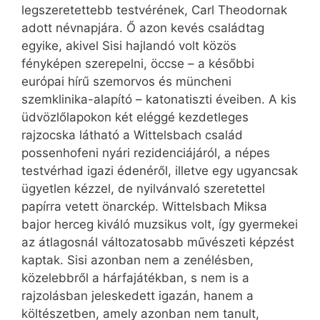
legszeretettebb testvérének, Carl Theodornak
adott névnapjára. Ő azon kevés családtag
egyike, akivel Sisi hajlandó volt közös
fényképen szerepelni, öccse – a későbbi
európai hírű szemorvos és müncheni
szemklinika-alapító – katonatiszti éveiben. A kis
üdvözlőlapokon két eléggé kezdetleges
rajzocska látható a Wittelsbach család
possenhofeni nyári rezidenciájáról, a népes
testvérhad igazi édenéről, illetve egy ugyancsak
ügyetlen kézzel, de nyilvánvaló szeretettel
papírra vetett önarckép. Wittelsbach Miksa
bajor herceg kiváló muzsikus volt, így gyermekei
az átlagosnál változatosabb művészeti képzést
kaptak. Sisi azonban nem a zenélésben,
közelebbről a hárfajátékban, s nem is a
rajzolásban jeleskedett igazán, hanem a
költészetben, amely azonban nem tanult,