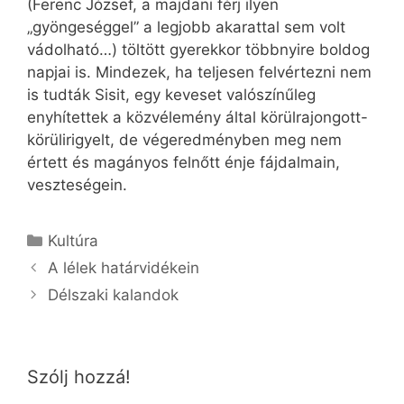
(Ferenc József, a majdani férj ilyen
„gyöngeséggel” a legjobb akarattal sem volt
vádolható…) töltött gyerekkor többnyire boldog
napjai is. Mindezek, ha teljesen felvértezni nem
is tudták Sisit, egy keveset valószínűleg
enyhítettek a közvélemény által körülrajongott-
körülirigyelt, de végeredményben meg nem
értett és magányos felnőtt énje fájdalmain,
veszteségein.
Kategória
Kultúra
A lélek határvidékein
Délszaki kalandok
Szólj hozzá!