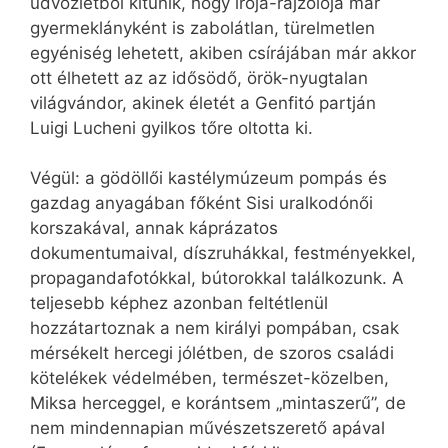
üdvözletből kitűnik, hogy írója-rajzolója már
gyermeklányként is zabolátlan, türelmetlen
egyéniség lehetett, akiben csírájában már akkor
ott élhetett az az idősödő, örök-nyugtalan
világvándor, akinek életét a Genfitó partján
Luigi Lucheni gyilkos tőre oltotta ki.
Végül: a gödöllői kastélymúzeum pompás és
gazdag anyagában főként Sisi uralkodónői
korszakával, annak káprázatos
dokumentumaival, díszruhákkal, festményekkel,
propagandafotókkal, bútorokkal találkozunk. A
teljesebb képhez azonban feltétlenül
hozzátartoznak a nem királyi pompában, csak
mérsékelt hercegi jólétben, de szoros családi
kötelékek védelmében, természet-közelben,
Miksa herceggel, e korántsem „mintaszerű”, de
nem mindennapian művészetszerető apával