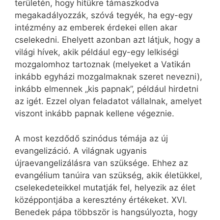
területén, hogy hitükre támaszkodva
megakadályozzák, szóvá tegyék, ha egy-egy
intézmény az emberek érdekei ellen akar
cselekedni. Ehelyett azonban azt látjuk, hogy a
világi hívek, akik például egy-egy lelkiségi
mozgalomhoz tartoznak (melyeket a Vatikán
inkább egyházi mozgalmaknak szeret nevezni),
inkább elmennek „kis papnak”, például hirdetni
az igét. Ezzel olyan feladatot vállalnak, amelyet
viszont inkább papnak kellene végeznie.
A most kezdődő szinódus témája az új
evangelizáció. A világnak ugyanis
újraevangelizálásra van szüksége. Ehhez az
evangélium tanúira van szükség, akik életükkel,
cselekedeteikkel mutatják fel, helyezik az élet
középpontjába a keresztény értékeket. XVI.
Benedek pápa többször is hangsúlyozta, hogy