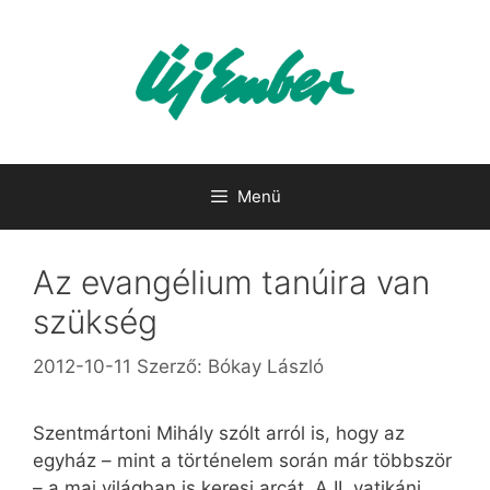
Kilépés
a
tartalomba
Menü
Az evangélium tanúira van
szükség
2012-10-11
Szerző:
Bókay László
Szentmártoni Mihály szólt arról is, hogy az
egyház – mint a történelem során már többször
– a mai világban is keresi arcát. A II. vatikáni