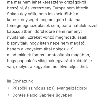
ma már nem lehet keresztény országokról
beszélni, és keresztény Európa sem létezik.
Sokan úgy vélik, nem lesznek többé a
kereszténységet megmozgató hatalmas
tömegmegmozdulások sem, bár a fiatalok ezzel
kapcsolatban időről időre némi reményt
nyújtanak. Ezreket vonzó megmozdulásaik
bizonyítják, hogy Isten népe nem magától,
hanem a kegyelem által dolgozik. S
mindenkinek fontos tudatosítania magában,
hogy papnak és világinak egyaránt küldetése
van, melyet a kegyelemmel élve teljesíthet.
Kategória
Egyházunk
Püspöki szinódus az új evangelizációról
Döntés Paolo Gabriele ügyében